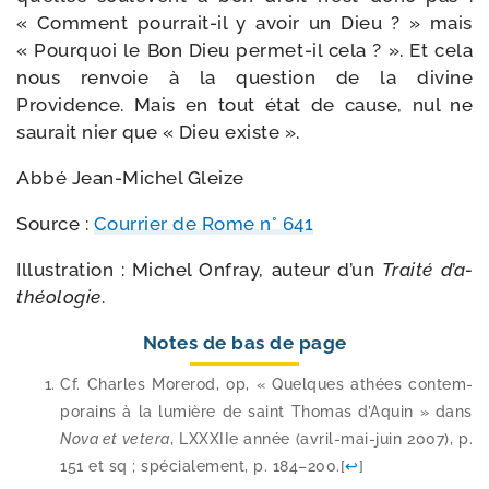
« Comment pourrait-​il y avoir un Dieu ? » mais
« Pourquoi le Bon Dieu permet-​il cela ? ». Et cela
nous ren­voie à la ques­tion de la divine
Providence. Mais en tout état de cause, nul ne
sau­rait nier que « Dieu existe ».
Abbé Jean-​Michel Gleize
Source :
Courrier de Rome n° 641
Illustration : Michel Onfray, auteur d’un
Traité d’a­
théo­lo­gie
.
Notes de bas de page
Cf. Charles Morerod, op, « Quelques athées contem­
po­rains à la lumière de saint Thomas d’Aquin » dans
Nova et vete­ra
, LXXXIIe année (avril-​mai-​juin 2007), p.
151 et sq ; spé­cia­le­ment, p. 184–200.
[
↩
]