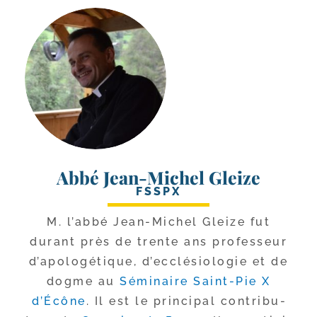
Abbé Jean-Michel Gleize
FSSPX
M. l’ab­bé Jean-​Michel Gleize fut
durant près de trente ans pro­fes­seur
d’a­po­lo­gé­tique, d’ec­clé­sio­lo­gie et de
dogme au
Séminaire Saint-​Pie X
d’Écône
. Il est le prin­ci­pal contri­bu­