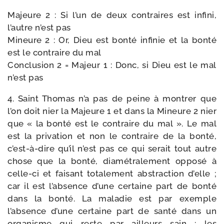
Majeure 2 : Si l’un de deux contraires est infi­ni,
l’autre n’est pas
Mineure 2 : Or, Dieu est bon­té infi­nie et la bon­té
est le contraire du mal
Conclusion 2 = Majeur 1 : Donc, si Dieu est le mal
n’est pas
4. Saint Thomas n’a pas de peine à mon­trer que
l’on doit nier la Majeure 1 et dans la Mineure 2 nier
que « la bon­té est le contraire du mal ». Le mal
est la pri­va­tion et non le contraire de la bon­té,
c’est-à-dire qu’il n’est pas ce qui serait tout autre
chose que la bon­té, dia­mé­tra­le­ment oppo­sé à
celle-​ci et fai­sant tota­le­ment abs­trac­tion d’elle ;
car il est l’absence d’une cer­taine part de bon­té
dans la bon­té. La mala­die est par exemple
l’absence d’une cer­taine part de san­té dans un
orga­nisme qui reste par ailleurs sain : les