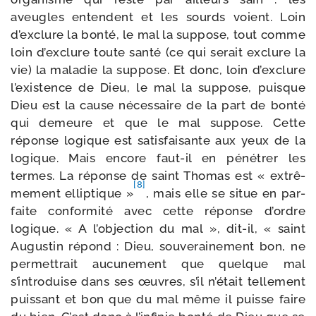
aveugles entendent et les sourds voient. Loin
d’exclure la bon­té, le mal la sup­pose, tout comme
loin d’exclure toute san­té (ce qui serait exclure la
vie) la mala­die la sup­pose. Et donc, loin d’exclure
l’existence de Dieu, le mal la sup­pose, puisque
Dieu est la cause néces­saire de la part de bon­té
qui demeure et que le mal sup­pose. Cette
réponse logique est satis­fai­sante aux yeux de la
logique. Mais encore faut-​il en péné­trer les
termes. La réponse de saint Thomas est « extrê­
[8]
me­ment ellip­tique »
, mais elle se situe en par­
faite confor­mi­té avec cette réponse d’ordre
logique. « A l’objection du mal », dit-​il, « saint
Augustin répond : Dieu, sou­ve­rai­ne­ment bon, ne
per­met­trait aucu­ne­ment que quelque mal
s’introduise dans ses œuvres, s’il n’était tel­le­ment
puis­sant et bon que du mal même il puisse faire