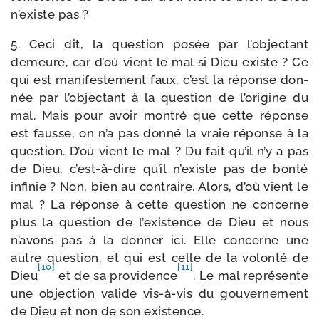
n’existe pas ?
5. Ceci dit, la ques­tion posée par l’objectant
demeure, car d’où vient le mal si Dieu existe ? Ce
qui est mani­fes­te­ment faux, c’est la réponse don­
née par l’objectant à la ques­tion de l’origine du
mal. Mais pour avoir mon­tré que cette réponse
est fausse, on n’a pas don­né la vraie réponse à la
ques­tion. D’où vient le mal ? Du fait qu’il n’y a pas
de Dieu, c’est-à-dire qu’il n’existe pas de bon­té
infi­nie ? Non, bien au contraire. Alors, d’où vient le
mal ? La réponse à cette ques­tion ne concerne
plus la ques­tion de l’existence de Dieu et nous
n’avons pas à la don­ner ici. Elle concerne une
autre ques­tion, et qui est celle de la volon­té de
[10]
[11]
Dieu
et de sa pro­vi­dence
. Le mal repré­sente
une objec­tion valide vis-​à-​vis du gou­ver­ne­ment
de Dieu et non de son existence.