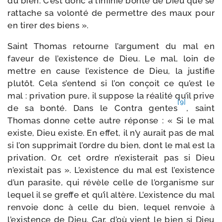
du bien. C’est donc à l’infinie bon­té de Dieu que se
rat­tache sa volon­té de per­mettre des maux pour
en tirer des biens ».
Saint Thomas retourne l’argument du mal en
faveur de l’existence de Dieu. Le mal, loin de
mettre en cause l’existence de Dieu, la jus­ti­fie
plu­tôt. Cela s’entend si l’on conçoit ce qu’est le
mal : pri­va­tion pure, il sup­pose la réa­li­té qu’il prive
[9]
de sa bon­té. Dans le Contra gentes
, saint
Thomas donne cette autre réponse : « Si le mal
existe, Dieu existe. En effet, il n’y aurait pas de mal
si l’on sup­pri­mait l’ordre du bien, dont le mal est la
pri­va­tion. Or, cet ordre n’existerait pas si Dieu
n’existait pas ». L’existence du mal est l’existence
d’un para­site, qui révèle celle de l’organisme sur
lequel il se greffe et qu’il altère. L’existence du mal
ren­voie donc à celle du bien, lequel ren­voie à
l’existence de Dieu. Car, d’où vient le bien si Dieu