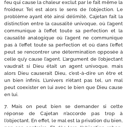
feu qui cause la cha­leur exclut par le fait même la
froi­deur. Tel est alors le sens de l’objection. Le
pro­blème ayant été ain­si déli­mi­té, Cajetan fait la
dis­tinc­tion entre la cau­sa­li­té uni­voque, où l’agent
com­mu­nique à l’effet toute sa per­fec­tion et la
cau­sa­li­té ana­lo­gique où l’agent ne com­mu­nique
pas à l’effet toute sa per­fec­tion et où dans l’effet
peut se ren­con­trer une déter­mi­na­tion oppo­sée à
celle qu’y cause l’agent. L’argument de l’objectant
vau­drait si Dieu était un agent uni­voque, mais
alors Dieu cau­se­rait Dieu, c’est-à-dire un être et
un bien infi­nis. L’univers n’étant pas tel, un mal
peut coexis­ter en lui avec le bien que Dieu cause
en lui.
7. Mais on peut bien se deman­der si cette
réponse de Cajetan n’accorde pas trop à
l’objectant. En effet, le mal est la pri­va­tion du bien,