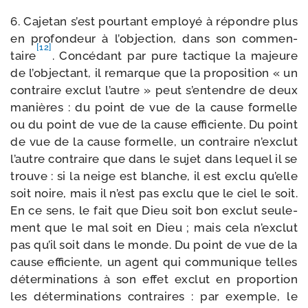
6. Cajetan s’est pour­tant employé à répondre plus
en pro­fon­deur à l’objection, dans son com­men­
[12]
taire
. Concédant par pure tac­tique la majeure
de l’objectant, il remarque que la pro­po­si­tion « un
contraire exclut l’autre » peut s’entendre de deux
manières : du point de vue de la cause for­melle
ou du point de vue de la cause effi­ciente. Du point
de vue de la cause for­melle, un contraire n’exclut
l’autre contraire que dans le sujet dans lequel il se
trouve : si la neige est blanche, il est exclu qu’elle
soit noire, mais il n’est pas exclu que le ciel le soit.
En ce sens, le fait que Dieu soit bon exclut seule­
ment que le mal soit en Dieu ; mais cela n’exclut
pas qu’il soit dans le monde. Du point de vue de la
cause effi­ciente, un agent qui com­mu­nique telles
déter­mi­na­tions à son effet exclut en pro­por­tion
les déter­mi­na­tions contraires : par exemple, le