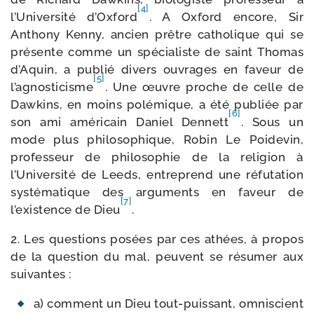
[4]
l’Université d’Oxford
. A Oxford encore, Sir
Anthony Kenny, ancien prêtre catho­lique qui se
pré­sente comme un spé­cia­liste de saint Thomas
d’Aquin, a publié divers ouvrages en faveur de
[5]
l’agnosticisme
. Une œuvre proche de celle de
Dawkins, en moins polé­mique, a été publiée par
[6]
son ami amé­ri­cain Daniel Dennett
. Sous un
mode plus phi­lo­so­phique, Robin Le Poidevin,
pro­fes­seur de phi­lo­so­phie de la reli­gion à
l’Université de Leeds, entre­prend une réfu­ta­tion
sys­té­ma­tique des argu­ments en faveur de
[7]
l’existence de Dieu
.
2. Les ques­tions posées par ces athées, à pro­pos
de la ques­tion du mal, peuvent se résu­mer aux
suivantes :
a) com­ment un Dieu tout-​puissant, omni­scient