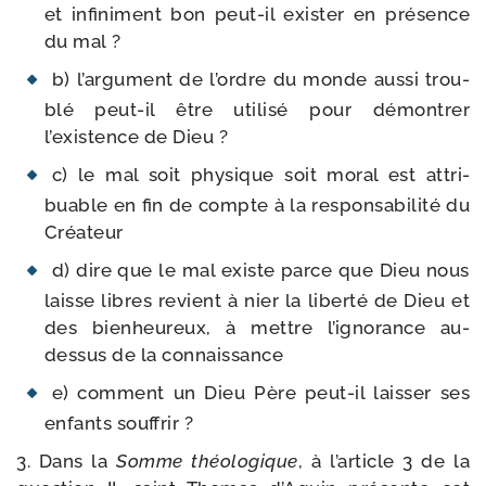
et infi­ni­ment bon peut-​il exis­ter en pré­sence
du mal ?
b) l’argument de l’ordre du monde aus­si trou­
blé peut-​il être uti­li­sé pour démon­trer
l’existence de Dieu ?
c) le mal soit phy­sique soit moral est attri­
buable en fin de compte à la res­pon­sa­bi­li­té du
Créateur
d) dire que le mal existe parce que Dieu nous
laisse libres revient à nier la liber­té de Dieu et
des bien­heu­reux, à mettre l’ignorance au-​
dessus de la connaissance
e) com­ment un Dieu Père peut-​il lais­ser ses
enfants souffrir ?
3. Dans la
Somme théo­lo­gique
, à l’article 3 de la