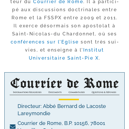
teur du
Courrier de Rome
. Il a par­ti­ci­
pé aux dis­cus­sions doc­tri­nales entre
Rome et la FSSPX entre 2009 et 2011.
Il exerce désor­mais son apos­to­lat à
Saint-​Nicolas-​du Chardonnet, où ses
confé­rences sur l’Eglise
sont très sui­
vies, et enseigne à l’
Institut
Universitaire Saint-​Pie X
.
Directeur: Abbé Bernard de Lacoste
Lareymondie
Courrier de Rome, B.P. 10156, 78001