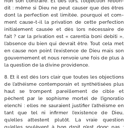
non son contraire. Et dès lors, l’objection rebon­
dit : même si Dieu ne peut cau­ser que des êtres
dont la per­fec­tion est limi­tée, pour­quoi et com­
ment cause-​t-​il la pri­va­tion de cette per­fec­tion
ini­tia­le­ment cau­sée et dès lors néces­saire de
fait ? car la pri­va­tion est « caren­tia boni debi­ti »,
l’absence du bien qui devrait être. Tout cela met
en cause non point l’existence de Dieu mais son
gou­ver­ne­ment et nous ren­voie une fois de plus à
la ques­tion de la divine providence.
8. Et il est dès lors clair que toutes les objec­tions
de l’athéisme contem­po­rain et syn­thé­ti­sées plus
haut se trompent pareille­ment de cible et
pèchent par le sophisme mor­tel de l’ignoratio
elen­chi : elles ne sau­raient jus­ti­fier l’athéisme en
tant que tel ni infir­mer l’existence de Dieu,
qu’elles attestent plu­tôt. La vraie ques­tion
qu’elles sou­lèvent à bon droit n’est donc pas :