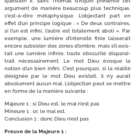
ques­tion II, saint Thomas d’Aquin pré­sente cet
argu­ment de manière beau­coup plus tech­nique,
c’est-à-dire méta­phy­sique. L’objectant part en
effet d’un prin­cipe logique : « De deux contraires,
si l’un est infi­ni, l’autre est tota­le­ment abo­li ». Par
exemple, une lumière d’intensité finie lais­se­rait
encore sub­sis­ter des zones d’ombre, mais s’il exis­
tait une lumière infi­nie, toute obs­cu­ri­té dis­pa­raî­
trait néces­sai­re­ment. Le mot Dieu évoque la
notion d’un bien infi­ni. C’est pour­quoi, si la réa­li­té
dési­gnée par le mot Dieu exis­tait, il n’y aurait
abso­lu­ment aucun mal. L’objection peut se mettre
en forme de la manière suivante :
Majeure 1 : si Dieu est, le mal n’est pas
Mineure 1 : or, le mal est.
Conclusion 1 : donc Dieu n’est pas
Preuve de la Majeure 1 :