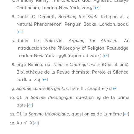
Anthony Kenny,
The Unknown God
, Agnostic Essays,
Continuum, London-​New York, 2005.
[
↩
]
Daniel C. Dennett,
Breaking the Spell
, Religion as a
Natural Phenomenon, Penguin Books, London, 2006.
[
↩
]
Robin Le Poidevin,
Arguing for Atheism
, An
Introduction to the Philosophy of Religion, Routledge,
London-​New York, 1996 (reprin­ted 2004).
[
↩
]
erge Bonino, op,
Dieu, « Celui qui est »
(Deo ut uno),
Bibliothèque de la Revue tho­miste, Parole et Silence,
2016, p. 214.
[
↩
]
Somme contre les gen­tils
, livre III, cha­pitre 71.
[
↩
]
Cf. la
Somme théo­lo­gique
, ques­tion 19 de la pri­ma
pars.
[
↩
]
Cf. la
Somme théo­lo­gique
, ques­tion 22 de la même.
[
↩
]
Au n° IX
[
↩
]