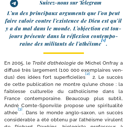
Suivez-nous sur Telegram
L’un des prin­ci­paux argu­ments que l’on peut
faire valoir contre l’existence de Dieu est qu’il
y a du mal dans le monde. L’objection est tou­
jours pré­sente dans la réflexion contem­po­
[1]
raine des mili­tants de l’athéisme
.
En 2005, le
Traité d’athéologie
de Michel Onfray a
dif­fu­sé très lar­ge­ment (100 000 exem­plaires ven­
[2]
dus) des idées fort super­fi­cielles
2. Le suc­cès
de cette publi­ca­tion ne montre qu’une chose : la
fai­blesse cultu­relle du catho­li­cisme dans la
France contem­po­raine. Beaucoup plus sub­til,
André Comte-​Sponville pro­pose une spi­ri­tua­li­té
[3]
athée
. Dans le monde anglo-​saxon, un suc­cès
consi­dé­rable a été obte­nu par l’athéisme viru­lent
de Richard Dawkins, bio­lo­giste pro­fes­seur à