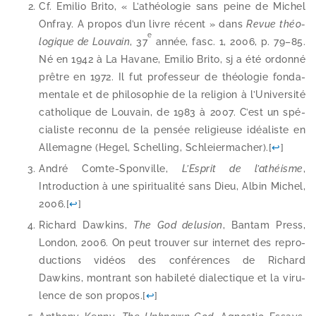
Cf. Emilio Brito, « L’athéologie sans peine de Michel
Onfray. A pro­pos d’un livre récent » dans
Revue théo­
e
lo­gique de Louvain
, 37
année, fasc. 1, 2006, p. 79–85.
Né en 1942 à La Havane, Emilio Brito, sj a été ordon­né
prêtre en 1972. Il fut pro­fes­seur de théo­lo­gie fon­da­
men­tale et de phi­lo­so­phie de la reli­gion à l’Université
catho­lique de Louvain, de 1983 à 2007. C’est un spé­
cia­liste recon­nu de la pen­sée reli­gieuse idéa­liste en
Allemagne (Hegel, Schelling, Schleiermacher).
[
↩
]
André Comte-​Sponville,
L’Esprit de l’athéisme
,
Introduction à une spi­ri­tua­li­té sans Dieu, Albin Michel,
2006.
[
↩
]
Richard Dawkins,
The God delu­sion
, Bantam Press,
London, 2006. On peut trou­ver sur inter­net des repro­
duc­tions vidéos des confé­rences de Richard
Dawkins, mon­trant son habi­le­té dia­lec­tique et la viru­
lence de son pro­pos.
[
↩
]