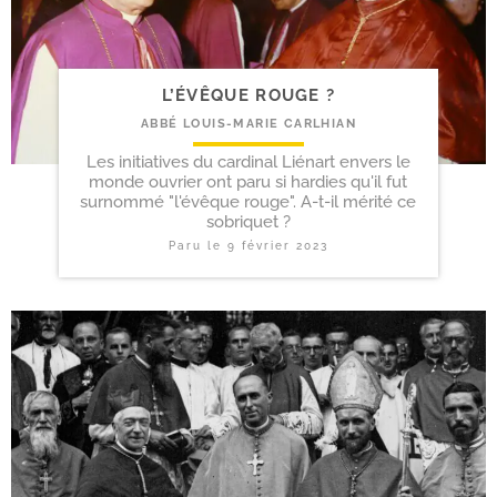
L’ÉVÊQUE ROUGE ?
ABBÉ LOUIS-MARIE CARLHIAN
Les initiatives du cardinal Liénart envers le
monde ouvrier ont paru si hardies qu'il fut
surnommé "l'évêque rouge". A-t-il mérité ce
sobriquet ?
Paru le
9 février 2023