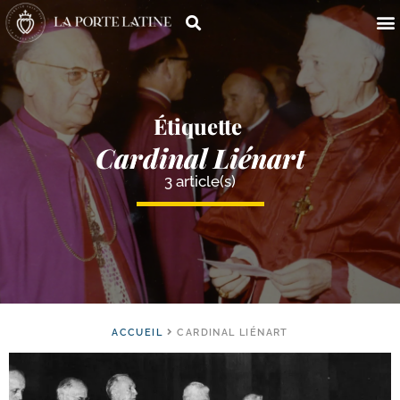
Étiquette
Cardinal Liénart
3 article(s)
ACCUEIL
CARDINAL LIÉNART