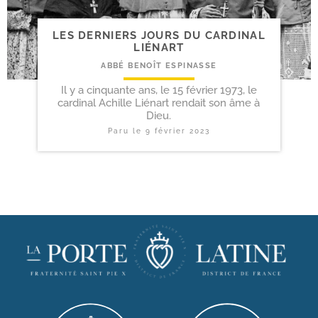
LES DERNIERS JOURS DU CARDINAL
LIÉNART
ABBÉ BENOÎT ESPINASSE
Il y a cinquante ans, le 15 février 1973, le
cardinal Achille Liénart rendait son âme à
Dieu.
Paru le
9 février 2023