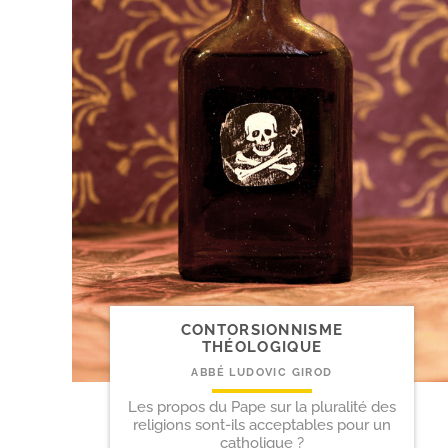
CONTORSIONNISME
THÉOLOGIQUE
ABBÉ LUDOVIC GIROD
Les propos du Pape sur la pluralité des
religions sont-ils acceptables pour un
catholique ?