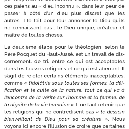
ces païens au « dieu incon­nu », dans leur peur de
pas­ser à côté d’un dieu plus dis­cret que les
autres. Il le fait pour leur annon­cer le Dieu qu’ils
ne connaissent pas : le Dieu unique, créa­teur et
maître de toutes choses.
La deuxième étape pour le théo­lo­gien, selon le
Père Pocquet du Haut-​Jussé, est un tra­vail de dis­
cer­ne­ment, de tri, entre ce qui est accep­tables
dans les fausses reli­gions et ce qui est aber­rant. Il
s’agit de reje­ter cer­tains élé­ments inac­cep­tables,
comme «
l’idolâtrie sous toutes ses formes, la déi­
fi­ca­tion et le culte de la nature, tout ce qui va à
l’encontre de la véri­té sur l’homme et la femme, de
la digni­té de la vie humaine
». Il ne faut rete­nir que
les reli­gions qui ne contre­disent pas «
le des­sein
bien­veillant de Dieu pour sa créa­ture
». Nous
voyons ici encore l’illusion de croire que cer­taines