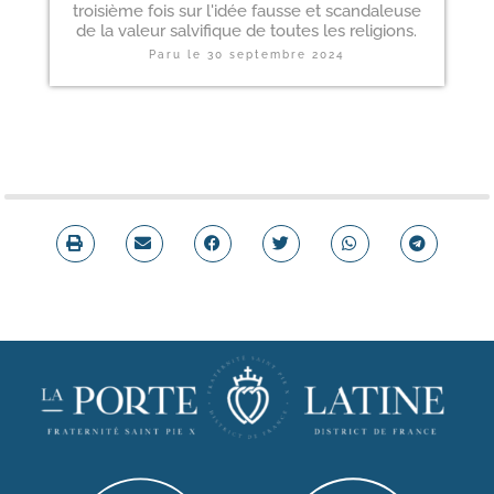
troisième fois sur l'idée fausse et scandaleuse
de la valeur salvifique de toutes les religions.
Paru le
30 septembre 2024