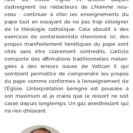
s’astreignent les rédac­teurs de
L’Homme nou­
veau
: conti­nuer à citer les ensei­gne­ments du
pape tout en essayant de ne pas trop s’éloigner
de la théo­lo­gie catho­lique. Cela abou­tit à des
exer­cices de contor­sion­niste che­vron­né. Ici, des
pro­pos mani­fes­te­ment héré­tiques du pape sont
cités sans être clai­re­ment contre­dits. L’article
com­porte des affir­ma­tions tra­di­tion­nelles mélan­
gées à des erreurs issues de Vatican II qui
semblent per­mettre de com­prendre les pro­pos
du pape comme conformes à l’enseignement de
l’Eglise. L’interprétation bénigne est pous­sée à
son maxi­mum et je crains que le res­sort ne soit
cas­sé depuis long­temps. Un gaz anes­thé­siant qui
n’a rien d’hilarant.