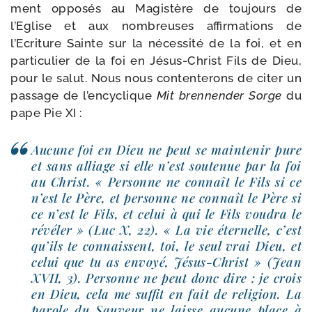
ment oppo­sés au Magistère de tou­jours de
l’Eglise et aux nom­breuses affir­ma­tions de
l’Ecriture Sainte sur la néces­si­té de la foi, et en
par­ti­cu­lier de la foi en Jésus-​Christ Fils de Dieu,
pour le salut. Nous nous conten­te­rons de citer un
pas­sage de l’encyclique
Mit bren­nen­der Sorge
du
pape Pie XI :
Aucune foi en Dieu ne peut se main­te­nir pure
et sans alliage si elle n’est sou­te­nue par la foi
au Christ. « Personne ne connaît le Fils si ce
n’est le Père, et per­sonne ne connaît le Père si
ce n’est le Fils, et celui à qui le Fils vou­dra le
révé­ler » (Luc X, 22). « La vie éter­nelle, c’est
qu’ils te connaissent, toi, le seul vrai Dieu, et
celui que tu as envoyé, Jésus-​Christ » (Jean
XVII, 3). Personne ne peut donc dire : je crois
en Dieu, cela me suf­fit en fait de reli­gion. La
parole du Sauveur ne laisse aucune place à