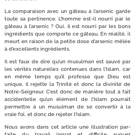
La com­pa­rai­son avec un gâteau à l’arsenic garde
toute sa per­ti­nence. L’homme est-​il nour­ri par le
gâteau à l’arsenic ? Oui, il est nour­ri par les bons
ingré­dients que com­porte ce gâteau. En réa­li­té, il
meurt en rai­son de la petite dose d’arsenic mêlée
à d’excellents ingrédients.
Il est faux de dire qu’un musul­man est sau­vé par
les véri­tés natu­relles conte­nues dans l’Islam, car
en même temps qu’il pro­fesse que Dieu est
unique, il rejette la Trinité et donc la divi­ni­té de
Notre-​Seigneur. C’est donc de manière tout à fait
acci­den­telle qu’un élé­ment de l’Islam pour­rait
per­mettre à un musul­man de se conver­tir à la
vraie foi, et donc de reje­ter l’Islam.
Nous avons dans cet article une illus­tra­tion par­
faite du tra­vail ingrat et dif­fi­cile auquel