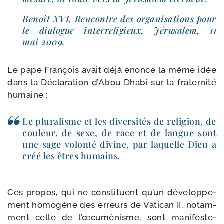
Benoît XVI, Rencontre des orga­ni­sa­tions pour
le dia­logue inter­re­li­gieux, Jérusalem, 11
mai 2009.
Le pape François avait déjà énon­cé la même idée
dans la Déclaration d’Abou Dhabi sur la fra­ter­ni­té
humaine :
Le plu­ra­lisme et les diver­si­tés de reli­gion, de
cou­leur, de sexe, de race et de langue sont
une sage volon­té divine, par laquelle Dieu a
créé les êtres humains
.
Ces pro­pos, qui ne consti­tuent qu’un déve­lop­pe­
ment homo­gène des erreurs de Vatican II, notam­
ment celle de l’œcuménisme, sont mani­fes­te­