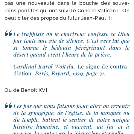
pas une nou­veau­té dans la bouche des sou­ve­
rains pon­tifes qui ont sui­vi le Concile Vatican II. On
peut citer des pro­pos du futur Jean-​Paul II :
Le trap­piste ou le char­treux confesse ce Dieu
par toute une vie de silence. C’est vers lui que
se tourne le bédouin péré­gri­nant dans le
désert quand vient l’heure de la prière.
Cardinal Karol Wojtyla,
Le signe de contra­
dic­tion
, Paris, Fayard, 1979, page 31.
Ou de Benoît XVI :
Les pas que nous fai­sons pour aller ou reve­nir
de la syna­gogue, de l’église, de la mos­quée ou
du temple, battent le sen­tier de notre unique
his­toire humaine, et ouvrent, au fur et à
mesure, la route vers la Jérusalem éternelle.