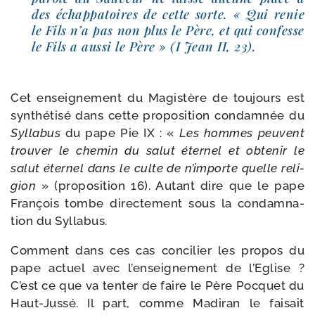
des échap­pa­toires de cette sorte. « Qui renie
le Fils n’a pas non plus le Père, et qui confesse
le Fils a aus­si le Père » (I Jean II, 23).
Cet ensei­gne­ment du Magistère de tou­jours est
syn­thé­ti­sé dans cette pro­po­si­tion condam­née du
Syllabus
du pape Pie IX : «
Les hommes peuvent
trou­ver le che­min du salut éter­nel et obte­nir le
salut éter­nel dans le culte de n’importe quelle reli­
gion
» (pro­po­si­tion 16). Autant dire que le pape
François tombe direc­te­ment sous la condam­na­
tion du Syllabus.
Comment dans ces cas conci­lier les pro­pos du
pape actuel avec l’enseignement de l’Eglise ?
C’est ce que va ten­ter de faire le Père Pocquet du
Haut-​Jussé. Il part, comme Madiran le fai­sait