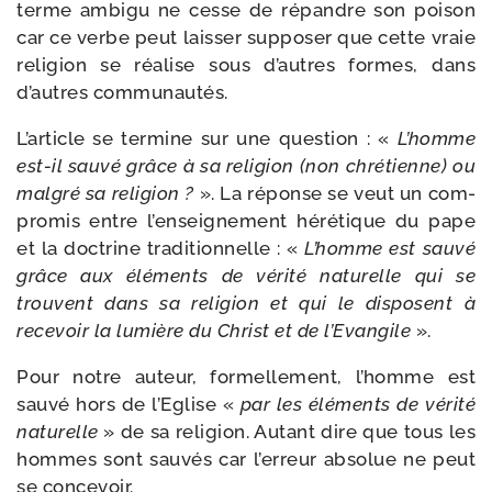
terme ambi­gu ne cesse de répandre son poi­son
car ce verbe peut lais­ser sup­po­ser que cette vraie
reli­gion se réa­lise sous d’autres formes, dans
d’autres communautés.
L’article se ter­mine sur une ques­tion : «
L’homme
est-​il sau­vé grâce à sa reli­gion (non chré­tienne) ou
mal­gré sa reli­gion ?
». La réponse se veut un com­
pro­mis entre l’enseignement héré­tique du pape
et la doc­trine tra­di­tion­nelle : «
L’homme est sau­vé
grâce aux élé­ments de véri­té natu­relle qui se
trouvent dans sa reli­gion et qui le dis­posent à
rece­voir la lumière du Christ et de l’Evangile
».
Pour notre auteur, for­mel­le­ment, l’homme est
sau­vé hors de l’Eglise «
par les élé­ments de véri­té
natu­relle
» de sa reli­gion. Autant dire que tous les
hommes sont sau­vés car l’erreur abso­lue ne peut
se concevoir.