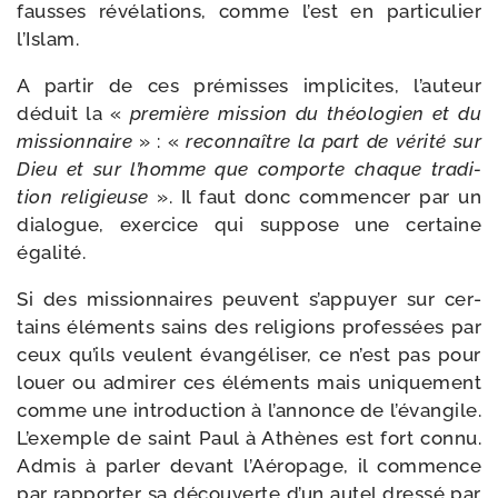
fausses révé­la­tions, comme l’est en par­ti­cu­lier
l’Islam.
A par­tir de ces pré­misses impli­cites, l’auteur
déduit la «
pre­mière mis­sion du théo­lo­gien et du
mis­sion­naire
» : «
recon­naître la part de véri­té sur
Dieu et sur l’homme que com­porte chaque tra­di­
tion reli­gieuse
». Il faut donc com­men­cer par un
dia­logue, exer­cice qui sup­pose une cer­taine
égalité.
Si des mis­sion­naires peuvent s’appuyer sur cer­
tains élé­ments sains des reli­gions pro­fes­sées par
ceux qu’ils veulent évan­gé­li­ser, ce n’est pas pour
louer ou admi­rer ces élé­ments mais uni­que­ment
comme une intro­duc­tion à l’annonce de l’évangile.
L’exemple de saint Paul à Athènes est fort connu.
Admis à par­ler devant l’Aéropage, il com­mence
par rap­por­ter sa décou­verte d’un autel dres­sé par