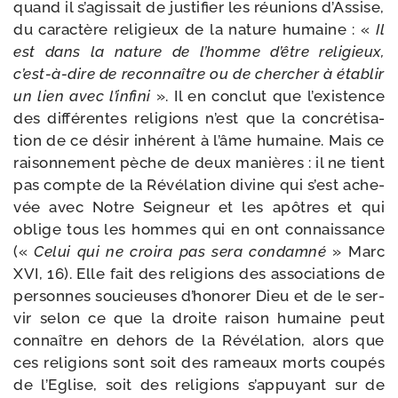
quand il s’agissait de jus­ti­fier les réunions d’Assise,
du carac­tère reli­gieux de la nature humaine : «
Il
est dans la nature de l’homme d’être reli­gieux,
c’est-à-dire de recon­naître ou de cher­cher à éta­blir
un lien avec l’infini
». Il en conclut que l’existence
des dif­fé­rentes reli­gions n’est que la concré­ti­sa­
tion de ce désir inhé­rent à l’âme humaine. Mais ce
rai­son­ne­ment pèche de deux manières : il ne tient
pas compte de la Révélation divine qui s’est ache­
vée avec Notre Seigneur et les apôtres et qui
oblige tous les hommes qui en ont connais­sance
(«
Celui qui ne croi­ra pas sera condam­né
» Marc
XVI, 16). Elle fait des reli­gions des asso­cia­tions de
per­sonnes sou­cieuses d’honorer Dieu et de le ser­
vir selon ce que la droite rai­son humaine peut
connaître en dehors de la Révélation, alors que
ces reli­gions sont soit des rameaux morts cou­pés
de l’Eglise, soit des reli­gions s’appuyant sur de