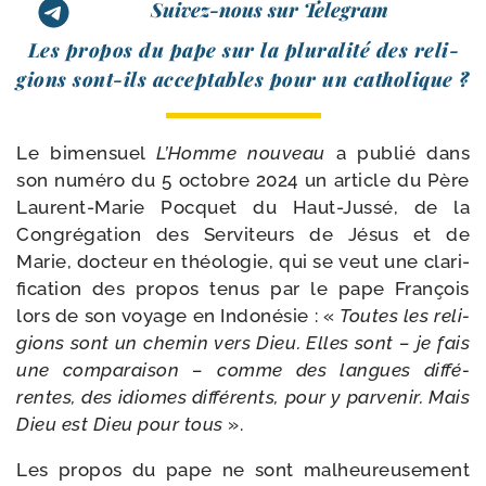
Suivez-nous sur Telegram
Les pro­pos du pape sur la plu­ra­li­té des reli­
gions sont-​ils accep­tables pour un catholique ?
Le bimen­suel
L’Homme nou­veau
a publié dans
son numé­ro du 5 octobre 2024 un article du Père
Laurent-​Marie Pocquet du Haut-​Jussé, de la
Congrégation des Serviteurs de Jésus et de
Marie, doc­teur en théo­lo­gie, qui se veut une cla­ri­
fi­ca­tion des pro­pos tenus par le pape François
lors de son voyage en Indonésie : «
Toutes les reli­
gions sont un che­min vers Dieu. Elles sont – je fais
une com­pa­rai­son – comme des langues dif­fé­
rentes, des idiomes dif­fé­rents, pour y par­ve­nir. Mais
Dieu est Dieu pour tous
».
Les pro­pos du pape ne sont mal­heu­reu­se­ment