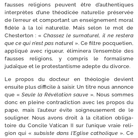
fausses reli­gions peuvent être d’authentiques
inter­prètes d’une théo­di­cée natu­relle pré­ser­vée
de l’erreur et com­por­tant un ensei­gne­ment moral
fidèle à la loi natu­relle. Mais selon le mot de
Chesterton : «
Chassez le sur­na­tu­rel, il ne res­te­ra
que ce qui n’est pas natu­rel
». Ce filtre poc­que­tien,
appli­qué avec rigueur, éli­mi­ne­ra l’ensemble des
fausses reli­gions, y com­pris le for­ma­lisme
judaïque et le pro­tes­tan­tisme adepte du divorce.
Le pro­pos du doc­teur en théo­lo­gie devient
ensuite plus dif­fi­cile à sai­sir. Un titre nous annonce
que «
Seule la Révélation sauve
». Nous sommes
donc en pleine contra­dic­tion avec les pro­pos du
pape, mais l’auteur évite soi­gneu­se­ment de le
sou­li­gner. Nous avons droit à la cita­tion obli­ga­
toire du Concile Vatican II sur l’unique vraie reli­
gion qui «
sub­siste dans l’Eglise catho­lique
». Ce