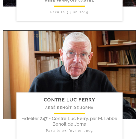
ABBÉ FRANÇOIS CASTEL
Paru le
5 juin 2019
CONTRE LUC FERRY
ABBÉ BENOÎT DE JORNA
Fideliter 247 - Contre Luc Ferry, par M. l'abbé
Benoît de Jorna
Paru le
26 février 2019