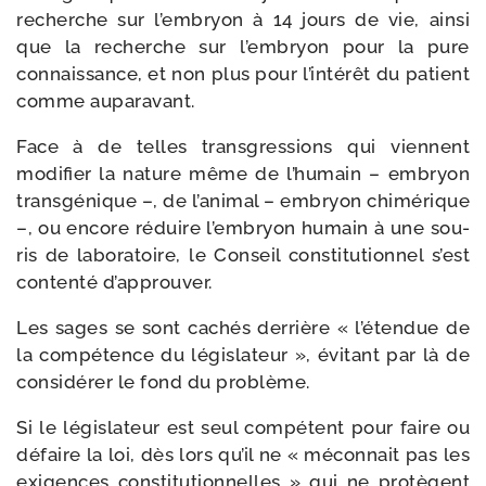
recherche sur l’embryon à 14 jours de vie, ain­si
que la recherche sur l’embryon pour la pure
connais­sance, et non plus pour l’intérêt du patient
comme auparavant.
Face à de telles trans­gres­sions qui viennent
modi­fier la nature même de l’humain – embryon
trans­gé­nique –, de l’animal – embryon chi­mé­rique
–, ou encore réduire l’embryon humain à une sou­
ris de labo­ra­toire, le Conseil consti­tu­tion­nel s’est
conten­té d’approuver.
Les sages se sont cachés der­rière « l’étendue de
la com­pé­tence du légis­la­teur », évi­tant par là de
consi­dé­rer le fond du problème.
Si le légis­la­teur est seul com­pé­tent pour faire ou
défaire la loi, dès lors qu’il ne « mécon­nait pas les
exi­gences consti­tu­tion­nelles » qui ne pro­tègent