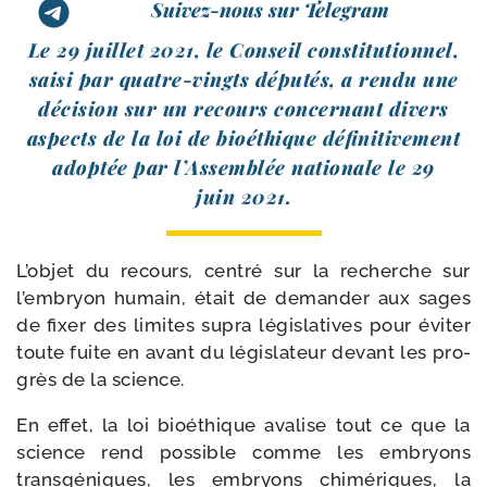
Suivez-nous sur Telegram
Le 29 juillet 2021, le Conseil consti­tu­tion­nel,
sai­si par quatre-​vingts dépu­tés, a ren­du une
déci­sion sur un recours concer­nant divers
aspects de la loi de bioé­thique défi­ni­ti­ve­ment
adop­tée par l’Assemblée natio­nale le 29
juin 2021.
L’objet du recours, cen­tré sur la recherche sur
l’embryon humain, était de deman­der aux sages
de fixer des limites supra légis­la­tives pour évi­ter
toute fuite en avant du légis­la­teur devant les pro­
grès de la science.
En effet, la loi bioé­thique ava­lise tout ce que la
science rend pos­sible comme les embryons
trans­gé­niques, les embryons chi­mé­riques, la