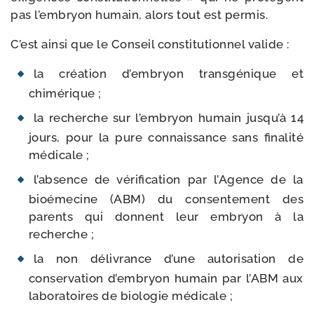
pas l’embryon humain, alors tout est permis.
C’est ain­si que le Conseil consti­tu­tion­nel valide :
la créa­tion d’embryon trans­gé­nique et
chimérique ;
la recherche sur l’embryon humain jusqu’à 14
jours, pour la pure connais­sance sans fina­li­té
médicale ;
l’absence de véri­fi­ca­tion par l’Agence de la
bioé­me­cine (ABM) du consen­te­ment des
parents qui donnent leur embryon à la
recherche ;
la non déli­vrance d’une auto­ri­sa­tion de
conser­va­tion d’embryon humain par l’ABM aux
labo­ra­toires de bio­lo­gie médicale ;