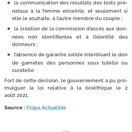
la com­mu­ni­ca­tion des résul­tats des tests pré­
na­taux à la femme enceinte, et seule­ment si
elle le sou­haite, à l’autre membre du couple ;
la créa­tion de la com­mis­sion d’accès aux don­
nées non iden­ti­fiantes et à l’identité des
donneurs ;
l’absence de garan­tie solide inter­di­sant le don
de gamètes des per­sonnes sous tutelle ou
curatelle
Fort de cette déci­sion, le gou­ver­ne­ment a pu pro­
mul­guer la loi rela­tive à la bioé­thique le 2
août 2021.
Source :
Fsspx.Actualités