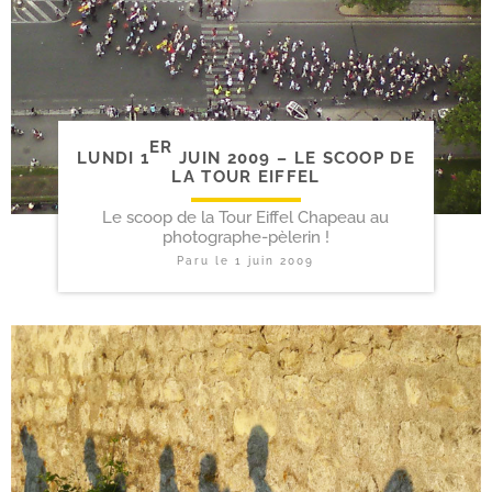
ER
LUNDI 1
JUIN 2009 – LE SCOOP DE
LA TOUR EIFFEL
Le scoop de la Tour Eiffel Chapeau au
photographe-pèlerin !
Paru le
1 juin 2009