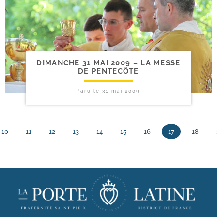
DIMANCHE 31 MAI 2009 – LA MESSE
DE PENTECÔTE
Paru le
31 mai 2009
10
11
12
13
14
15
16
17
18