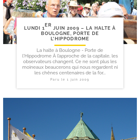
ER
LUNDI 1
JUIN 2009 – LA HALTE À
BOULOGNE, PORTE DE
L’HIPPODROME
La halte à Boulogne - Porte de
l'Hippodrome À l’approche de la capitale, les
observateurs changent. Ce ne sont plus les
moineaux beaucerons qui nous regardent ni
les chênes centenaires de la for...
Paru le
1 juin 2009