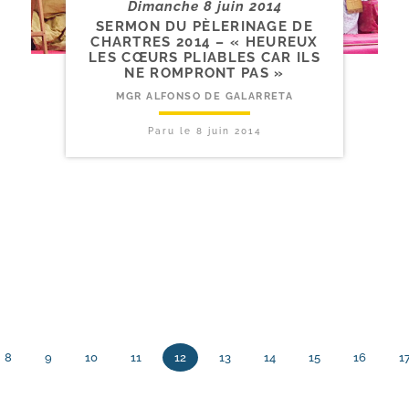
Dimanche 8 juin 2014
SERMON DU PÈLERINAGE DE
CHARTRES 2014 – « HEUREUX
LES CŒURS PLIABLES CAR ILS
NE ROMPRONT PAS »
MGR ALFONSO DE GALARRETA
Paru le
8 juin 2014
8
9
10
11
12
13
14
15
16
1