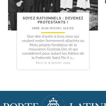
SOYEZ RATIONNELS : DEVENEZ
PROTESTANTS !
ABBÉ JEAN-MICHEL GLEIZE
Que dire d'autre à tous ceux qui
veulent rester fermement attachés au
Motu proprio fondateur de la
mouvance Ecclesia Dei, et qui
considèrent pour autant les fidèles de
la Fraternité Saint Pie X c...
Paru le
8 janvier 2025