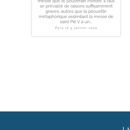
messe que le Souverain Pontife, il faut
se prévaloir de raisons suffisamment
graves, autres que la pirouette
métaphorique assimilant la messe de
saint Pie V à un...
Paru le
9 janvier 2025