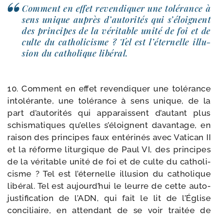
Comment en effet reven­di­quer une tolé­rance à
sens unique auprès d’autorités qui s’éloignent
des prin­cipes de la véri­table uni­té de foi et de
culte du catho­li­cisme ? Tel est l’éternelle illu­
sion du catho­lique libéral.
10. Comment en effet reven­di­quer une tolé­rance
into­lé­rante, une tolé­rance à sens unique, de la
part d’autorités qui appa­raissent d’autant plus
schis­ma­tiques qu’elles s’éloignent davan­tage, en
rai­son des prin­cipes faux enté­ri­nés avec Vatican II
et la réforme litur­gique de Paul VI, des prin­cipes
de la véri­table uni­té de foi et de culte du catho­li­
cisme ? Tel est l’éternelle illu­sion du catho­lique
libé­ral. Tel est aujourd’hui le leurre de cette auto-​
justification de l’ADN, qui fait le lit de l’Église
conci­liaire, en atten­dant de se voir trai­tée de