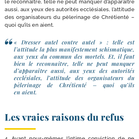
le recon­naître, telle ne peut man­quer d’apparaître
aus­si, aux yeux des auto­ri­tés ecclé­siales, l’attitude
des orga­ni­sa­teurs du pèle­ri­nage de Chrétienté –
quoi qu’ils en aient.
« Dresser autel contre autel » : telle est
l’attitude la plus mani­fes­te­ment schis­ma­tique,
aux yeux du com­mun des mor­tels. Et, il faut
bien le recon­naître, telle ne peut man­quer
d’apparaître aus­si, aux yeux des auto­ri­tés
ecclé­siales, l’attitude des orga­ni­sa­teurs du
pèle­ri­nage de Chrétienté – quoi qu’ils
en aient.
Les vraies raisons du refus
4. Ayant nous-​mêmes l’intime convic­tion de ne