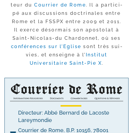
teur du
Courrier de Rome
. Il a par­ti­ci­
pé aux dis­cus­sions doc­tri­nales entre
Rome et la FSSPX entre 2009 et 2011.
Il exerce désor­mais son apos­to­lat à
Saint-​Nicolas-​du Chardonnet, où ses
confé­rences sur l’Eglise
sont très sui­
vies, et enseigne à l’
Institut
Universitaire Saint-​Pie X
.
Directeur: Abbé Bernard de Lacoste
Lareymondie
Courrier de Rome, B.P. 10156, 78001