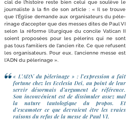
cial de l’histoire reste bien celui que sou­lève le
jour­na­liste à la fin de son article : « Il se trouve
que l’Église demande aux orga­ni­sa­teurs du pèle­
ri­nage d’accepter que des messes dites de Paul VI
selon la réforme litur­gique du concile Vatican II
soient pro­po­sées pour les pèle­rins qui ne sont
pas tous fami­liers de l’ancien rite. Ce que refusent
les orga­ni­sa­teurs. Pour eux, l’ancienne messe est
l’ADN du pèlerinage ».
« L’ADN du pèle­ri­nage » : l’expression a fait
for­tune chez les Ecclesia Dei, au point de leur
ser­vir désor­mais d’argument de réfé­rence.
Son incon­vé­nient est de dis­si­mu­ler assez mal
la nature tau­to­lo­gique du pro­pos. Et
d’escamoter ce que devraient être les vraies
rai­sons du refus de la messe de Paul VI.