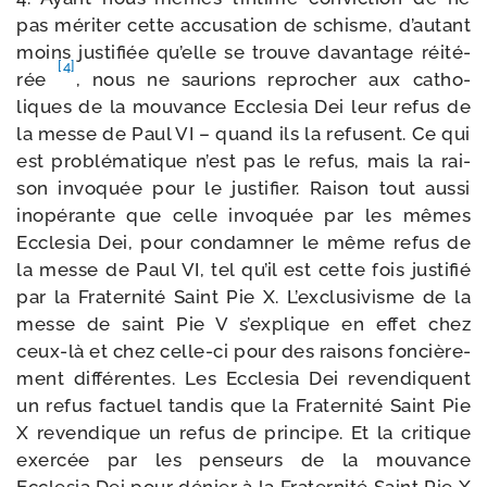
pas méri­ter cette accu­sa­tion de schisme, d’autant
moins jus­ti­fiée qu’elle se trouve davan­tage réité­
[4]
rée
, nous ne sau­rions repro­cher aux catho­
liques de la mou­vance Ecclesia Dei leur refus de
la messe de Paul VI – quand ils la refusent. Ce qui
est pro­blé­ma­tique n’est pas le refus, mais la rai­
son invo­quée pour le jus­ti­fier. Raison tout aus­si
inopé­rante que celle invo­quée par les mêmes
Ecclesia Dei, pour condam­ner le même refus de
la messe de Paul VI, tel qu’il est cette fois jus­ti­fié
par la Fraternité Saint Pie X. L’exclusivisme de la
messe de saint Pie V s’explique en effet chez
ceux-​là et chez celle-​ci pour des rai­sons fon­ciè­re­
ment dif­fé­rentes. Les Ecclesia Dei reven­diquent
un refus fac­tuel tan­dis que la Fraternité Saint Pie
X reven­dique un refus de prin­cipe. Et la cri­tique
exer­cée par les pen­seurs de la mou­vance