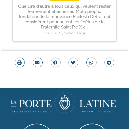
Que dire d'autre à tous ceux qui veulent rester
fermement attachés au Motu proprio
fondateur de la mouvance Ecclesia Dei, et qui
considèrent pour autant les fidèles de la
Fraternité Saint Pie X c...
Paru le
8 janvier 2025