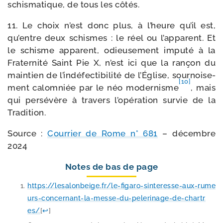
schis­ma­tique, de tous les côtés.
11. Le choix n’est donc plus, à l’heure qu’il est,
qu’entre deux schismes : le réel ou l’apparent. Et
le schisme appa­rent, odieu­se­ment impu­té à la
Fraternité Saint Pie X, n’est ici que la ran­çon du
main­tien de l’indéfectibilité de l’Église, sour­noi­se­
[10]
ment calom­niée par le néo moder­nisme
, mais
qui per­sé­vère à tra­vers l’opération sur­vie de la
Tradition.
Source :
Courrier de Rome n° 681
– décembre
2024
Notes de bas de page
https://​lesa​lon​beige​.fr/​l​e​-​f​i​g​a​r​o​-​s​i​n​t​e​r​e​s​s​e​-​a​u​x​-​r​u​m​e​
u​r​s​-​c​o​n​c​e​r​n​a​n​t​-​l​a​-​m​e​s​s​e​-​d​u​-​p​e​l​e​r​i​n​a​g​e​-​d​e​-​c​h​a​r​t​r​
es/
[
↩
]