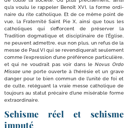
de toute la socié­té. Ou plus pré­ci­sé­ment, ain­si
qu’a vou­lu le rap­pe­ler Benoît XVI, la forme ordi­
naire du rite catho­lique. Et de ce même point de
vue, la Fraternité Saint Pie X, ain­si que tous les
catho­liques qui s’efforcent de pré­ser­ver la
Tradition dog­ma­tique et dis­ci­pli­naire de l’Église,
ne peuvent admettre, eux non plus, un refus de la
messe de Paul VI qui se reven­di­que­rait seule­ment
comme l’expression d’une pré­fé­rence par­ti­cu­lière,
et qui ne vou­drait pas voir dans le
Novus Ordo
Missae
une porte ouverte à l’hérésie et un grave
dan­ger pour le bien com­mun de l’unité de foi et
de culte, relé­guant la vraie messe catho­lique de
tou­jours au sta­tut pré­caire d’une misé­rable forme
extraordinaire.
Schisme réel et schisme
imputé