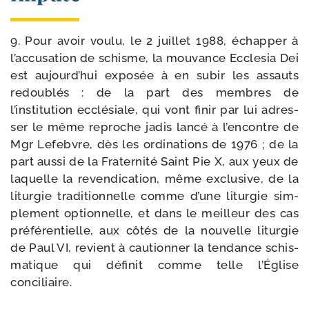
9. Pour avoir vou­lu, le 2 juillet 1988, échap­per à
l’accusation de schisme, la mou­vance Ecclesia Dei
est aujourd’hui expo­sée à en subir les assauts
redou­blés : de la part des membres de
l’institution ecclé­siale, qui vont finir par lui adres­
ser le même reproche jadis lan­cé à l’encontre de
Mgr Lefebvre, dès les ordi­na­tions de 1976 ; de la
part aus­si de la Fraternité Saint Pie X, aux yeux de
laquelle la reven­di­ca­tion, même exclu­sive, de la
litur­gie tra­di­tion­nelle comme d’une litur­gie sim­
ple­ment option­nelle, et dans le meilleur des cas
pré­fé­ren­tielle, aux côtés de la nou­velle litur­gie
de Paul VI, revient à cau­tion­ner la ten­dance schis­
ma­tique qui défi­nit comme telle l’Église
conciliaire.