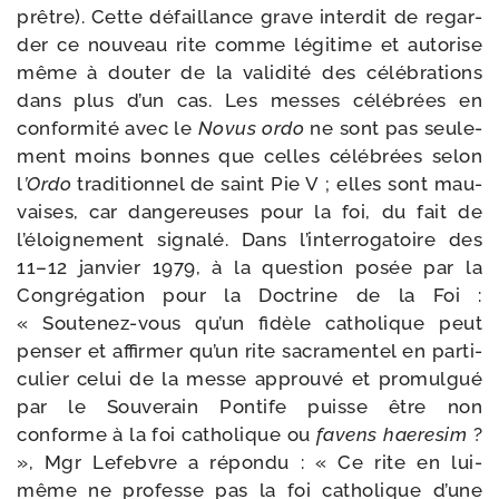
prêtre). Cette défaillance grave inter­dit de regar­
der ce nou­veau rite comme légi­time et auto­rise
même à dou­ter de la vali­di­té des célé­bra­tions
dans plus d’un cas. Les messes célé­brées en
confor­mi­té avec le
Novus ordo
ne sont pas seule­
ment moins bonnes que celles célé­brées selon
l
’Ordo
tra­di­tion­nel de saint Pie V ; elles sont mau­
vaises, car dan­ge­reuses pour la foi, du fait de
l’éloignement signa­lé. Dans l’interrogatoire des
11–12 jan­vier 1979, à la ques­tion posée par la
Congrégation pour la Doctrine de la Foi :
« Soutenez-​vous qu’un fidèle catho­lique peut
pen­ser et affir­mer qu’un rite sacra­men­tel en par­ti­
cu­lier celui de la messe approu­vé et pro­mul­gué
par le Souverain Pontife puisse être non
conforme à la foi catho­lique ou
favens hae­re­sim
?
», Mgr Lefebvre a répon­du : « Ce rite en lui-​
même ne pro­fesse pas la foi catho­lique d’une