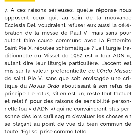
7. A ces rai­sons sérieuses, quelle réponse nous
opposent ceux qui, au sein de la mou­vance
Ecclesia Dei, vou­draient refu­ser eux aus­si la célé­
bra­tion de la messe de Paul VI mais sans pour
autant faire cause com­mune avec la Fraternité
Saint Pie X, répu­tée schis­ma­tique ? La litur­gie tra­
di­tion­nelle du Missel de 1962 est « leur ADN »,
autant dire leur litur­gie par­ti­cu­lière. L’accent est
mis sur la valeur pré­fé­ren­tielle de l
’Ordo Missae
de saint Pie V, sans que soit envi­sa­gée une cri­
tique du
Novus Ordo
abou­tis­sant à son refus de
prin­cipe. Le refus, s’il en est un, reste tout fac­tuel
et rela­tif, pour des rai­sons de sen­si­bi­li­té per­son­
nelle (ou « d’ADN ») qui ne convain­cront plus per­
sonne dès lors qu’il s’agira d’évaluer les choses en
se pla­çant au point de vue du bien com­mun de
toute l’Église, prise comme telle.