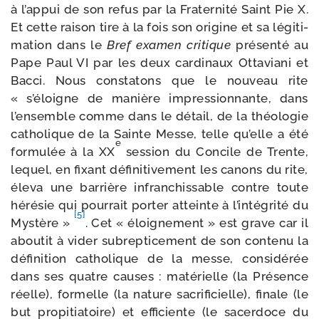
à l’appui de son refus par la Fraternité Saint Pie X.
Et cette rai­son tire à la fois son ori­gine et sa légi­ti­
ma­tion dans le
Bref exa­men cri­tique
pré­sen­té au
Pape Paul VI par les deux car­di­naux Ottaviani et
Bacci. Nous consta­tons que le nou­veau rite
« s’éloigne de manière impres­sion­nante, dans
l’ensemble comme dans le détail, de la théo­lo­gie
catho­lique de la Sainte Messe, telle qu’elle a été
e
for­mu­lée à la XX
ses­sion du Concile de Trente,
lequel, en fixant défi­ni­ti­ve­ment les canons du rite,
éle­va une bar­rière infran­chis­sable contre toute
héré­sie qui pour­rait por­ter atteinte à l’intégrité du
[5]
Mystère »
.
Cet « éloi­gne­ment » est grave car il
abou­tit à vider subrep­ti­ce­ment de son conte­nu la
défi­ni­tion catho­lique de la messe, consi­dé­rée
dans ses quatre causes : maté­rielle (la Présence
réelle), for­melle (la nature sacri­fi­cielle), finale (le
but pro­pi­tia­toire) et effi­ciente (le sacer­doce du