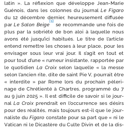
latin ». La réflexion que déve­loppe Jean-​Marie
Guénois, dans les colonnes du jour­nal
Le Figaro
du 12 décembre der­nier, heu­reu­se­ment dif­fu­sée
[1]
par
Le Salon Beige
se recom­mande une fois de
plus par la sobrié­té de bon aloi à laquelle nous
avons été jusqu’ici habi­tués. Le titre de l’article
entend remettre les choses à leur place, pour les
envi­sa­ger sous leur vrai jour. Il s’agit en tout et
pour tout d’une « rumeur insis­tante, rap­por­tée par
le quo­ti­dien
La Croix
selon laquelle « la messe
selon l’ancien rite, dite de saint Pie V, pour­rait être
« inter­dite » par Rome lors du pro­chain pèle­ri­
nage de Chrétienté à Chartres, pro­gram­mé du 7
au 9 juin 2025 ». Il est dif­fi­cile de savoir si le jour­
nal
La Croix
pren­drait en l’occurrence ses dési­rs
pour des réa­li­tés, mais tou­jours est-​il que le jour­
na­liste du
Figaro
constate pour sa part que « ni le
Vatican ni le Dicastère du Culte Divin et de la dis­