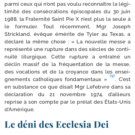
par­mi ceux qui n’ont pas vou­lu recon­naître la légi­
ti­mi­té des consé­cra­tions épis­co­pales du 30 juin
1988, la Fraternité Saint Pie X n’est plus la seule à
le for­mu­ler. Tout récem­ment, Mgr Joseph
Strickland, évêque émé­rite de Tyler au Texas, a
décla­ré la même chose : « La nou­velle messe a
repré­sen­té une rup­ture dans des siècles de conti­
nui­té litur­gique. Cette rup­ture a entraî­né un
déclin mas­sif de la fré­quen­ta­tion de la messe,
des voca­tions et de la croyance dans les ensei­
[9]
gne­ments catho­liques fon­da­men­taux »
. C’est
en sub­stance ce que disait Mgr Lefebvre dans sa
décla­ra­tion du 21 novembre 1974, d’ailleurs
reprise à son compte par le pré­lat des États-​Unis
d’Amérique.
Le déni des Ecclesia Dei