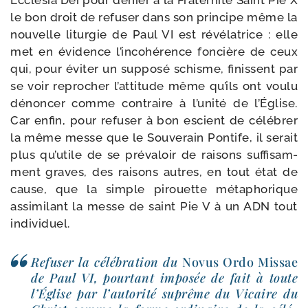
Ecclesia Dei pour dénier à la Fraternité Saint Pie X
le bon droit de refu­ser dans son prin­cipe même la
nou­velle litur­gie de Paul VI est révé­la­trice : elle
met en évi­dence l’incohérence fon­cière de ceux
qui, pour évi­ter un sup­po­sé schisme, finissent par
se voir repro­cher l’attitude même qu’ils ont vou­lu
dénon­cer comme contraire à l’unité de l’Église.
Car enfin, pour refu­ser à bon escient de célé­brer
la même messe que le Souverain Pontife, il serait
plus qu’utile de se pré­va­loir de rai­sons suf­fi­sam­
ment graves, des rai­sons autres, en tout état de
cause, que la simple pirouette méta­pho­rique
assi­mi­lant la messe de saint Pie V à un ADN tout
individuel.
Refuser la célé­bra­tion du
Novus Ordo Missae
de Paul VI, pour­tant impo­sée de fait à toute
l’Église par l’autorité suprême du Vicaire du