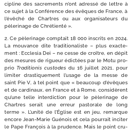
ci­pline des sacre­ments n’ont adres­sé de lettre à
ce sujet à la Conférence des évêques de France, à
l’évêché de Chartres ou aux orga­ni­sa­teurs du
pèle­ri­nage de Chrétienté ».
2. Ce pèle­ri­nage comp­tait 18 000 ins­crits en 2024.
La mou­vance dite tra­di­tio­na­liste – plus exac­te­
ment : Ecclesia Dei – ne cesse de croître, en dépit
des mesures de rigueur édic­tées par le Motu pro­
prio
Traditionis cus­todes
du 16 juillet 2021, pour
limi­ter dras­ti­que­ment l’usage de la messe de
saint Pie V, à tel point que « beau­coup d’évêques
et de car­di­naux, en France et à Rome, consi­dèrent
qu’une telle inter­dic­tion pour le pèle­ri­nage de
Chartres serait une erreur pas­to­rale de long
terme ». L’unité de l’Église est en jeu, remarque
encore Jean-​Marie Guénois et cela pour­rait inci­ter
le Pape François à la pru­dence. Mais le point cru­