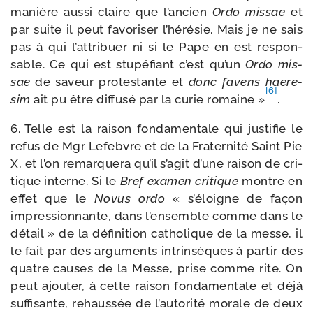
manière aus­si claire que l’ancien
Ordo mis­sae
et
par suite il peut favo­ri­ser l’hérésie. Mais je ne sais
pas à qui l’attribuer ni si le Pape en est res­pon­
sable. Ce qui est stu­pé­fiant c’est qu’un
Ordo mis­
sae
de saveur pro­tes­tante et
donc favens hae­re­
[6]
sim
ait pu être dif­fu­sé par la curie romaine »
.
6. Telle est la rai­son fon­da­men­tale qui jus­ti­fie le
refus de Mgr Lefebvre et de la Fraternité Saint Pie
X, et l’on remar­que­ra qu’il s’agit d’une rai­son de cri­
tique interne. Si le
Bref exa­men cri­tique
montre en
effet que le
Novus ordo
« s’é­loigne de façon
impres­sion­nante, dans l’en­semble comme dans le
détail » de la défi­ni­tion catho­lique de la messe, il
le fait par des argu­ments intrin­sèques à par­tir des
quatre causes de la Messe, prise comme rite. On
peut ajou­ter, à cette rai­son fon­da­men­tale et déjà
suf­fi­sante, rehaus­sée de l’autorité morale de deux