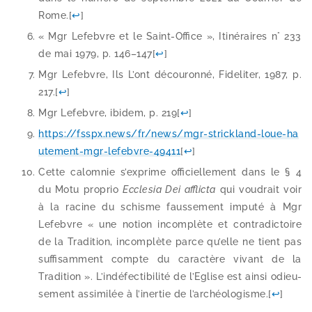
Rome.
[
↩
]
« Mgr Lefebvre et le Saint-​Office », Itinéraires n° 233
de mai 1979, p. 146–147
[
↩
]
Mgr Lefebvre, Ils L’ont décou­ron­né, Fideliter, 1987, p.
217.
[
↩
]
Mgr Lefebvre, ibi­dem, p. 219
[
↩
]
https://​fsspx​.news/​f​r​/​n​e​w​s​/​m​g​r​-​s​t​r​i​c​k​l​a​n​d​-​l​o​u​e​-​h​a​
u​t​e​m​e​n​t​-​m​g​r​-​l​e​f​e​b​v​r​e​-​4​9​411
[
↩
]
Cette calom­nie s’exprime offi­ciel­le­ment dans le § 4
du Motu pro­prio
Ecclesia Dei afflic­ta
qui vou­drait voir
à la racine du schisme faus­se­ment impu­té à Mgr
Lefebvre « une notion incom­plète et contra­dic­toire
de la Tradition, incom­plète parce qu’elle ne tient pas
suf­fi­sam­ment compte du carac­tère vivant de la
Tradition ». L’indéfectibilité de l’Eglise est ain­si odieu­
se­ment assi­mi­lée à l’inertie de l’archéologisme.
[
↩
]