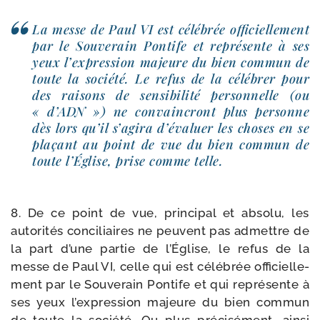
La messe de Paul VI est célé­brée offi­ciel­le­ment
par le Souverain Pontife et repré­sente à ses
yeux l’expression majeure du bien com­mun de
toute la socié­té. Le refus de la célé­brer pour
des rai­sons de sen­si­bi­li­té per­son­nelle (ou
« d’ADN ») ne convain­cront plus per­sonne
dès lors qu’il s’agira d’évaluer les choses en se
pla­çant au point de vue du bien com­mun de
toute l’Église, prise comme telle.
8. De ce point de vue, prin­ci­pal et abso­lu, les
auto­ri­tés conci­liaires ne peuvent pas admettre de
la part d’une par­tie de l’Église, le refus de la
messe de Paul VI, celle qui est célé­brée offi­ciel­le­
ment par le Souverain Pontife et qui repré­sente à
ses yeux l’expression majeure du bien com­mun