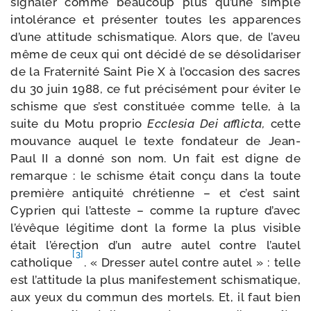
signa­ler comme beau­coup plus qu’une simple
into­lé­rance et pré­sen­ter toutes les appa­rences
d’une atti­tude schis­ma­tique. Alors que, de l’aveu
même de ceux qui ont déci­dé de se déso­li­da­ri­ser
de la Fraternité Saint Pie X à l’occasion des sacres
du 30 juin 1988, ce fut pré­ci­sé­ment pour évi­ter le
schisme que s’est consti­tuée comme telle, à la
suite du Motu pro­prio
Ecclesia Dei afflic­ta,
cette
mou­vance auquel le texte fon­da­teur de Jean-​
Paul II a don­né son nom. Un fait est digne de
remarque : le schisme était conçu dans la toute
pre­mière anti­qui­té chré­tienne – et c’est saint
Cyprien qui l’atteste – comme la rup­ture d’avec
l’évêque légi­time dont la forme la plus visible
était l’érection d’un autre autel contre l’autel
[3]
catho­lique
. « Dresser autel contre autel » : telle
est l’attitude la plus mani­fes­te­ment schis­ma­tique,
aux yeux du com­mun des mor­tels. Et, il faut bien