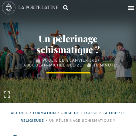
Un pèlerinage
schismatique ?
PUBLIÉ LE
9 JANVIER 2025
ABBÉ JEAN-MICHEL GLEIZE
16 MINUTES
ACCUEIL
FORMATION
CRISE DE L'ÉGLISE
LA LIBERTÉ
RELIGIEUSE
UN PÈLERINAGE SCHISMATIQUE ?