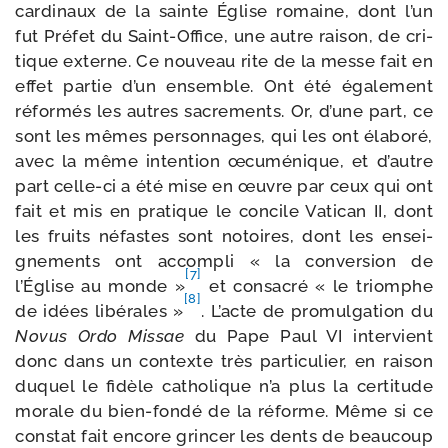
car­di­naux de la sainte Église romaine, dont l’un
fut Préfet du Saint-​Office, une autre rai­son, de cri­
tique externe. Ce nou­veau rite de la messe fait en
effet par­tie d’un ensemble. Ont été éga­le­ment
réfor­més les autres sacre­ments. Or, d’une part, ce
sont les mêmes per­son­nages, qui les ont éla­bo­ré,
avec la même inten­tion œcu­mé­nique, et d’autre
part celle-​ci a été mise en œuvre par ceux qui ont
fait et mis en pra­tique le concile Vatican II, dont
les fruits néfastes sont notoires, dont les ensei­
gne­ments ont accom­pli « la conver­sion de
[7]
l’Église au monde »
et consa­cré « le triomphe
[8]
de idées libé­rales »
. L’acte de pro­mul­ga­tion du
Novus Ordo Missae
du Pape Paul VI inter­vient
donc dans un contexte très par­ti­cu­lier, en rai­son
duquel le fidèle catho­lique n’a plus la cer­ti­tude
morale du bien-​fondé de la réforme. Même si ce
constat fait encore grin­cer les dents de beau­coup