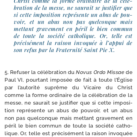
Christ comme la forme ordi­naire de la célé­
bra­tion de la messe, ne sau­rait se jus­ti­fier que
si cette impo­si­tion repré­sente un abus de pou­
voir, et un abus non pas quel­conque mais
met­tant gra­ve­ment en péril le bien com­mun
de toute la socié­té catho­lique. Or, telle est
pré­ci­sé­ment la rai­son invo­quée à l’appui de
son refus par la Fraternité Saint Pie X.
5. Refuser la célé­bra­tion du
Novus Ordo Missae
de
Paul VI, pour­tant impo­sée de fait à toute l’Église
par l’autorité suprême du Vicaire du Christ
comme la forme ordi­naire de la célé­bra­tion de la
messe, ne sau­rait se jus­ti­fier que si cette impo­si­
tion repré­sente un abus de pou­voir, et un abus
non pas quel­conque mais met­tant gra­ve­ment en
péril le bien com­mun de toute la socié­té catho­
lique. Or, telle est pré­ci­sé­ment la rai­son invo­quée