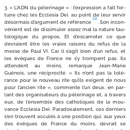
3. « L’ADN du pèle­ri­nage » : l’expression a fait for­
tune chez les Ecclesia Dei, au point de leur ser­vir
[2]
désor­mais d’argument de réfé­rence
. Son incon­
vé­nient est de dis­si­mu­ler assez mal la nature tau­
to­lo­gique du pro­pos. Et d’escamoter ce que
devraient être les vraies rai­sons du refus de la
messe de Paul VI. Car il s’agit bien d’un refus, et
les évêques de France ne s’y trompent pas. Ils
attendent au moins, remarque Jean-​Marie
Guénois, une réci­pro­ci­té. « Ils n’ont pas la tolé­
rance pour le nou­veau rite qu’ils exigent de nous
pour l’ancien rite », com­mente l’un deux, en par­
lant des orga­ni­sa­teurs du pèle­ri­nage et, à tra­vers
eux, de l’ensemble des catho­liques de la mou­
vance Ecclesia Dei. Paradoxalement, ces der­niers
s’en trouvent accu­lés à une posi­tion qui, aux yeux
des évêques de France du moins, devrait se