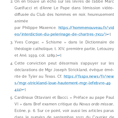
On en trouve un écho sur les lèvres de l’abbé Marc
Guelfucci et d’Anne Le Pape dans l’émission vidéo-​
diffusée du Club des hommes en noir, heu­reu­se­ment
ani­mée
par Philippe Maxence.
https://​hom​me​nou​veau​.fr/​v​i​d​
e​o​/​i​n​t​e​r​d​i​c​t​i​o​n​-​d​u​-​p​e​l​e​r​i​n​a​g​e​-​d​e​-​c​h​a​r​t​r​e​s​-​7​x​11/
[
↩
]
Yves Congar, « Schisme » dans le Dictionnaire de
théo­lo­gie catho­lique, t. XIV, pre­mière par­tie, Letouzey
et Ané, 1939, col. 1289.
[
↩
]
Cette convic­tion peut désor­mais s’appuyer sur les
décla­ra­tions de Mgr Joseph Strickland, évêque émé­
rite de Tyler au Texas. Cf.
https://​fsspx​.news/​f​r​/​n​e​w​
s​/​m​g​r​-​s​t​r​i​c​k​l​a​n​d​-​l​o​u​e​-​h​a​u​t​e​m​e​n​t​-​m​g​r​-​l​e​f​e​b​v​r​e​-​4​9​
411
[
↩
]
Cardinaux Ottaviani et Bacci, « Préface au pape Paul
VI » dans Bref exa­men cri­tique du
Novus ordo mis­sae
,
Ecône, p. 6. Sur ce point, voir aus­si les articles parus
dans le numé­ro de sep­tembre 2021 du Courrier de