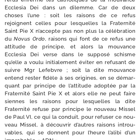
Ecclesia Dei dans un dilemme. Car de deux
choses l’une : soit les rai­sons de ce refus
rejoignent celles pour les­quelles la Fraternité
Saint Pie X n’accepte pas non plus la célé­bra­tion
du
Novus Ordo
, rai­sons qui font de ce refus une
atti­tude de prin­cipe, et alors la mou­vance
Ecclesia Dei verse dans le sup­po­sé schisme
qu’elle a vou­lu ini­tia­le­ment évi­ter en refu­sant de
suivre Mgr Lefebvre ; soit la dite mou­vance
entend res­ter fidèle à ses ori­gines, en se démar­
quant par prin­cipe de l’attitude adop­tée par la
Fraternité Saint Pie X et alors elle ne peut faire
siennes les rai­sons pour les­quelles la dite
Fraternité refuse par prin­cipe le nou­veau Missel
de Paul VI, ce qui la conduit, pour refu­ser ce nou­
veau Missel, à décou­vrir d’autres rai­sons introu­
vables, qui se donnent pour l’heure l’alibi d’un