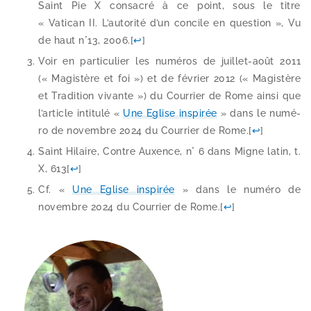
Saint Pie X consa­cré à ce point, sous le titre
« Vatican II. L’autorité d’un concile en ques­tion », Vu
de haut n°13, 2006.
[
↩
]
Voir en par­ti­cu­lier les numé­ros de juillet-​août 2011
(« Magistère et foi ») et de février 2012 (« Magistère
et Tradition vivante ») du Courrier de Rome ain­si que
l’article inti­tu­lé «
Une Eglise ins­pi­rée
» dans le numé­
ro de novembre 2024 du Courrier de Rome.
[
↩
]
Saint Hilaire, Contre Auxence, n° 6 dans Migne latin, t.
X, 613
[
↩
]
Cf. «
Une Eglise ins­pi­rée
» dans le numé­ro de
novembre 2024 du Courrier de Rome.
[
↩
]