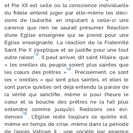
et Pie XII est celle où la conscience indi­vi­duelle
du fidèle entend juger par elle-​même les déci­
sions de l’autorité, en impu­tant à celle-​ci une
carence que rien ne sau­rait pré­su­mer. Réaction
d’une Eglise ensei­gnée qui se prend pour une
Eglise ensei­gnante. La réac­tion de la Fraternité
Saint Pie X s’explique et se jus­ti­fie pour une tout
[3]
autre rai­son
. Il peut arri­ver, dit saint Hilaire, que
« les oreilles du peuple soient plus saintes que
[4]
les cœurs des prêtres »
. Précisément, ce sont
les « oreilles » qui sont plus saintes, et elles le
sont parce qu’elles ont déjà enten­du la parole de
la véri­té qui sanc­ti­fie, même si pour l’heure le
cœur et la bouche des prêtres ne la fait plus
entendre comme jusqu’ici. Redisons ces évi­
[5]
dences
. L’Eglise reste tou­jours ce qu’elle est,
même en temps de crise, même dans la période
de l’après Vatican II : une socié­té par essence