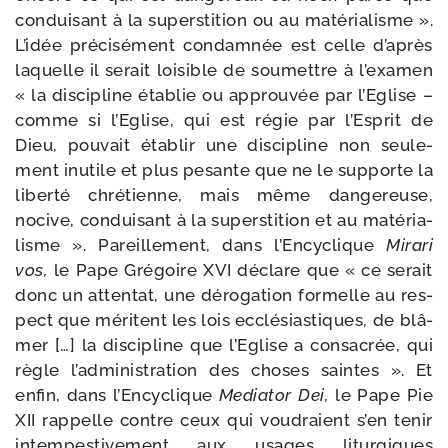
condui­sant à la super­sti­tion ou au maté­ria­lisme ».
L’idée pré­ci­sé­ment condam­née est celle d’après
laquelle il serait loi­sible de sou­mettre à l’examen
« la dis­ci­pline éta­blie ou approu­vée par l’Eglise –
comme si l’Eglise, qui est régie par l’Esprit de
Dieu, pou­vait éta­blir une dis­ci­pline non seule­
ment inutile et plus pesante que ne le sup­porte la
liber­té chré­tienne, mais même dan­ge­reuse,
nocive, condui­sant à la super­sti­tion et au maté­ria­
lisme ». Pareillement, dans l’Encyclique
Mirari
vos,
le Pape Grégoire XVI déclare que « ce serait
donc un atten­tat, une déro­ga­tion for­melle au res­
pect que méritent les lois ecclé­sias­tiques, de blâ­
mer […] la dis­ci­pline que l’Eglise a consa­crée, qui
règle l’administration des choses saintes ». Et
enfin, dans l’Encyclique
Mediator Dei,
le Pape Pie
XII rap­pelle contre ceux qui vou­draient s’en tenir
intem­pes­ti­ve­ment aux usages litur­giques