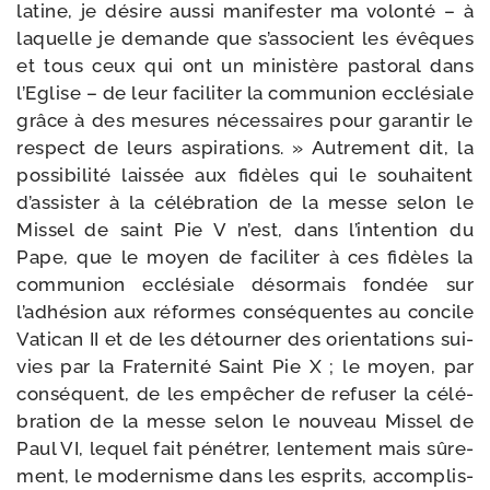
latine, je désire aus­si mani­fes­ter ma volon­té – à
laquelle je demande que s’associent les évêques
et tous ceux qui ont un minis­tère pas­to­ral dans
l’Eglise – de leur faci­li­ter la com­mu­nion ecclé­siale
grâce à des mesures néces­saires pour garan­tir le
res­pect de leurs aspi­ra­tions. » Autrement dit, la
pos­si­bi­li­té lais­sée aux fidèles qui le sou­haitent
d’assister à la célé­bra­tion de la messe selon le
Missel de saint Pie V n’est, dans l’intention du
Pape, que le moyen de faci­li­ter à ces fidèles la
com­mu­nion ecclé­siale désor­mais fon­dée sur
l’adhésion aux réformes consé­quentes au concile
Vatican II et de les détour­ner des orien­ta­tions sui­
vies par la Fraternité Saint Pie X ; le moyen, par
consé­quent, de les empê­cher de refu­ser la célé­
bra­tion de la messe selon le nou­veau Missel de
Paul VI, lequel fait péné­trer, len­te­ment mais sûre­
ment, le moder­nisme dans les esprits, accom­plis­