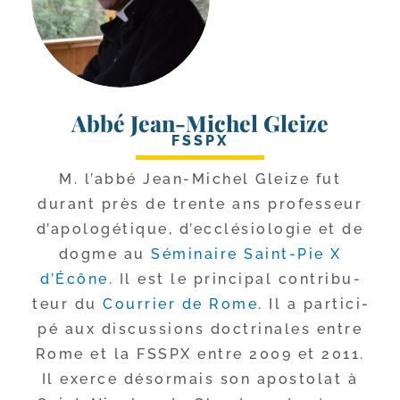
Abbé Jean-Michel Gleize
FSSPX
M. l’ab­bé Jean-​Michel Gleize fut
durant près de trente ans pro­fes­seur
d’a­po­lo­gé­tique, d’ec­clé­sio­lo­gie et de
dogme au
Séminaire Saint-​Pie X
d’Écône
. Il est le prin­ci­pal contri­bu­
teur du
Courrier de Rome
. Il a par­ti­ci­
pé aux dis­cus­sions doc­tri­nales entre
Rome et la FSSPX entre 2009 et 2011.
Il exerce désor­mais son apos­to­lat à