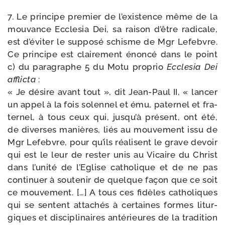
7. Le prin­cipe pre­mier de l’existence même de la
mou­vance Ecclesia Dei, sa rai­son d’être radi­cale,
est d’éviter le sup­po­sé schisme de Mgr Lefebvre.
Ce prin­cipe est clai­re­ment énon­cé dans le point
c) du para­graphe 5 du Motu pro­prio
Ecclesia Dei
afflic­ta
:
« Je désire avant tout », dit Jean-​Paul II, « lan­cer
un appel à la fois solen­nel et ému, pater­nel et fra­
ter­nel, à tous ceux qui, jusqu’à pré­sent, ont été,
de diverses manières, liés au mou­ve­ment issu de
Mgr Lefebvre, pour qu’ils réa­lisent le grave devoir
qui est le leur de res­ter unis au Vicaire du Christ
dans l’unité de l’Eglise catho­lique et de ne pas
conti­nuer à sou­te­nir de quelque façon que ce soit
ce mou­ve­ment. […] A tous ces fidèles catho­liques
qui se sentent atta­chés à cer­taines formes litur­
giques et dis­ci­pli­naires anté­rieures de la tra­di­tion