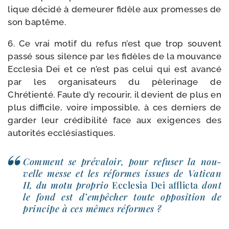
lique déci­dé à demeu­rer fidèle aux pro­messes de
son baptême.
6. Ce vrai motif du refus n’est que trop sou­vent
pas­sé sous silence par les fidèles de la mou­vance
Ecclesia Dei et ce n’est pas celui qui est avan­cé
par les orga­ni­sa­teurs du pèle­ri­nage de
Chrétienté. Faute d’y recou­rir, il devient de plus en
plus dif­fi­cile, voire impos­sible, à ces der­niers de
gar­der leur cré­di­bi­li­té face aux exi­gences des
auto­ri­tés ecclésiastiques.
Comment se pré­va­loir, pour refu­ser la nou­
velle messe et les réformes issues de Vatican
II, du motu pro­prio
Ecclesia Dei afflic­ta
dont
le fond est d’empêcher toute oppo­si­tion de
prin­cipe à ces mêmes réformes ?