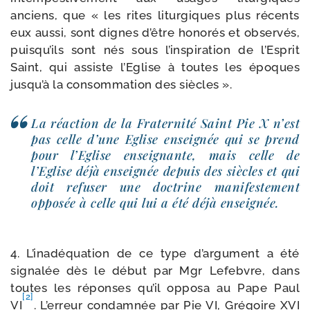
anciens, que « les rites litur­giques plus récents
eux aus­si, sont dignes d’être hono­rés et obser­vés,
puisqu’ils sont nés sous l’inspiration de l’Esprit
Saint, qui assiste l’Eglise à toutes les époques
jusqu’à la consom­ma­tion des siècles ».
La réac­tion de la Fraternité Saint Pie X n’est
pas celle d’une Eglise ensei­gnée qui se prend
pour l’Eglise ensei­gnante, mais celle de
l’Eglise déjà ensei­gnée depuis des siècles et qui
doit refu­ser une doc­trine mani­fes­te­ment
oppo­sée à celle qui lui a été déjà enseignée.
4. L’inadéquation de ce type d’argument a été
signa­lée dès le début par Mgr Lefebvre, dans
toutes les réponses qu’il oppo­sa au Pape Paul
[2]
VI
. L’erreur condam­née par Pie VI, Grégoire XVI