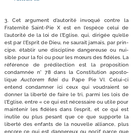
3. Cet argu­ment d’autorité invo­qué contre la
Fraternité Saint-​Pie X est en l’espèce celui de
l’autorité de la loi de l’Eglise, qui, diri­gée qu’elle
est par l’Esprit de Dieu, ne sau­rait jamais, par prin­
cipe, éta­blir une dis­ci­pline dan­ge­reuse ou nui­
sible pour la foi ou pour les mœurs des fidèles. La
réfé­rence de pré­di­lec­tion est la pro­po­si­tion
condam­née n° 78 dans la Constitution apos­to­
lique
Auctorem fidei
du Pape Pie VI. Celui-​ci
entend condam­ner ici ceux qui vou­draient se
don­ner la liber­té de faire le tri, par­mi les lois de
l’Eglise, entre « ce qui est néces­saire ou utile pour
main­te­nir les fidèles dans l’esprit, et ce qui est
inutile ou plus pesant que ce que sup­porte la
liber­té des enfants de la nou­velle alliance, plus
encore ce qui est dan­ge­reux ou nocif parce que