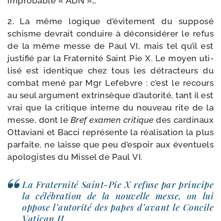
impro­bable « ADN »…
2. La même logique d’évitement du sup­po­sé
schisme devrait conduire à décon­si­dé­rer le refus
de la même messe de Paul VI, mais tel qu’il est
jus­ti­fié par la Fraternité Saint Pie X. Le moyen uti­
li­sé est iden­tique chez tous les détrac­teurs du
com­bat mené par Mgr Lefebvre : c’est le recours
au seul argu­ment extrin­sèque d’autorité, tant il est
vrai que la cri­tique interne du nou­veau rite de la
messe, dont le
Bref exa­men cri­tique
des car­di­naux
Ottaviani et Bacci repré­sente la réa­li­sa­tion la plus
par­faite, ne laisse que peu d’espoir aux éven­tuels
apo­lo­gistes du Missel de Paul VI.
La Fraternité Saint-​Pie X refuse par prin­cipe
la célé­bra­tion de la nou­velle messe, on lui
oppose l’au­to­ri­té des papes d’a­vant le Concile
Vatican II.