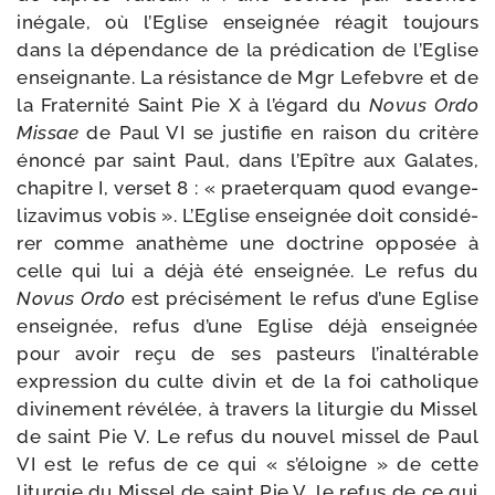
inégale, où l’Eglise ensei­gnée réagit tou­jours
dans la dépen­dance de la pré­di­ca­tion de l’Eglise
ensei­gnante. La résis­tance de Mgr Lefebvre et de
la Fraternité Saint Pie X à l’égard du
Novus Ordo
Missae
de Paul VI se jus­ti­fie en rai­son du cri­tère
énon­cé par saint Paul, dans l’Epître aux Galates,
cha­pitre I, ver­set 8 : « prae­ter­quam quod evan­ge­
li­za­vi­mus vobis ». L’Eglise ensei­gnée doit consi­dé­
rer comme ana­thème une doc­trine oppo­sée à
celle qui lui a déjà été ensei­gnée. Le refus du
Novus Ordo
est pré­ci­sé­ment le refus d’une Eglise
ensei­gnée, refus d’une Eglise déjà ensei­gnée
pour avoir reçu de ses pas­teurs l’inaltérable
expres­sion du culte divin et de la foi catho­lique
divi­ne­ment révé­lée, à tra­vers la litur­gie du Missel
de saint Pie V. Le refus du nou­vel mis­sel de Paul
VI est le refus de ce qui « s’éloigne » de cette
litur­gie du Missel de saint Pie V, le refus de ce qui