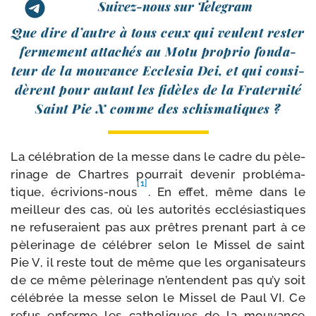
Suivez-nous sur Telegram
Que dire d’autre à tous ceux qui veulent res­ter
fer­me­ment atta­chés au Motu pro­prio fon­da­
teur de la mou­vance Ecclesia Dei, et qui consi­
dèrent pour autant les fidèles de la Fraternité
Saint Pie X comme des schismatiques ?
La célé­bra­tion de la messe dans le cadre du pèle­
ri­nage de Chartres pour­rait deve­nir pro­blé­ma­
[1]
tique, écrivions-​nous
. En effet, même dans le
meilleur des cas, où les auto­ri­tés ecclé­sias­tiques
ne refu­se­raient pas aux prêtres pre­nant part à ce
pèle­ri­nage de célé­brer selon le Missel de saint
Pie V, il reste tout de même que les orga­ni­sa­teurs
de ce même pèle­ri­nage n’entendent pas qu’y soit
célé­brée la messe selon le Missel de Paul VI. Ce
refus enferme les catho­liques de la mou­vance