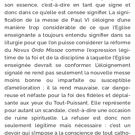
son essence, c’est-à-dire en tant que signe et
donc dans ce qu’elle est cen­sée signi­fier. La signi­
fi­ca­tion de la messe de Paul VI s’éloigne d’une
manière trop consi­dé­rable de ce que l’Eglise
ensei­gnante a tou­jours enten­du signi­fier dans sa
litur­gie pour que l’on puisse consi­dé­rer la réforme
du
Novus Ordo Missae
comme l’expression légi­
time de la foi et de la dis­ci­pline à laquelle l’Eglise
ensei­gnée devrait se confor­mer. L’éloignement
signa­lé ne rend pas seule­ment la nou­velle messe
moins bonne ou impar­faite ou sus­cep­tible
d’amélioration ; il la rend mau­vaise, car dan­ge­
reuse et néfaste pour la foi des fidèles et déplai­
sante aux yeux du Tout-​Puissant. Elle repré­sente
pour autant un scan­dale, c’est-à-dire une occa­sion
de ruine spi­ri­tuelle. La refu­ser est donc non
seule­ment légi­time mais néces­saire : c’est un
devoir qui s’impose à la conscience de tout catho­