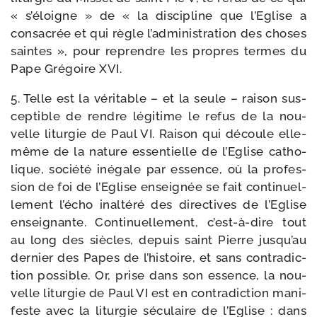
« s’éloigne » de « la dis­ci­pline que l’Eglise a
consa­crée et qui règle l’administration des choses
saintes », pour reprendre les propres termes du
Pape Grégoire XVI.
5. Telle est la véri­table – et la seule – rai­son sus­
cep­tible de rendre légi­time le refus de la nou­
velle litur­gie de Paul VI. Raison qui découle elle-​
même de la nature essen­tielle de l’Eglise catho­
lique, socié­té inégale par essence, où la pro­fes­
sion de foi de l’Eglise ensei­gnée se fait conti­nuel­
le­ment l’écho inal­té­ré des direc­tives de l’Eglise
ensei­gnante. Continuellement, c’est-à-dire tout
au long des siècles, depuis saint Pierre jusqu’au
der­nier des Papes de l’histoire, et sans contra­dic­
tion pos­sible. Or, prise dans son essence, la nou­
velle litur­gie de Paul VI est en contra­dic­tion mani­
feste avec la litur­gie sécu­laire de l’Eglise : dans