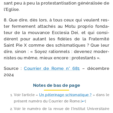
sant peu à peu la pro­tes­tan­ti­sa­tion géné­ra­li­sée de
l’Eglise.
8. Que dire, dès lors, à tous ceux qui veulent res­
ter fer­me­ment atta­chés au Motu pro­prio fon­da­
teur de la mou­vance Ecclesia Dei, et qui consi­
dèrent pour autant les fidèles de la Fraternité
Saint Pie X comme des schis­ma­tiques ? Que leur
dire, sinon : « Soyez ration­nels : deve­nez moder­
nistes ou même, mieux encore : protestants ».
Source :
Courrier de Rome n° 681
– décembre
2024
Notes de bas de page
Voir l’article «
Un pèle­ri­nage schis­ma­tique ?
» dans le
pré­sent numé­ro du Courrier de Rome.
[
↩
]
Voir le numé­ro de la revue de l’Institut Universitaire