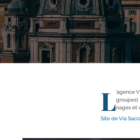
L
’agence Vi
groupes) t
nages et v
Site de Via Sacr