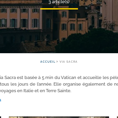
3 article(s)
ACCUEIL
VIA SACRA
a Sacra est basée à 5 min du Vatican et accueille les pèle­
ous les jours de l’an­née. Elle orga­nise éga­le­ment de n
oyages en Italie et en Terre Sainte.
a