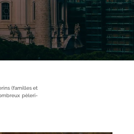
rins (familles et
om­breux pèle­ri­