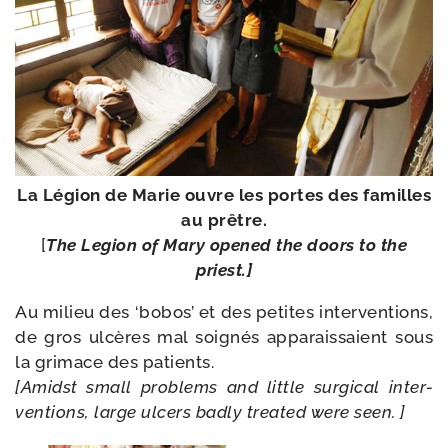
La Légion de Marie ouvre les portes des familles
au prêtre.
[
The Legion of Mary ope­ned the doors to the
priest.]
Au milieu des ‘bobos’ et des petites inter­ven­tions,
de gros ulcères mal soi­gnés appa­rais­saient sous
la gri­mace des patients.
[Amidst small pro­blems and lit­tle sur­gi­cal inter­
ven­tions, large ulcers bad­ly trea­ted were seen. ]