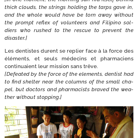
thick clouds, the strings hol­ding the tarps gave in,
and the whole would have be torn away without
the prompt reflex of volun­teers and Filipino sol­
diers who rushed to the rescue to prevent the
disaster.]
Les den­tistes durent se replier face à la force des
élé­ments, et seuls méde­cins et phar­ma­ciens
conti­nuaient leur mis­sion sans trêve.
[Defeated by the force of the ele­ments, den­tist had
to find shel­ter near the columns of the small cha­
pel, but doc­tors and phar­ma­cists bra­ved the wea­
ther without stopping.]