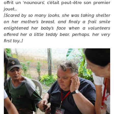
offrit un ‘nou­nours’, c’était peut-​être son pre­mier
jouet…
[Scared by so many looks, she was taking shel­ter
on her mother’s breast, and fina­ly a frail smile
enligh­te­ned her baby’s face when a volun­teers
offe­red her a lit­tle ted­dy bear, per­haps, her very
first toy…]