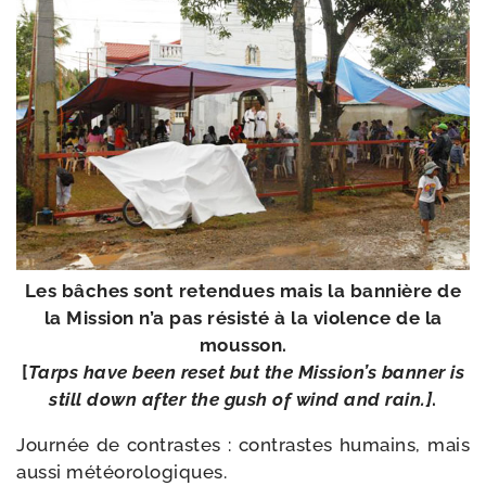
Les bâches sont reten­dues mais la ban­nière de
la Mission n’a pas résis­té à la vio­lence de la
mous­son.
[
Tarps have been reset but the Mission’s ban­ner is
still down after the gush of wind and rain.]
.
Journée de contrastes : contrastes humains, mais
aus­si météo­ro­lo­giques.