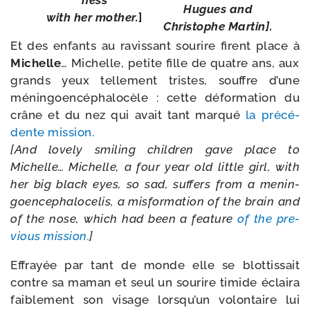
Hugues and
with her mother.
]
Christophe Martin]
.
Et des enfants au ravis­sant sou­rire firent place à
Michelle
… Michelle, petite fille de quatre ans, aux
grands yeux tel­le­ment tristes, souffre d’une
ménin­goen­cé­pha­lo­cèle : cette défor­ma­tion du
crâne et du nez qui avait tant mar­qué
la pré­cé­
dente mis­sion.
[And love­ly smi­ling chil­dren gave place to
Michelle… Michelle, a four year old lit­tle girl, with
her big black eyes, so sad, suf­fers from a menin­
goen­ce­pha­lo­ce­lis, a mis­for­ma­tion of the brain and
of the nose, which had been a fea­ture
of the pre­
vious mis­sion.
]
Effrayée par tant de monde elle se blot­tis­sait
contre sa maman et seul un sou­rire timide éclai­ra
fai­ble­ment son visage lorsqu’un volon­taire lui