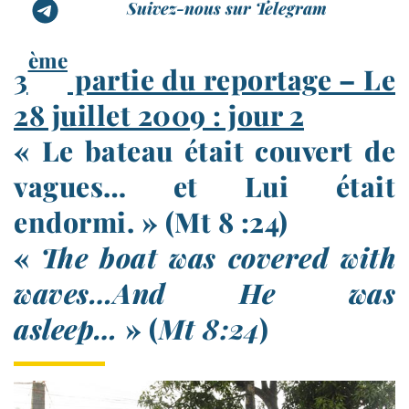
Suivez-nous sur Telegram
ème
3
partie du reportage – Le
28 juillet 2009 : jour 2
« Le bateau était couvert de
vagues… et Lui était
endormi. » (Mt 8 :24)
«
The boat was covered with
waves…And He was
asleep…
» (
Mt 8:24
)