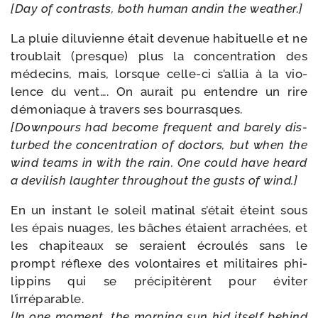
[Day of contrasts, both human andin the weather.]
La pluie dilu­vienne était deve­nue habi­tuelle et ne
trou­blait (presque) plus la concen­tra­tion des
méde­cins, mais, lorsque celle-​ci s’allia à la vio­
lence du vent…. On aurait pu entendre un rire
démo­niaque à tra­vers ses bour­rasques.
[Downpours had become frequent and bare­ly dis­
tur­bed the concen­tra­tion of doc­tors, but when the
wind teams in with the rain. One could have heard
a devi­lish laugh­ter throu­ghout the gusts of wind.]
En un ins­tant le soleil mati­nal s’était éteint sous
les épais nuages, les bâches étaient arra­chées, et
les cha­pi­teaux se seraient écrou­lés sans le
prompt réflexe des volon­taires et mili­taires phi­
lip­pins qui se pré­ci­pi­tèrent pour évi­ter
l’irréparable.
[In one moment, the mor­ning sun hid itself behind