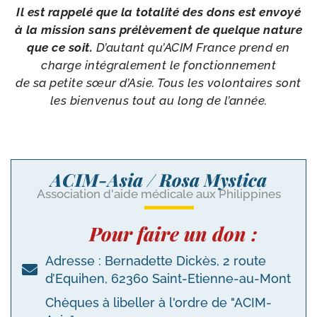
Il est rap­pe­lé que la tota­li­té des dons est envoyé
à la mis­sion sans pré­lè­ve­ment de quelque nature
que ce soit.
D’autant qu’ACIM France prend en
charge inté­gra­le­ment le fonc­tion­ne­ment
de sa petite sœur d’Asie. Tous les volon­taires sont
les bien­ve­nus tout au long de l’année.
ACIM-Asia / Rosa Mystica
Association d'aide médicale aux Philippines
Pour faire un don :
Adresse : Bernadette Dickès, 2 route
d’Equihen, 62360 Saint-Etienne-au-Mont
Chèques à libeller à l'ordre de "ACIM-