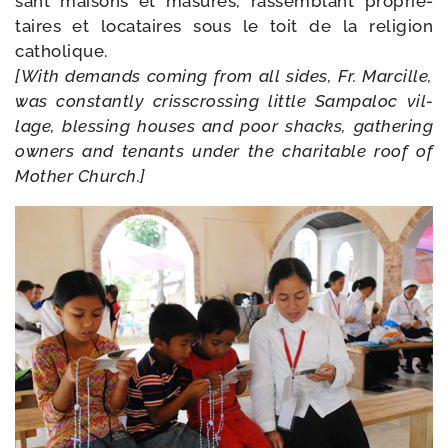
sant mai­sons et masures, ras­sem­blant pro­prié­
taires et loca­taires sous le toit de la reli­gion
catho­lique.
[With demands coming from all sides, Fr. Marcille,
was constant­ly criss­cros­sing lit­tle Sampaloc vil­
lage, bles­sing houses and poor shacks, gathe­ring
owners and tenants under the cha­ri­table roof of
Mother Church.]