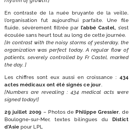
rhythm of growth.]
En contraste de la nuée bruyante de la veille,
l’organisation fut aujourd’hui par­faite. Une file
fluide, sévè­re­ment fil­trée par
l’abbé Castel,
s’est
écou­lée sans heurt tout au long de cette jour­née.
[In contrast with the noi­sy storms of yes­ter­day, the
orga­ni­za­tion was per­fect today. A regu­lar flow of
patients, seve­re­ly control­led by Fr Castel, mar­ked
the day. ]
Les chiffres sont eux aus­si en crois­sance :
434
actes médi­caux ont été signés ce jour
.
[Numbers are revea­ling : 434 medi­cal acts were
signed today!]
29 juillet 2009
– Photos de
Philippe Gressier
, de
Boulogne-​sur-​Mer, textes bilingues du
Distict
d’Asie
pour LPL