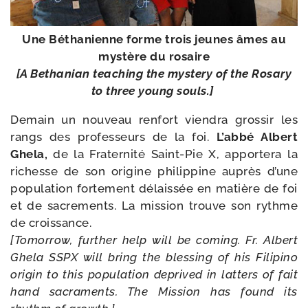
Une Béthanienne forme trois jeunes âmes au
mys­tère du rosaire
[A Bethanian tea­ching the mys­te­ry of the Rosary
to three young souls.]
Demain un nou­veau ren­fort vien­dra gros­sir les
rangs des pro­fes­seurs de la foi.
L’abbé Albert
Ghela,
de la Fraternité Saint-​Pie X, appor­te­ra la
richesse de son ori­gine phi­lip­pine auprès d’une
popu­la­tion for­te­ment délais­sée en matière de foi
et de sacre­ments. La mis­sion trouve son rythme
de crois­sance.
[Tomorrow, fur­ther help will be coming. Fr. Albert
Ghela SSPX will bring the bles­sing of his Filipino
ori­gin to this popu­la­tion depri­ved in lat­ters of fait
hand sacra­ments. The Mission has found its