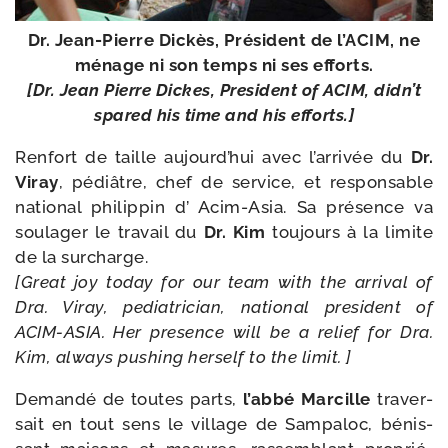
Dr. Jean-​Pierre Dickès, Président de l’ACIM, ne
ménage ni son temps ni ses efforts.
[Dr. Jean Pierre Dickes, President of ACIM, didn’t
spa­red his time and his efforts.]
Renfort de taille aujourd’hui avec l’arrivée du
Dr.
Viray
, pédiâtre, chef de ser­vice, et res­pon­sable
natio­nal phi­lip­pin d’ Acim-​Asia. Sa pré­sence va
sou­la­ger le tra­vail du
Dr. Kim
tou­jours à la limite
de la sur­charge.
[Great joy today for our team with the arri­val of
Dra. Viray, pedia­tri­cian, natio­nal pre­sident of
ACIM-​ASIA. Her pre­sence will be a relief for Dra.
Kim, always pushing her­self to the limit. ]
Demandé de toutes parts,
l’abbé Marcille
tra­ver­
sait en tout sens le vil­lage de Sampaloc, bénis­