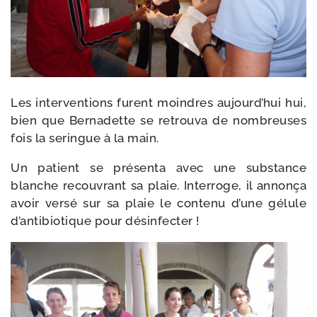
Les inter­ven­tions furent moindres aujourd’hui hui,
bien que Bernadette se retrou­va de nom­breuses
fois la seringue à la main.
Un patient se pré­sen­ta avec une sub­stance
blanche recou­vrant sa plaie. Interroge, il annon­ça
avoir ver­sé sur sa plaie le conte­nu d’une gélule
d’antibiotique pour désinfecter !