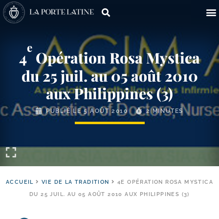
e
4
Opération Rosa Mystica
du 25 juil. au 05 août 2010
aux Philippines (3)
PUBLIÉ LE
5 AOÛT 2010
2 MINUTES
ACCUEIL
VIE DE LA TRADITION
4E OPÉRATION ROSA MYSTICA
DU 25 JUIL. AU 05 AOÛT 2010 AUX PHILIPPINES (3)