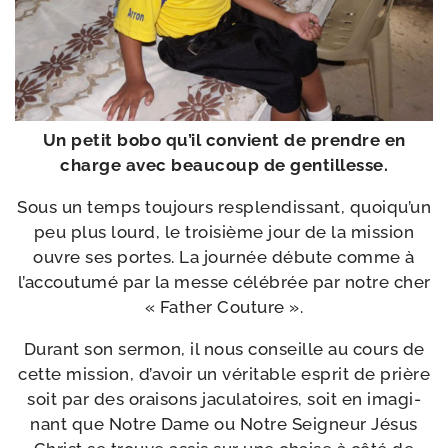
Un petit bobo qu’il convient de prendre en
charge avec beau­coup de gentillesse.
Sous un temps tou­jours res­plen­dis­sant, quoiqu’un
peu plus lourd, le troi­sième jour de la mis­sion
ouvre ses portes. La jour­née débute comme à
l’accoutumé par la messe célé­brée par notre cher
« Father Couture ».
Durant son ser­mon, il nous conseille au cours de
cette mis­sion, d’avoir un véri­table esprit de prière
soit par des orai­sons jacu­la­toires, soit en ima­gi­
nant que Notre Dame ou Notre Seigneur Jésus