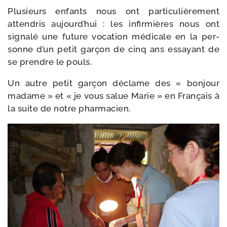
Plusieurs enfants nous ont par­ti­cu­liè­re­ment
atten­dris aujourd’hui : les infir­mières nous ont
signa­lé une future voca­tion médi­cale en la per­
sonne d’un petit gar­çon de cinq ans essayant de
se prendre le pouls.
Un autre petit gar­çon déclame des « bon­jour
madame » et « je vous salue Marie » en Français à
la suite de notre pharmacien.