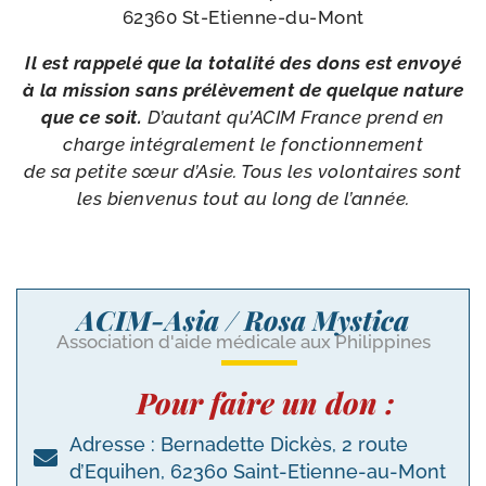
62360 St-Etienne-du-Mont
Il est rap­pe­lé que la tota­li­té des dons est envoyé
à la mis­sion sans pré­lè­ve­ment de quelque nature
que ce soit.
D’autant qu’ACIM France prend en
charge inté­gra­le­ment le fonc­tion­ne­ment
de sa petite sœur d’Asie. Tous les volon­taires sont
les bien­ve­nus tout au long de l’année.
ACIM-Asia / Rosa Mystica
Association d'aide médicale aux Philippines
Pour faire un don :
Adresse : Bernadette Dickès, 2 route
d’Equihen, 62360 Saint-Etienne-au-Mont