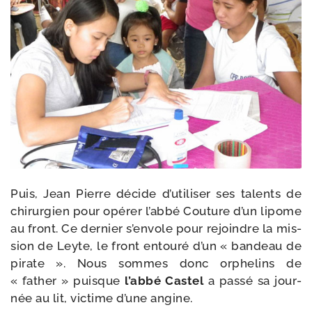
Puis, Jean Pierre décide d’utiliser ses talents de
chi­rur­gien pour opé­rer l’abbé Couture d’un lipome
au front. Ce der­nier s’envole pour rejoindre la mis­
sion de Leyte, le front entou­ré d’un « ban­deau de
pirate ». Nous sommes donc orphe­lins de
« father » puisque
l’abbé Castel
a pas­sé sa jour­
née au lit, vic­time d’une angine.