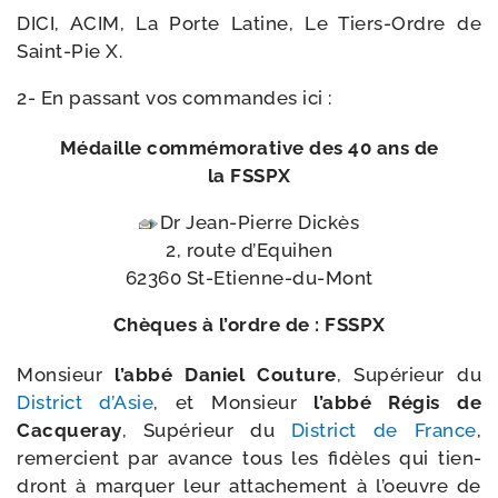
DICI, ACIM, La Porte Latine, Le Tiers-​Ordre de
Saint-​Pie X.
2- En pas­sant vos com­mandes ici :
Médaille com­mé­mo­ra­tive des 40 ans de
la FSSPX
Dr Jean-​Pierre Dickès
2, route d’Equihen
62360 St-Etienne-du-Mont
Chèques à l’ordre de :
FSSPX
Monsieur
l’ab­bé Daniel Couture
, Supérieur du
District d’Asie
, et Monsieur
l’ab­bé Régis de
Cacqueray
, Supérieur du
District de France
,
remer­cient par avance tous les fidèles qui tien­
dront à mar­quer leur atta­che­ment à l’oeuvre de