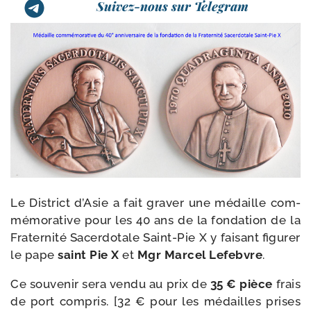
Suivez-nous sur Telegram
Le District d’Asie a fait gra­ver une médaille com­
mé­mo­ra­tive pour les 40 ans de la fon­da­tion de la
Fraternité Sacerdotale Saint-​Pie X y fai­sant figu­rer
le pape
saint Pie X
et
Mgr Marcel Lefebvre
.
Ce sou­ve­nir sera ven­du au prix de
35 € pièce
frais
de port com­pris. [32 € pour les médailles prises