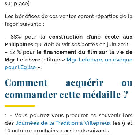
sur place].
Les béné­fices de ces ventes seront répar­ties de la
façon suivante :
- 88% pour
la construc­tion d’une école aux
Philippines
qui doit ouvrir ses portes en juin 2011.
–
12 % pour
le finan­ce­ment du film sur la vie de
Mgr Lefebvre
inti­tu­lé «
Mgr Lefebvre, un évêque
pour l’Eglise
».
Comment acquérir ou
commander cette médaille ?
1 – Vous pour­rez vous pro­cu­rer ce sou­ve­nir lors
des
Journées de la Tradition à Villepreux
les 9 et
10 octobre pro­chains aux stands suivants :