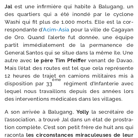
Jal
est une infir­mière qui habite à Balugang, un
des quar­tiers qui a été inon­dé par le cyclone
Washi qui fit plus de 1.000 morts. Elle est la cor­
res­pon­dante d
’Acim-​Asia
pour la ville de Cagayan
de Oro. Quand l’alerte fut don­née, une équipe
par­tit immé­dia­te­ment de la per­ma­nence de
General Santos qui se situe dans la même île. Une
autre avec
le père Tim Pfeiffer
venant de Davao.
Mais l’état des routes est tel que cela repré­sente
12 heures de tra­jet en camions mili­taires mis à
ème
dis­po­si­tion par 33
régi­ment d’Infanterie avec
lequel nous tra­vaillons depuis des années lors
des inter­ven­tions médi­cales dans les villages.
A son arri­vée à Balugang,
Yolly
la secré­taire de
l’association, a trou­vé Jal dans un état de pros­tra­
tion com­plète. C’est son petit frère de huit ans qui
racon­ta
les cir­cons­tances mira­cu­leuses de leur