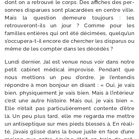
dont on a retrou­vé le corps. Des affiches des per­
sonnes dis­pa­rues sont pla­car­dées en centre ville.
Mais la ques­tion demeure tou­jours : les
retrouveront-​ils un jour ? Comme pour les
familles entières qui ont été déci­mées, quel­qu’un
s’occupera-​t-​il encore de cher­cher les dis­pa­rus ou
même de les comp­ter dans les décédés ?
Lundi der­nier, Jal est venue nous voir dans notre
petit cabi­net médi­cal impro­vi­sé. Pendant que
nous met­tions un peu d’ordre, je l’en­ten­dis
répondre à mon bon­jour en disant : « Oui, je vais
bien, phy­si­que­ment je vais bien. Mais à l’in­té­rieur
c’est une autre his­toire. Mais oui, je vais bien ».
Elle n’é­tait pas par­ti­cu­liè­re­ment contente d’être
là. Un peu plus tard, elle me regar­da me mettre
un anti­sep­tique sur mes pieds bles­sés à. En réa­li­
té, j’a­vais glis­sé dans la boue juste en face d’une