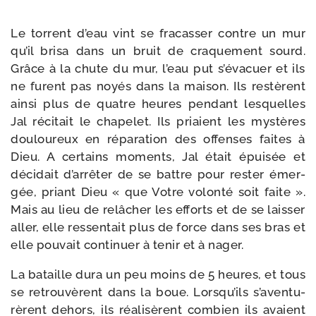
Le tor­rent d’eau vint se fra­cas­ser contre un mur
qu’il bri­sa dans un bruit de cra­que­ment sourd.
Grâce à la chute du mur, l’eau put s’é­va­cuer et ils
ne furent pas noyés dans la mai­son. Ils res­tèrent
ain­si plus de quatre heures pen­dant les­quelles
Jal réci­tait le cha­pe­let. Ils priaient les mys­tères
dou­lou­reux en répa­ra­tion des offenses faites à
Dieu. A cer­tains moments, Jal était épui­sée et
déci­dait d’ar­rê­ter de se battre pour res­ter émer­
gée, priant Dieu « que Votre volon­té soit faite ».
Mais au lieu de relâ­cher les efforts et de se lais­ser
aller, elle res­sen­tait plus de force dans ses bras et
elle pou­vait conti­nuer à tenir et à nager.
La bataille dura un peu moins de 5 heures, et tous
se retrou­vèrent dans la boue. Lorsqu’ils s’a­ven­tu­
rèrent dehors, ils réa­li­sèrent com­bien ils avaient