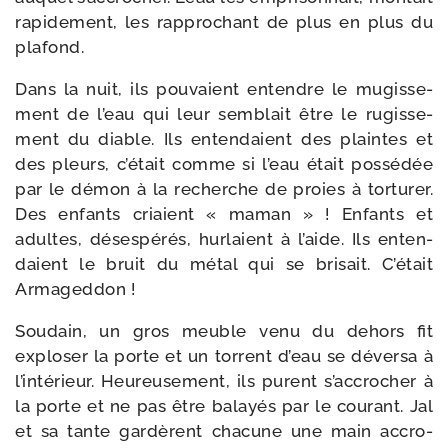
rapi­de­ment, les rap­pro­chant de plus en plus du
plafond.
Dans la nuit, ils pou­vaient entendre le mugis­se­
ment de l’eau qui leur sem­blait être le rugis­se­
ment du diable. Ils enten­daient des plaintes et
des pleurs, c’é­tait comme si l’eau était pos­sé­dée
par le démon à la recherche de proies à tor­tu­rer.
Des enfants criaient « maman » ! Enfants et
adultes, déses­pé­rés, hur­laient à l’aide. Ils enten­
daient le bruit du métal qui se bri­sait. C’était
Armageddon !
Soudain, un gros meuble venu du dehors fit
explo­ser la porte et un tor­rent d’eau se déver­sa à
l’in­té­rieur. Heureusement, ils purent s’ac­cro­cher à
la porte et ne pas être balayés par le cou­rant. Jal
et sa tante gar­dèrent cha­cune une main accro­