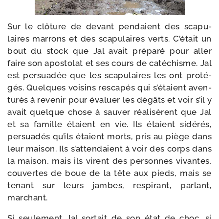
Sur le clô­ture de devant pen­daient des sca­pu­
laires mar­rons et des sca­pu­laires verts. C’était un
bout du stock que Jal avait pré­pa­ré pour aller
faire son apos­to­lat et ses cours de caté­chisme. Jal
est per­sua­dée que les sca­pu­laires les ont pro­té­
gés. Quelques voi­sins res­ca­pés qui s’é­taient aven­
tu­rés à reve­nir pour éva­luer les dégâts et voir s’il y
avait quelque chose à sau­ver réa­li­sèrent que Jal
et sa famille étaient en vie. Ils étaient sidé­rés,
per­sua­dés qu’ils étaient morts, pris au piège dans
leur mai­son. Ils s’at­ten­daient à voir des corps dans
la mai­son, mais ils virent des per­sonnes vivantes,
cou­vertes de boue de la tête aux pieds, mais se
tenant sur leurs jambes, res­pi­rant, par­lant,
marchant.
Si seule­ment Jal sor­tait de son état de choc, si