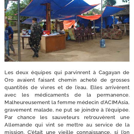
Les deux équipes qui par­vinrent à Cagayan de
Oro avaient fai­sant che­min ache­té de grosses
quan­ti­tés de vivres et de l’eau. Elles arri­vèrent
avec les médi­ca­ments de la per­ma­nence.
Malheureusement la femme méde­cin d’ACIMAsia,
gra­ve­ment malade, ne put se joindre à l’équipée.
Par chance les sau­ve­teurs retrou­vèrent une
Allemande qui vint se mettre au ser­vice de la
mis­sion. C’était une vieille connais­sance, si l’on