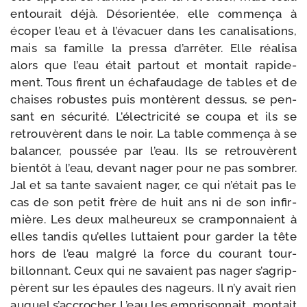
entou­rait déjà. Désorientée, elle com­men­ça à
éco­per l’eau et à l’é­va­cuer dans les cana­li­sa­tions,
mais sa famille la pres­sa d’ar­rê­ter. Elle réa­li­sa
alors que l’eau était par­tout et mon­tait rapi­de­
ment. Tous firent un écha­fau­dage de tables et de
chaises robustes puis mon­tèrent des­sus, se pen­
sant en sécu­ri­té. L’électricité se cou­pa et ils se
retrou­vèrent dans le noir. La table com­men­ça à se
balan­cer, pous­sée par l’eau. Ils se retrou­vèrent
bien­tôt à l’eau, devant nager pour ne pas som­brer.
Jal et sa tante savaient nager, ce qui n’é­tait pas le
cas de son petit frère de huit ans ni de son infir­
mière. Les deux mal­heu­reux se cram­pon­naient à
elles tan­dis qu’elles lut­taient pour gar­der la tête
hors de l’eau mal­gré la force du cou­rant tour­
billon­nant. Ceux qui ne savaient pas nager s’a­grip­
pèrent sur les épaules des nageurs. Il n’y avait rien
auquel s’ac­cro­cher. L’eau les empri­son­nait, mon­tait