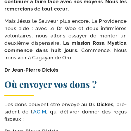
conti­nuer à faire face avec nos moyens
.
Nous les
remer­cions de tout cœur
.
Mais Jésus le Sauveur plus encore. La Providence
nous aide : avec le Dr Woo et deux infir­mières
volon­taires, nous allons essayer de mon­ter un
deuxième dis­pen­saire.
La mis­sion Rosa Mystica
com­mence dans huit jours
. Commence. Nous
irons voir à Cagayan de Oro.
Dr Jean-​Pierre Dickès
Où envoyer vos dons ?
Les dons peuvent être envoyé au
Dr. Dickès
, pré­
sident de l
’ACIM
, qui déli­vrer don­ner des reçus
fiscaux :