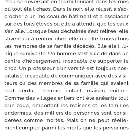
l’eau se déver­sant en tour­billon­nant dans les rues
où tout était chaos. Dans le noir, elle réus­sit à s’ac­
cro­cher à un mor­ceau de bâti­ment et à esca­la­der
sur des toits éle­vés où elle a atten­du que les eaux
s’en aile. Lorsque l’eau déchaî­née s’est reti­rée, elle
s’a­ven­tu­ra à ren­trer chez elle où elle trou­va tous
les membres de sa famille décé­dés. Elle était l’u­
nique sur­vi­vante. Un homme s’est sui­ci­dé dans un
centre d’hé­ber­ge­ment, inca­pable de sup­por­ter le
choc. Un pro­fes­seur d’u­ni­ver­si­té est tou­jours hos­
pi­ta­li­sé, inca­pable de com­mu­ni­quer avec des visi­
teurs ou des membres de sa famille qui avaient
tout per­du : femme, enfant, mai­son, voi­ture.
Comme des vil­lages entiers ont été anéan­tis tout
d’un coup, empor­tant les mai­sons et les familles
endor­mies, des mil­liers de per­sonnes sont consi­
dé­rées comme mortes. Mais on ne peut réel­le­
ment comp­ter par­mi les morts que les per­sonnes