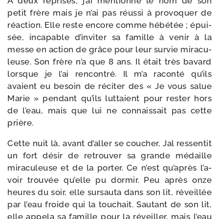
A deux reprises, j’ai men­tion­né le nom de son
petit frère mais je n’ai pas réus­si à pro­vo­quer de
réac­tion. Elle reste encore comme hébé­tée ; épui­
sée, inca­pable d’in­vi­ter sa famille à venir à la
messe en action de grâce pour leur sur­vie mira­cu­
leuse. Son frère n’a que 8 ans. Il était très bavard
lorsque je l’ai ren­con­tré. Il m’a racon­té qu’ils
avaient eu besoin de réci­ter des « Je vous salue
Marie » pen­dant qu’ils lut­taient pour res­ter hors
de l’eau, mais que lui ne connais­sait pas cette
prière.
Cette nuit là, avant d’al­ler se cou­cher, Jal res­sen­tit
un fort désir de retrou­ver sa grande médaille
mira­cu­leuse et de la por­ter. Ce n’est qu’a­près l’a­
voir trou­vée qu’elle pu dor­mir. Peu après onze
heures du soir, elle sur­sau­ta dans son lit, réveillée
par l’eau froide qui la tou­chait. Sautant de son lit,
elle appe­la sa famille pour la réveiller, mais l’eau