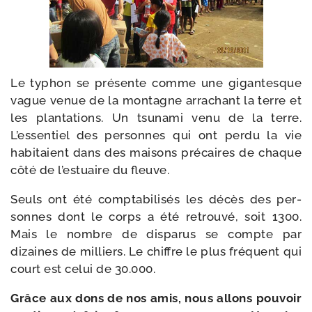
Le typhon se pré­sente comme une gigan­tesque
vague venue de la mon­tagne arra­chant la terre et
les plan­ta­tions. Un tsu­na­mi venu de la terre.
L’essentiel des per­sonnes qui ont per­du la vie
habi­taient dans des mai­sons pré­caires de chaque
côté de l’estuaire du fleuve.
Seuls ont été comp­ta­bi­li­sés les décès des per­
sonnes dont le corps a été retrou­vé, soit 1300.
Mais le nombre de dis­pa­rus se compte par
dizaines de mil­liers. Le chiffre le plus fré­quent qui
court est celui de 30.000.
Grâce aux dons de nos amis, nous allons pou­voir