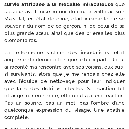
sur­vie attri­buée à la médaille mira­cu­leuse
que
sa sœur avait mise autour du cou la veille au soir.
Mais Jal, en état de choc, était inca­pable de se
sou­ve­nir du nom de ce gar­çon, ni de celui de sa
plus grande sœur, ain­si que des prières les plus
élémentaires.
Jal, elle-​même vic­time des inon­da­tions, était
angois­sée la der­nière fois que je lui ai par­lé. Je lui
ai racon­té ma ren­contre avec ses voi­sins, eux aus­
si sur­vi­vants, alors que je me ren­dais chez elle
avec l’é­quipe de net­toyage pour leur indi­quer
que faire des détri­tus infec­tés. Sa réac­tion fut
étrange, car en réa­li­té, elle n’eut aucune réac­tion.
Pas un sou­rire, pas un mot, pas l’ombre d’une
quel­conque expres­sion du visage. Une apa­thie
complète.