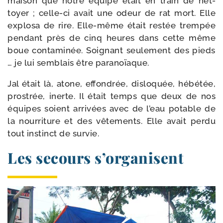
mai­son que notre équipe était en train de net­
toyer ; celle-​ci avait une odeur de rat mort. Elle
explo­sa de rire. Elle-​même était res­tée trem­pée
pen­dant près de cinq heures dans cette même
boue conta­mi­née. Soignant seule­ment des pieds
… je lui sem­blais être paranoïaque.
Jal était là, atone, effon­drée, dis­lo­quée, hébé­tée,
pros­trée, inerte. Il était temps que deux de nos
équipes soient arri­vées avec de l’eau potable de
la nour­ri­ture et des vête­ments. Elle avait per­du
tout ins­tinct de survie.
Les secours s’organisent