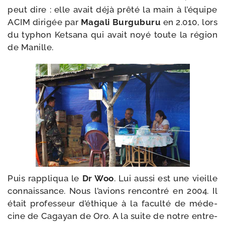
peut dire : elle avait déjà prê­té la main à l’équipe
ACIM diri­gée par
Magali Burguburu
en 2.010, lors
du typhon Ketsana qui avait noyé toute la région
de Manille.
Puis rap­pli­qua le
Dr Woo
. Lui aus­si est une vieille
connais­sance. Nous l’avions ren­con­tré en 2004. Il
était pro­fes­seur d’éthique à la facul­té de méde­
cine de Cagayan de Oro. A la suite de notre entre­