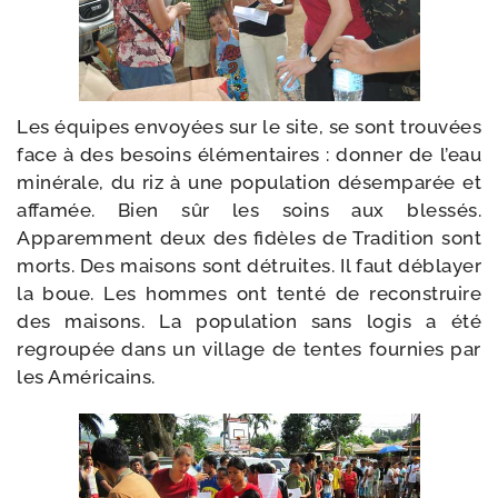
Les équipes envoyées sur le site, se sont trou­vées
face à des besoins élé­men­taires : don­ner de l’eau
miné­rale, du riz à une popu­la­tion désem­pa­rée et
affa­mée. Bien sûr les soins aux bles­sés.
Apparemment deux des fidèles de Tradition sont
morts. Des mai­sons sont détruites. Il faut déblayer
la boue. Les hommes ont ten­té de recons­truire
des mai­sons. La popu­la­tion sans logis a été
regrou­pée dans un vil­lage de tentes four­nies par
les Américains.