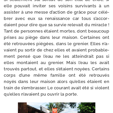
elle pou­vait invi­ter ses voi­sins sur­vi­vants à un
assis­ter à une messe d’ac­tion de grâce pour célé­
brer avec eux sa renais­sance car tous s’ac­cor­
daient pour dire que sa sur­vie rele­vait du miracle !
Tant de per­sonnes étaient mortes, dont beau­coup
prises au piège dans leur mai­son. Certaines ont
été retrou­vées pié­gées, dans le gre­nier. Elles n’a­
vaient pu sor­tir de chez elles et avaient pro­ba­ble­
ment pen­sé que l’eau ne les attein­drait pas si
elles mon­taient au gre­nier. Mais l’eau les avait
trou­vés par­tout, et elles s’é­taient noyées. Certains
corps d’une même famille ont été retrou­vés
noyés dans leur mai­son alors qu’elles étaient en
train de s’embrasser. Le cou­rant avait été si violent
qu’elles n’a­vaient pu ouvrir la porte.