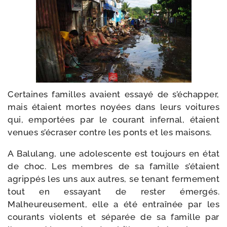
Certaines familles avaient essayé de s’é­chap­per,
mais étaient mortes noyées dans leurs voi­tures
qui, empor­tées par le cou­rant infer­nal, étaient
venues s’é­cra­ser contre les ponts et les maisons.
A Balulang, une ado­les­cente est tou­jours en état
de choc. Les membres de sa famille s’é­taient
agrip­pés les uns aux autres, se tenant fer­me­ment
tout en essayant de res­ter émer­gés.
Malheureusement, elle a été entraî­née par les
cou­rants vio­lents et sépa­rée de sa famille par