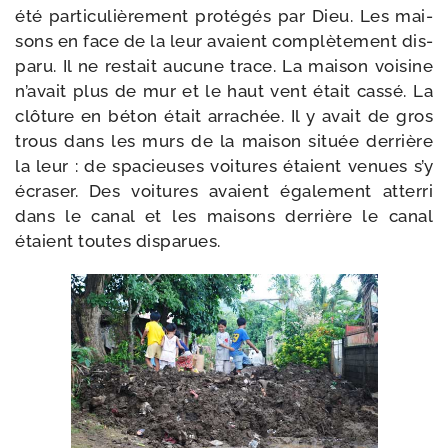
été par­ti­cu­liè­re­ment pro­té­gés par Dieu. Les mai­
sons en face de la leur avaient com­plè­te­ment dis­
pa­ru. Il ne res­tait aucune trace. La mai­son voi­sine
n’a­vait plus de mur et le haut vent était cas­sé. La
clô­ture en béton était arra­chée. Il y avait de gros
trous dans les murs de la mai­son située der­rière
la leur : de spa­cieuses voi­tures étaient venues s’y
écra­ser. Des voi­tures avaient éga­le­ment atter­ri
dans le canal et les mai­sons der­rière le canal
étaient toutes disparues.