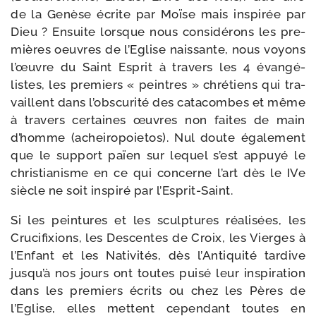
de la Genèse écrite par Moïse mais ins­pi­rée par
Dieu ? Ensuite lorsque nous consi­dé­rons les pre­
mières oeuvres de l’Eglise nais­sante, nous voyons
l’œuvre du Saint Esprit à tra­vers les 4 évan­gé­
listes, les pre­miers « peintres » chré­tiens qui tra­
vaillent dans l’obscurité des cata­combes et même
à tra­vers cer­taines œuvres non faites de main
d’homme (achei­ro­poie­tos). Nul doute éga­le­ment
que le sup­port païen sur lequel s’est appuyé le
chris­tia­nisme en ce qui concerne l’art dès le IVe
siècle ne soit ins­pi­ré par l’Esprit-Saint.
Si les pein­tures et les sculp­tures réa­li­sées, les
Crucifixions, les Descentes de Croix, les Vierges à
l’Enfant et les Nativités, dès l’Antiquité tar­dive
jusqu’à nos jours ont toutes pui­sé leur ins­pi­ra­tion
dans les pre­miers écrits ou chez les Pères de
l’Eglise, elles mettent cepen­dant toutes en