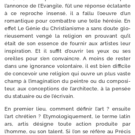
l’annonce de l’Evangile, fût une réponse écla­tante
à ce reproche insen­sé, il a fal­lu l’oeuvre d’un
roman­tique pour com­battre une telle héré­sie. En
effet Le Génie du Christianisme a sans doute glo­
rieu­se­ment ven­gé la reli­gion en prou­vant qu’il
était de son essence de four­nir aux artistes leur
ins­pi­ra­tion. Et il suf­fit d’ouvrir les yeux ou ses
oreilles pour s’en convaincre. A moins de res­ter
dans une igno­rance volon­taire, il est bien dif­fi­cile
de conce­voir une reli­gion qui ouvre un plus vaste
champ à l’imagination du peintre ou du com­po­si­
teur, aux concep­tions de l’architecte, à la pen­sée
du sta­tuaire ou de l’écrivain.
En pre­mier lieu, com­ment défi­nir l’art ? ensuite
l’art chré­tien ? Etymologiquement, le terme latin
ars, artis désigne toute action pro­duite par
l’homme, ou son talent. Si l’on se réfère au Précis