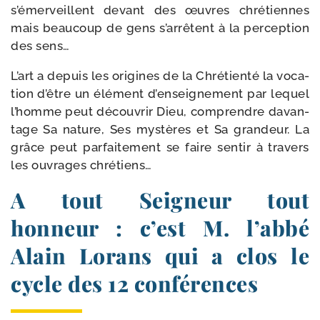
s’émerveillent devant des œuvres chré­tiennes
mais beau­coup de gens s’arrêtent à la per­cep­tion
des sens…
L’art a depuis les ori­gines de la Chrétienté la voca­
tion d’être un élé­ment d’enseignement par lequel
l’homme peut décou­vrir Dieu, com­prendre davan­
tage Sa nature, Ses mys­tères et Sa gran­deur. La
grâce peut par­fai­te­ment se faire sen­tir à tra­vers
les ouvrages chrétiens…
A tout Seigneur tout
honneur : c’est M. l’abbé
Alain Lorans qui a clos le
cycle des 12 conférences