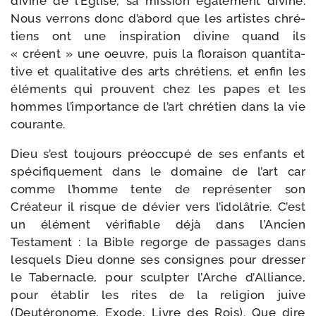
divine de l’Eglise, sa mis­sion éga­le­ment divine.
Nous ver­rons donc d’abord que les artistes chré­
tiens ont une ins­pi­ra­tion divine quand ils
« créent » une oeuvre, puis la flo­rai­son quan­ti­ta­
tive et qua­li­ta­tive des arts chré­tiens, et enfin les
élé­ments qui prouvent chez les papes et les
hommes l’importance de l’art chré­tien dans la vie
courante.
Dieu s’est tou­jours pré­oc­cu­pé de ses enfants et
spé­ci­fi­que­ment dans le domaine de l’art car
comme l’homme tente de repré­sen­ter son
Créateur il risque de dévier vers l’idolâtrie. C’est
un élé­ment véri­fiable déjà dans l’Ancien
Testament : la Bible regorge de pas­sages dans
les­quels Dieu donne ses consignes pour dres­ser
le Tabernacle, pour sculp­ter l’Arche d’Alliance,
pour éta­blir les rites de la reli­gion juive
(Deutéronome, Exode, Livre des Rois). Que dire