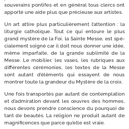
sou­ve­rains pon­tifes et en géné­ral tous clercs ont
appor­té une aide plus que pré­cieuse aux artistes.
Un art attire plus par­ti­cu­liè­re­ment l’attention : la
litur­gie catho­lique. Tout ce qui entoure le plus
grand mys­tère de la Foi, la Sainte Messe, est spé­
cia­le­ment soi­gné car il doit nous don­ner une idée,
même impar­faite, de la grande subli­mi­té de la
Messe. Le mobi­lier, les vases, les rubriques aux
dif­fé­rentes céré­mo­nies, les textes de la Messe
sont autant d’éléments qui essayent de nous
mon­trer toute la gran­deur du Mystère de la croix.
Une fois trans­por­tés par autant de contem­pla­tion
et d’admiration devant les œuvres des hommes,
nous devons prendre conscience du pour­quoi de
tant de beau­tés. La reli­gion ne pro­duit autant de
magni­fi­cences que parce qu’elle est vraie.