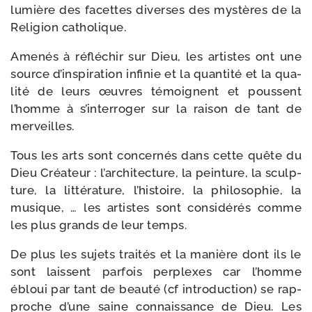
lumière des facettes diverses des mys­tères de la
Religion catholique.
Amenés à réflé­chir sur Dieu, les artistes ont une
source d’inspiration infi­nie et la quan­ti­té et la qua­
li­té de leurs œuvres témoignent et poussent
l’homme à s’interroger sur la rai­son de tant de
merveilles.
Tous les arts sont concer­nés dans cette quête du
Dieu Créateur : l’architecture, la pein­ture, la sculp­
ture, la lit­té­ra­ture, l’histoire, la phi­lo­so­phie, la
musique, … les artistes sont consi­dé­rés comme
les plus grands de leur temps.
De plus les sujets trai­tés et la manière dont ils le
sont laissent par­fois per­plexes car l’homme
ébloui par tant de beau­té (cf intro­duc­tion) se rap­
proche d’une saine connais­sance de Dieu. Les