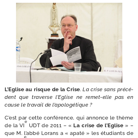
L’Eglise au risque de la Crise
. La crise sans pré­cé­
dent que tra­verse l’Eglise ne remet-​elle pas en
cause le tra­vail de l’apologétique ?
C’est par cette confé­rence, qui annonce le thème
e
de la VI
UDT de 2011 – «
La crise de l’Eglise
» –
que M. l’ab­bé Lorans a « apa­té » les étu­diants de
e