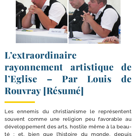
L’extraordinaire
rayonnement artistique de
l’Eglise – Par Louis de
Rouvray [Résumé]
Les enne­mis du chris­tia­nisme le repré­sentent
sou­vent comme une reli­gion peu favo­rable au
déve­lop­pe­ment des arts, hos­tile même à la beau­
té ; et, bien que l’histoire du monde, depuis