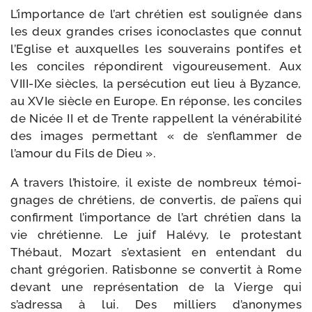
L’importance de l’art chré­tien est sou­li­gnée dans
les deux grandes crises ico­no­clastes que connut
l’Eglise et aux­quelles les sou­ve­rains pon­tifes et
les conciles répon­dirent vigou­reu­se­ment. Aux
VIII-​IXe siècles, la per­sé­cu­tion eut lieu à Byzance,
au XVIe siècle en Europe. En réponse, les conciles
de Nicée II et de Trente rap­pellent la véné­ra­bi­li­té
des images per­met­tant « de s’enflammer de
l’amour du Fils de Dieu ».
A tra­vers l’histoire, il existe de nom­breux témoi­
gnages de chré­tiens, de conver­tis, de païens qui
confirment l’importance de l’art chré­tien dans la
vie chré­tienne. Le juif Halévy, le pro­tes­tant
Thébaut, Mozart s’extasient en enten­dant du
chant gré­go­rien. Ratisbonne se conver­tit à Rome
devant une repré­sen­ta­tion de la Vierge qui
s’adressa à lui. Des mil­liers d’anonymes