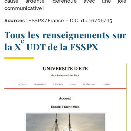
cause ardente, défen­due avec une joie
communicative !
Sources
: FSSPX/​France –
DICI
du 16/​06/​15
Tous les renseignements sur
e
la X
UDT de la FSSPX