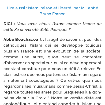
Lire aus­si : Islam, rai­son et liber­té, par M. l’ab­bé
Bruno France
DICI :
Vous avez choi­si l’islam comme thème de
cette Xe uni­ver­si­té d’été. Pourquoi ?
Abbé Bouchacourt :
Il s’agit de savoir si, pour des
catho­liques, l’islam qui se déve­loppe tou­jours
plus en France est une évo­lu­tion de la socié­té,
comme une autre, qu’on peut se conten­ter
d’observer en spec­ta­teur, ou si ce déve­lop­pe­ment
constant consti­tue pour nous un défi à rele­ver. En
clair, est-​ce que nous por­tons sur l’islam un regard
sim­ple­ment socio­lo­gique ? Ou est-​ce que nous
regar­dons les musul­mans comme Jésus-​Christ a
regar­dé toutes les âmes pour les­quelles il a don­
né sa vie sur la Croix ? Notre uni­ver­si­té d’été est
apo­lo­gé­tique : elle entend appor­ter à l’islam une