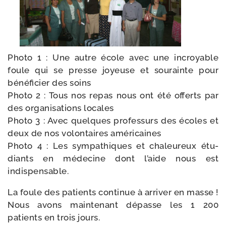
Photo 1 : Une autre école avec une incroyable
foule qui se presse joyeuse et sou­rainte pour
béné­fi­cier des soins
Photo 2 : Tous nos repas nous ont été offerts par
des orga­ni­sa­tions locales
Photo 3 : Avec quelques pro­fes­surs des écoles et
deux de nos volon­taires américaines
Photo 4 : Les sym­pa­thiques et cha­leu­reux étu­
diants en méde­cine dont l’aide nous est
indispensable.
La foule des patients conti­nue à arri­ver en masse !
Nous avons main­te­nant dépasse les 1 200
patients en trois jours.