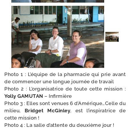
Photo 1 : L’équipe de la phar­ma­cie qui prie avant
de com­men­cer une longue jour­née de travail
Photo 2 : L’organisatrice de toute cette mis­sion :
Yolly GAMUTAN
– Infirmière
Photo 3 : Elles sont venues 6 d’Amérique…Celle du
milieu,
Bridget McGinley
, est l’ins­pi­ra­trice de
cette mission !
Photo 4 : La salle d’at­tente du deuxième jour !