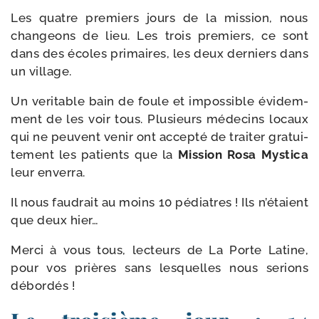
Les quatre pre­miers jours de la mis­sion, nous
chan­geons de lieu. Les trois pre­miers, ce sont
dans des écoles pri­maires, les deux der­niers dans
un village.
Un veri­table bain de foule et impos­sible évi­dem­
ment de les voir tous. Plusieurs méde­cins locaux
qui ne peuvent venir ont accep­té de trai­ter gra­tui­
te­ment les patients que la
Mission Rosa Mystica
leur enverra.
Il nous fau­drait au moins 10 pédiatres ! Ils n’é­taient
que deux hier…
Merci à vous tous, lec­teurs de La Porte Latine,
pour vos prières sans les­quelles nous serions
débordés !