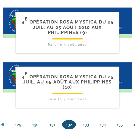
E
4
OPÉRATION ROSA MYSTICA DU 25
JUIL. AU 05 AOÛT 2010 AUX
PHILIPPINES (9)
Paru le
5 août 2010
E
4
OPÉRATION ROSA MYSTICA DU 25
JUIL. AU 05 AOÛT AUX PHILIPPINES
(10)
Paru le
4 août 2010
28
129
130
131
132
133
134
135