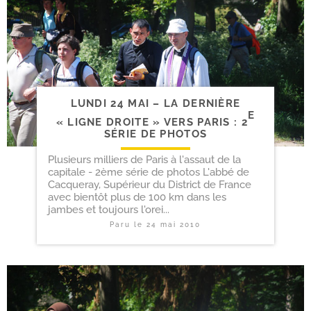
LUNDI 24 MAI – LA DERNIÈRE
E
« LIGNE DROITE » VERS PARIS : 2
SÉRIE DE PHOTOS
Plusieurs milliers de Paris à l'assaut de la
capitale - 2ème série de photos L'abbé de
Cacqueray, Supérieur du District de France
avec bientôt plus de 100 km dans les
jambes et toujours l'orei...
Paru le
24 mai 2010