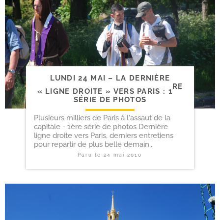
LUNDI 24 MAI – LA DERNIÈRE
RE
« LIGNE DROITE » VERS PARIS : 1
SÉRIE DE PHOTOS
Plusieurs milliers de Paris à l'assaut de la
capitale - 1ère série de photos Dernière
ligne droite vers Paris, derniers entretiens
pour repartir de plus belle demain...
Paru le
24 mai 2010