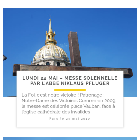
LUNDI 24 MAI – MESSE SOLENNELLE
PAR L’ABBÉ NIKLAUS PFLUGER
La Foi, c'est notre victoire ! Patronage :
Notre-Dame des Victoires Comme en 2009,
la messe est célébrée place Vauban, face à
l'église cathédrale des Invalides
Paru le
24 mai 2010