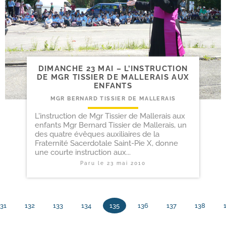
DIMANCHE 23 MAI – L’INSTRUCTION
DE MGR TISSIER DE MALLERAIS AUX
ENFANTS
MGR BERNARD TISSIER DE MALLERAIS
L'instruction de Mgr Tissier de Mallerais aux
enfants Mgr Bernard Tissier de Mallerais, un
des quatre évêques auxiliaires de la
Fraternité Sacerdotale Saint-Pie X, donne
une courte instruction aux...
Paru le
23 mai 2010
131
132
133
134
135
136
137
138