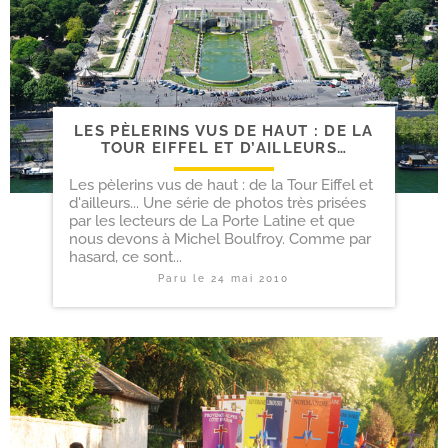
LES PÈLERINS VUS DE HAUT : DE LA
TOUR EIFFEL ET D’AILLEURS…
Les pèlerins vus de haut : de la Tour Eiffel et
d'ailleurs... Une série de photos très prisées
par les lecteurs de La Porte Latine et que
nous devons à Michel Boulfroy. Comme par
hasard, ce sont...
Paru le
24 mai 2010