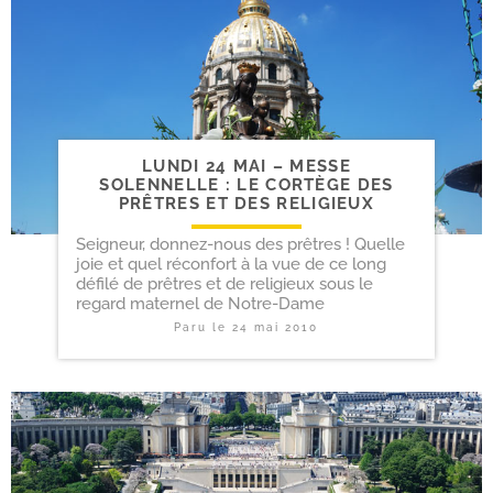
LUNDI 24 MAI – MESSE
SOLENNELLE : LE CORTÈGE DES
PRÊTRES ET DES RELIGIEUX
Seigneur, donnez-nous des prêtres ! Quelle
joie et quel réconfort à la vue de ce long
défilé de prêtres et de religieux sous le
regard maternel de Notre-Dame
Paru le
24 mai 2010