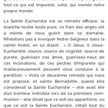
tout ce qui est impu­re­té, voi­là, qui inonde notre
propre monde.
La Sainte Eucharistie est ce remède effi­cace, la
blanche hos­tie toute pure, ce Pain des anges est
à même de nous gué­rir dans ce domaine.
N’hésitons pas à invo­quer Notre-​Seigneur dans la
sainte hos­tie, en lui disant : « O Jésus, ô Jésus-​
Eucharistie, source, source de vir­gi­ni­té, source de
pure­té, gué­ris­sez nos âmes, guérissez-​nous de
ces incli­na­tions, de ces péchés d’im­pu­re­té qui
mal­heu­reu­se­ment peuvent nous conduire à la
per­di­tion. » Voilà ce deuxième remède qui nous
est pro­po­sé, et sainte Bernadette, quand elle
consi­dé­rait la Sainte Eucharistie – elle avait été
d’un bon­heur indi­cible lors de sa pre­mière com­
mu­nion – elle disait que ce soit les appa­ri­tions, ou
que ce soit la Sainte Eucharistie, c’é­tait tout du