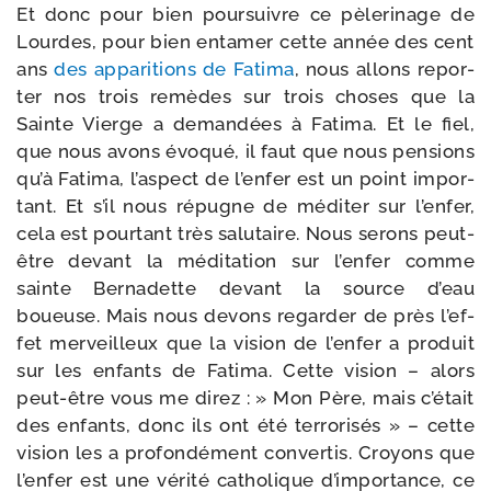
Et donc pour bien pour­suivre ce pèle­ri­nage de
Lourdes, pour bien enta­mer cette année des cent
ans
des appa­ri­tions de Fatima
, nous allons repor­
ter nos trois remèdes sur trois choses que la
Sainte Vierge a deman­dées à Fatima. Et le fiel,
que nous avons évo­qué, il faut que nous pen­sions
qu’à Fatima, l’as­pect de l’en­fer est un point impor­
tant. Et s’il nous répugne de médi­ter sur l’en­fer,
cela est pour­tant très salu­taire. Nous serons peut-​
être devant la médi­ta­tion sur l’en­fer comme
sainte Bernadette devant la source d’eau
boueuse. Mais nous devons regar­der de près l’ef­
fet mer­veilleux que la vision de l’en­fer a pro­duit
sur les enfants de Fatima. Cette vision – alors
peut-​être vous me direz : » Mon Père, mais c’é­tait
des enfants, donc ils ont été ter­ro­ri­sés » – cette
vision les a pro­fon­dé­ment conver­tis. Croyons que
l’en­fer est une véri­té catho­lique d’im­por­tance, ce