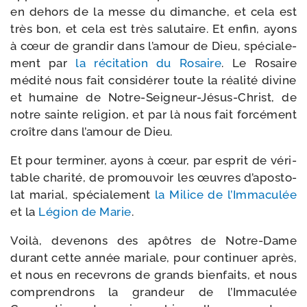
en dehors de la messe du dimanche, et cela est
très bon, et cela est très salu­taire. Et enfin, ayons
à cœur de gran­dir dans l’a­mour de Dieu, spé­cia­le­
ment par
la réci­ta­tion du Rosaire
. Le Rosaire
médi­té nous fait consi­dé­rer toute la réa­li­té divine
et humaine de Notre-​Seigneur-​Jésus-​Christ, de
notre sainte reli­gion, et par là nous fait for­cé­ment
croître dans l’a­mour de Dieu.
Et pour ter­mi­ner, ayons à cœur, par esprit de véri­
table cha­ri­té, de pro­mou­voir les œuvres d’a­pos­to­
lat marial, spé­cia­le­ment
la Milice de l’Immaculée
et la
Légion de Marie
.
Voilà, deve­nons des apôtres de Notre-​Dame
durant cette année mariale, pour conti­nuer après,
et nous en rece­vrons de grands bien­faits, et nous
com­pren­drons la gran­deur de l’Immaculée