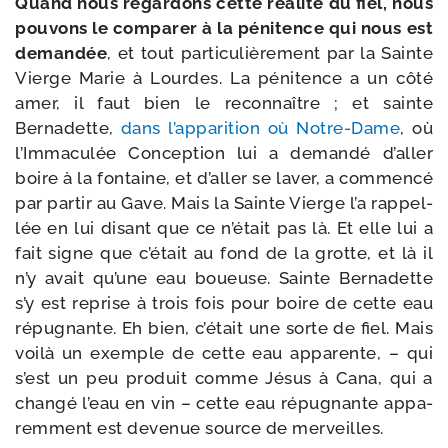
Quand nous regar­dons cette réa­li­té du fiel, nous
pou­vons le com­pa­rer à la péni­tence qui nous est
deman­dée
, et tout par­ti­cu­liè­re­ment par la Sainte
Vierge Marie à Lourdes. La péni­tence a un côté
amer, il faut bien le recon­naître ; et sainte
Bernadette,
dans l’ap­pa­ri­tion où Notre-​Dame
, où
l’Immaculée Conception lui a deman­dé d’al­ler
boire à la fon­taine, et d’al­ler se laver, a com­men­cé
par par­tir au Gave. Mais la Sainte Vierge l’a rap­pel­
lée en lui disant que ce n’é­tait pas là. Et elle lui a
fait signe que c’é­tait au fond de la grotte, et là il
n’y avait qu’une eau boueuse. Sainte Bernadette
s’y est reprise à trois fois pour boire de cette eau
répu­gnante. Eh bien, c’é­tait une sorte de fiel. Mais
voi­là un exemple de cette eau appa­rente, – qui
s’est un peu pro­duit comme Jésus à Cana, qui a
chan­gé l’eau en vin – cette eau répu­gnante appa­
rem­ment est deve­nue source de merveilles.