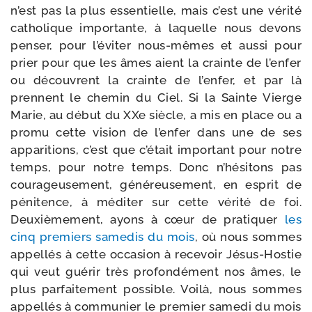
n’est pas la plus essen­tielle, mais c’est une véri­té
catho­lique impor­tante, à laquelle nous devons
pen­ser, pour l’é­vi­ter nous-​mêmes et aus­si pour
prier pour que les âmes aient la crainte de l’en­fer
ou découvrent la crainte de l’en­fer, et par là
prennent le che­min du Ciel. Si la Sainte Vierge
Marie, au début du XXe siècle, a mis en place ou a
pro­mu cette vision de l’en­fer dans une de ses
appa­ri­tions, c’est que c’é­tait impor­tant pour notre
temps, pour notre temps. Donc n’hé­si­tons pas
cou­ra­geu­se­ment, géné­reu­se­ment, en esprit de
péni­tence, à médi­ter sur cette véri­té de foi.
Deuxièmement, ayons à cœur de pra­ti­quer
les
cinq pre­miers same­dis du mois
, où nous sommes
appel­lés à cette occa­sion à rece­voir Jésus-​Hostie
qui veut gué­rir très pro­fon­dé­ment nos âmes, le
plus par­fai­te­ment pos­sible. Voilà, nous sommes
appel­lés à com­mu­nier le pre­mier same­di du mois