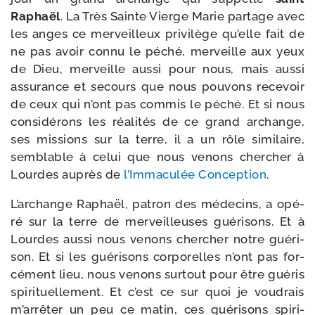
Raphaël
. La Très Sainte Vierge Marie par­tage avec
les anges ce mer­veilleux pri­vi­lège qu’elle fait de
ne pas avoir connu le péché, mer­veille aux yeux
de Dieu, mer­veille aus­si pour nous, mais aus­si
assu­rance et secours que nous pou­vons rece­voir
de ceux qui n’ont pas com­mis le péché. Et si nous
consi­dé­rons les réa­li­tés de ce grand archange,
ses mis­sions sur la terre, il a un rôle simi­laire,
sem­blable à celui que nous venons cher­cher à
Lourdes auprès de
l’Immaculée Conception
.
L’archange Raphaël, patron des méde­cins, a opé­
ré sur la terre de mer­veilleuses gué­ri­sons. Et à
Lourdes aus­si nous venons cher­cher notre gué­ri­
son. Et si les gué­ri­sons cor­po­relles n’ont pas for­
cé­ment lieu, nous venons sur­tout pour être gué­ris
spi­ri­tuel­le­ment. Et c’est ce sur quoi je vou­drais
m’ar­rê­ter un peu ce matin, ces gué­ri­sons spi­ri­