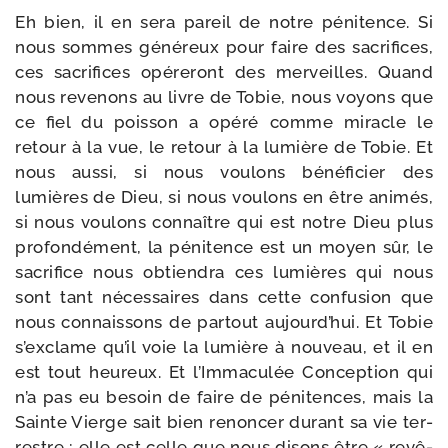
Eh bien, il en sera pareil de notre péni­tence. Si
nous sommes géné­reux pour faire des sacri­fices,
ces sacri­fices opé­re­ront des mer­veilles. Quand
nous reve­nons au livre de Tobie, nous voyons que
ce fiel du pois­son a opé­ré comme miracle le
retour à la vue, le retour à la lumière de Tobie. Et
nous aus­si, si nous vou­lons béné­fi­cier des
lumières de Dieu, si nous vou­lons en être ani­més,
si nous vou­lons connaître qui est notre Dieu plus
pro­fon­dé­ment, la péni­tence est un moyen sûr, le
sacri­fice nous obtien­dra ces lumières qui nous
sont tant néces­saires dans cette confu­sion que
nous connais­sons de par­tout aujourd’­hui. Et Tobie
s’ex­clame qu’il voie la lumière à nou­veau, et il en
est tout heu­reux. Et l’Immaculée Conception qui
n’a pas eu besoin de faire de péni­tences, mais la
Sainte Vierge sait bien renon­cer durant sa vie ter­
restre ; elle est celle que nous disons être « revê­