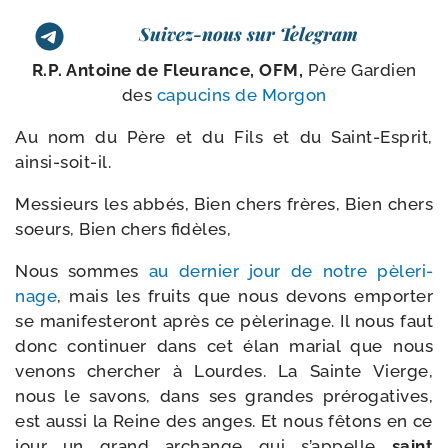
Suivez-nous sur Telegram
R.P. Antoine de Fleurance, OFM,
Père Gardien
des
capu­cins de Morgon
Au nom du Père et du Fils et du Saint-​Esprit,
ainsi-soit-il.
Messieurs les abbés, Bien chers frères, Bien chers
soeurs, Bien chers fidèles,
Nous sommes
au der­nier jour de notre pèle­ri­
nage
, mais les fruits que nous devons empor­ter
se mani­fes­te­ront après ce pèle­ri­nage. Il nous faut
donc conti­nuer dans cet élan marial que nous
venons cher­cher à Lourdes. La Sainte Vierge,
nous le savons, dans ses grandes pré­ro­ga­tives,
est aus­si la Reine des anges. Et nous fêtons en ce
jour un grand archange qui s’ap­pelle
saint