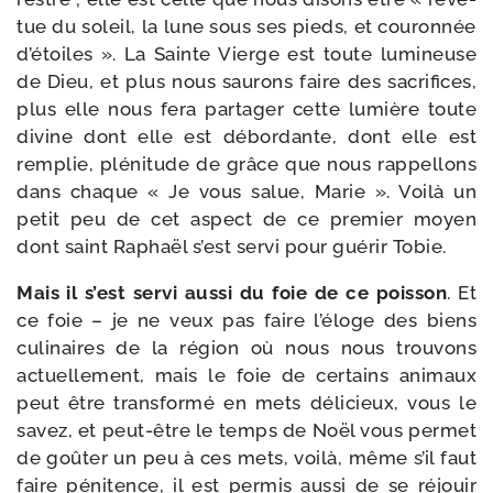
tue du soleil, la lune sous ses pieds, et cou­ron­née
d’é­toiles ». La Sainte Vierge est toute lumi­neuse
de Dieu, et plus nous sau­rons faire des sacri­fices,
plus elle nous fera par­ta­ger cette lumière toute
divine dont elle est débor­dante, dont elle est
rem­plie, plé­ni­tude de grâce que nous rap­pel­lons
dans chaque « Je vous salue, Marie ». Voilà un
petit peu de cet aspect de ce pre­mier moyen
dont saint Raphaël s’est ser­vi pour gué­rir Tobie.
Mais il s’est ser­vi aus­si du foie de ce pois­son
. Et
ce foie – je ne veux pas faire l’é­loge des biens
culi­naires de la région où nous nous trou­vons
actuel­le­ment, mais le foie de cer­tains ani­maux
peut être trans­for­mé en mets déli­cieux, vous le
savez, et peut-​être le temps de Noël vous per­met
de goû­ter un peu à ces mets, voi­là, même s’il faut
faire péni­tence, il est per­mis aus­si de se réjouir