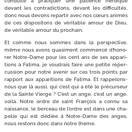
conduite à pra­ti­quer une patience héroïque
devant les contra­dic­tions, devant les dif­fi­cul­tés,
donc nous devons repar­tir avec nos cœurs ani­més
de ces dis­po­si­tons de véri­table amour de Dieu,
de véri­table amour du prochain.
Et comme nous sommes dans la pers­pec­tive,
même nous avons qua­si­ment com­men­cé d’ho­no­
rer Notre-​Dame pour les cent ans de ses appa­ri­
tions à Fatima, je vou­drais faire une petite réper­
cus­sion pour notre ave­nir sur ces trois points par
rap­port aux appa­ri­tions de Fatima. Et rappelons-​
nous que là aus­si, qui c’est qui a été le pré­cur­seur
de la Sainte Vierge ? C’est un ange, c’est un ange,
voi­là. Notre ordre de saint François a connu sa
nais­sance, le ber­ceau de l’ordre est dans une cha­
pelle qui est dédiée à Notre-​Dame des anges,
nous res­tons donc dans notre thème.