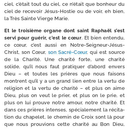
ciel, c’é­tait tout du ciel, ce n’é­tait que bon­heur du
ciel de rece­voir Jésus-​Hostie ou de voir, eh bien,
la Très Sainte Vierge Marie.
Et le troi­sième organe dont saint Raphaël s’est
ser­vi pour gué­rir, c’est le cœur
. Et bien enten­du,
ce cœur, c’est aus­si en Notre-​Seigneur-​Jésus-​
Christ, son Cœur,
son Sacré-​Cœur
, qui est source
de la Charité. Une cha­ri­té forte, une cha­ri­té
solide, qu’il nous faut pra­ti­quer d’a­bord envers
Dieu – et toutes les prières que nous fai­sons
montrent qu’il y a un grand lien entre la ver­tu de
reli­gion et la ver­tu de cha­ri­té – et plus on aime
Dieu, plus on veut le prier, et plus on le prie, et
plus on lui prouve notre amour, notre cha­ri­té. Et
dans ces prières intenses, spé­cia­le­ment la réci­ta­
tion du cha­pe­let, le che­min de Croix sont là pour
que nous prou­vions cette cha­ri­té au Bon Dieu,