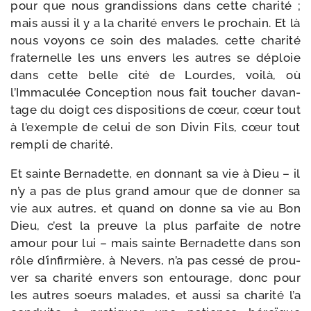
pour que nous gran­dis­sions dans cette cha­ri­té ;
mais aus­si il y a la cha­ri­té envers le pro­chain. Et là
nous voyons ce soin des malades, cette cha­ri­té
fra­ter­nelle les uns envers les autres se déploie
dans cette belle cité de Lourdes, voi­là, où
l’Immaculée Conception nous fait tou­cher davan­
tage du doigt ces dis­po­si­tions de cœur, cœur tout
à l’exemple de celui de son Divin Fils, cœur tout
rem­pli de charité.
Et sainte Bernadette, en don­nant sa vie à Dieu – il
n’y a pas de plus grand amour que de don­ner sa
vie aux autres, et quand on donne sa vie au Bon
Dieu, c’est la preuve la plus par­faite de notre
amour pour lui – mais sainte Bernadette dans son
rôle d’in­fir­mière, à Nevers, n’a pas ces­sé de prou­
ver sa cha­ri­té envers son entou­rage, donc pour
les autres soeurs malades, et aus­si sa cha­ri­té l’a