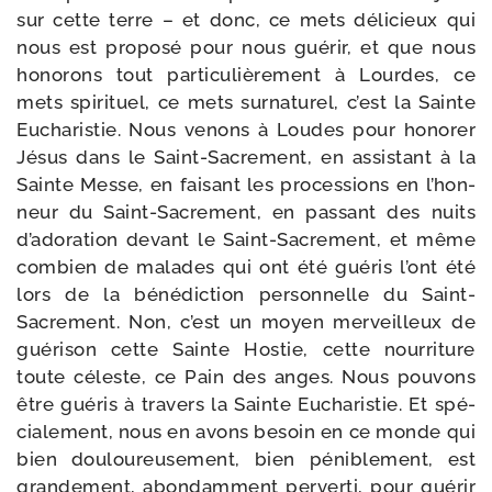
sur cette terre – et donc, ce mets déli­cieux qui
nous est pro­po­sé pour nous gué­rir, et que nous
hono­rons tout par­ti­cu­liè­re­ment à Lourdes, ce
mets spi­ri­tuel, ce mets sur­na­tu­rel, c’est la Sainte
Eucharistie. Nous venons à Loudes pour hono­rer
Jésus dans le Saint-​Sacrement, en assis­tant à la
Sainte Messe, en fai­sant les pro­ces­sions en l’hon­
neur du Saint-​Sacrement, en pas­sant des nuits
d’a­do­ra­tion devant le Saint-​Sacrement, et même
com­bien de malades qui ont été gué­ris l’ont été
lors de la béné­dic­tion per­son­nelle du Saint-​
Sacrement. Non, c’est un moyen mer­veilleux de
gué­ri­son cette Sainte Hostie, cette nour­ri­ture
toute céleste, ce Pain des anges. Nous pou­vons
être gué­ris à tra­vers la Sainte Eucharistie. Et spé­
cia­le­ment, nous en avons besoin en ce monde qui
bien dou­lou­reu­se­ment, bien péni­ble­ment, est
gran­de­ment, abon­dam­ment per­ver­ti, pour gué­rir