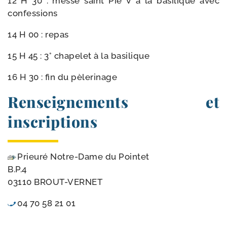
12 H 30 : messe saint Pie V à la basi­lique avec
confessions
14 H 00 : repas
15 H 45 : 3° cha­pe­let à la basilique
16 H 30 : fin du pèlerinage
Renseignements et
inscriptions
Prieuré Notre-​Dame du Pointet
B.P.4
03110 BROUT-VERNET
04 70 58 21 01