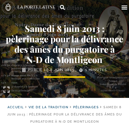
Samedi 8 juin 2013 :
pèlerinage pour la délivrance
des âmes du purgatoire à
N‑D de Montligeon
PUBLIÉ LE
8 JUIN 2013
1 MINUTES
ACCUEIL
VIE DE LA TRADITION
PÈLERINAGES
SAMEDI 8
JUIN 2013 : PÈLERINAGE POUR LA DÉLIVRANCE DES ÂMES DU
PURGATOIRE À N-D DE MONTLIGEON