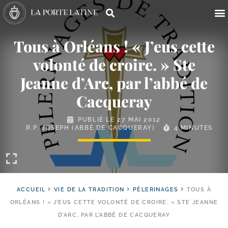
Tous à Orléans ! « J’eus cette
volonté de croire. » Ste
Jeanne d’Arc, par l’abbé de
Cacqueray
PUBLIÉ LE
27 MAI 2012
R.P. JOSEPH (ABBÉ DE CACQUERAY)
4 MINUTES
ACCUEIL
VIE DE LA TRADITION
PÈLERINAGES
TOUS À
ORLÉANS ! « J’EUS CETTE VOLONTÉ DE CROIRE. » STE JEANNE
D’ARC, PAR L’ABBÉ DE CACQUERAY