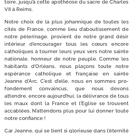
toire, jusqu’à cette apo­théose du sacre de Charles
VII à Reims.
Notre choix de la plus johan­nique de toutes les
cités de France, comme lieu d’aboutissement de
notre pèle­ri­nage, pro­vient de notre grand désir
inté­rieur d’encourager tous les cœurs encore
catho­liques à tour­ner leurs yeux vers notre sainte
natio­nale, hon­neur de notre peuple. Comme les
habi­tants d’Orléans, nous pla­çons toute notre
espé­rance catho­lique et fran­çaise en sainte
Jeanne d’Arc. C’est d’elle, nous en sommes pro­
fon­dé­ment convain­cus, que nous devons
attendre, encore aujourd’hui, la déli­vrance de tous
les maux dont la France et l’Eglise se trouvent
acca­blées. N’attendons plus pour lui don­ner toute
notre confiance !
Car Jeanne, qui se tient si glo­rieuse dans l’éternité