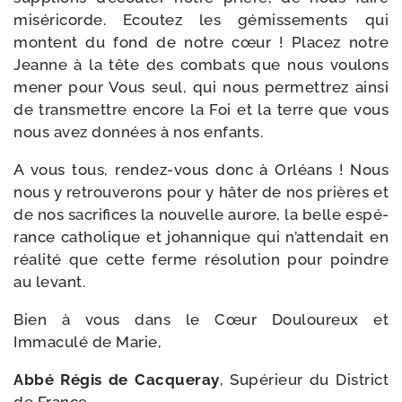
misé­ri­corde. Ecoutez les gémis­se­ments qui
montent du fond de notre cœur ! Placez notre
Jeanne à la tête des com­bats que nous vou­lons
mener pour Vous seul, qui nous per­met­trez ain­si
de trans­mettre encore la Foi et la terre que vous
nous avez don­nées à nos enfants.
A vous tous, rendez-​vous donc à Orléans ! Nous
nous y retrou­ve­rons pour y hâter de nos prières et
de nos sacri­fices la nou­velle aurore, la belle espé­
rance catho­lique et johan­nique qui n’attendait en
réa­li­té que cette ferme réso­lu­tion pour poindre
au levant.
Bien à vous dans le Cœur Douloureux et
Immaculé de Marie,
Abbé Régis de Cacqueray
, Supérieur du District