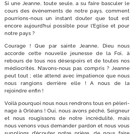
Si une Jeanne, toute seule, a su faire bas­cu­ler le
cours des évé­ne­ments de notre pays, com­ment
pourrions-​nous un ins­tant dou­ter que tout est
encore aujourd’hui pos­sible pour l’Eglise et pour
notre pays ?
Courage ! Que par sainte Jeanne, Dieu nous
accorde cette nou­velle jeu­nesse de la Foi, à
rebours de tous nos déses­poirs et de toutes nos
médio­cri­tés. N’avons-nous pas com­pris ? Jeanne
peut tout ; elle attend avec impa­tience que nous
nous ran­gions der­rière elle ! A nous de la
rejoindre enfin !
Voilà pour­quoi nous nous ren­drons tous en pèle­ri­
nage à Orléans ! Oui, nous avons péché, Seigneur
et nous rou­gis­sons de notre incré­du­li­té, mais
nous venons vous deman­der par­don et nous vous
sup­plions d’écouter notre prière, de nous faire