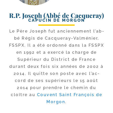
R.P. Joseph (Abbé de Cacqueray)
CAPUCIN DE MORGON
Le Père Joseph fut ancien­ne­ment l’ab­
bé Régis de Cacqueray-​Valménier,
FSSPX. Il a été ordon­né dans la FSSPX
en 1992 et a exer­cé la charge de
Supérieur du District de France
durant deux fois six années de 2002 à
2014. Il quitte son poste avec l’ac­
cord de ses supé­rieurs le 15 août
2014 pour prendre le che­min du
cloître au
Couvent Saint François de
Morgon
.