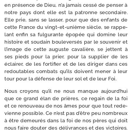
en pré­sence de Dieu, n’a jamais ces­sé de pen­ser à
notre pays dont elle est la patronne secon­daire.
Elle prie, sans se las­ser, pour que des enfants de
cette France du vingt-​et-​unième siècle, se rap­pe­
lant enfin sa ful­gu­rante épo­pée qui domine leur
his­toire et sou­dain bou­le­ver­sés par le sou­ve­nir et
l’image de cette auguste cava­lière, se jettent à
ses pieds pour la prier, pour la sup­plier de les
éclai­rer, de les for­ti­fier et de les diri­ger dans ces
redou­tables com­bats qu’ils doivent mener à leur
tour pour la défense de leur sol et de leur Foi.
Nous croyons qu’il ne nous manque aujourd’hui
que ce grand élan de prières, ce regain de la foi
et ce renou­veau de nos âmes pour que tout rede­
vienne pos­sible. Ce n’est pas d’être peu nom­breux
à être demeu­rés dans la foi de nos pères qui doit
nous faire dou­ter des déli­vrances et des vic­toires.