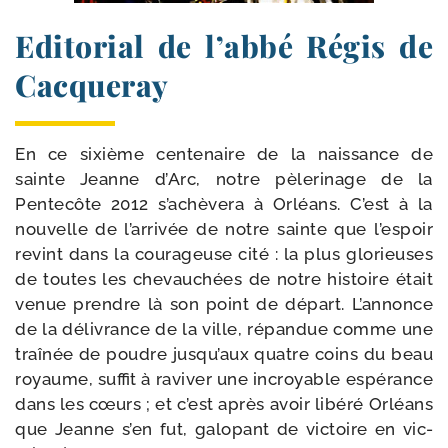
Editorial de l’abbé Régis de
Cacqueray
En ce sixième cen­te­naire de la nais­sance de
sainte Jeanne d’Arc, notre pèle­ri­nage de la
Pentecôte 2012 s’achèvera à Orléans. C’est à la
nou­velle de l’arrivée de notre sainte que l’espoir
revint dans la cou­ra­geuse cité : la plus glo­rieuses
de toutes les che­vau­chées de notre his­toire était
venue prendre là son point de départ. L’annonce
de la déli­vrance de la ville, répan­due comme une
traî­née de poudre jusqu’aux quatre coins du beau
royaume, suf­fit à ravi­ver une incroyable espé­rance
dans les cœurs ; et c’est après avoir libé­ré Orléans
que Jeanne s’en fut, galo­pant de vic­toire en vic­