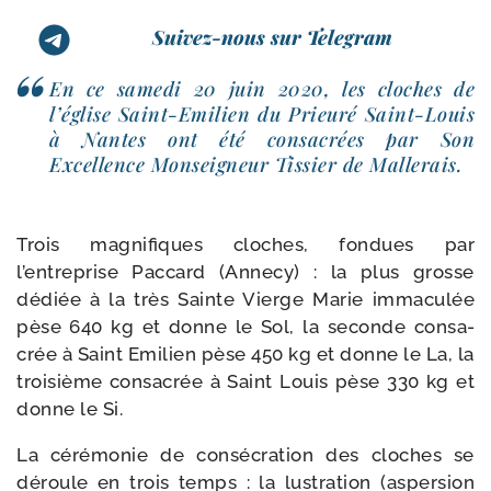
Suivez-nous sur Telegram
En ce same­di 20 juin 2020, les cloches de
l’église Saint-​Emilien du Prieuré Saint-​Louis
à Nantes ont été consa­crées par Son
Excellence Monseigneur Tissier de Mallerais.
Trois magni­fiques cloches, fon­dues par
l’entreprise Paccard (Annecy) : la plus grosse
dédiée à la très Sainte Vierge Marie imma­cu­lée
pèse 640 kg et donne le Sol, la seconde consa­
crée à Saint Emilien pèse 450 kg et donne le La, la
troi­sième consa­crée à Saint Louis pèse 330 kg et
donne le Si.
La céré­mo­nie de consé­cra­tion des cloches se
déroule en trois temps : la lus­tra­tion (asper­sion