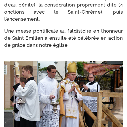
d’eau bénite), la consé­cra­tion pro­pre­ment dite (4
onc­tions avec le Saint-​Chrême), puis
l’encensement.
Une messe pon­ti­fi­cale au fal­dis­toire en l’honneur
de Saint Emilien a ensuite été célé­brée en action
de grâce dans notre église.