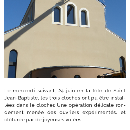
Le mer­cre­di sui­vant, 24 juin en la fête de Saint
Jean-​Baptiste, les trois cloches ont pu être ins­tal­
lées dans le clo­cher. Une opé­ra­tion déli­cate ron­
de­ment menée des ouvriers expé­ri­men­tés, et
clô­tu­rée par de joyeuses volées.