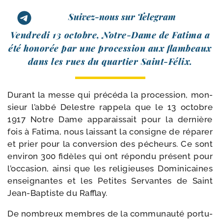
Suivez-nous sur Telegram
Vendredi 13 octobre, Notre-​Dame de Fatima a
été hono­rée par une pro­ces­sion aux flam­beaux
dans les rues du quar­tier Saint-Félix.
Durant la messe qui pré­cé­da la pro­ces­sion, mon­
sieur l’abbé Delestre rap­pe­la que le 13 octobre
1917 Notre Dame appa­rais­sait pour la der­nière
fois à Fatima, nous lais­sant la consigne de répa­rer
et prier pour la conver­sion des pécheurs. Ce sont
envi­ron 300 fidèles qui ont répon­du pré­sent pour
l’occasion, ain­si que les reli­gieuses Dominicaines
ensei­gnantes et les Petites Servantes de Saint
Jean-​Baptiste du Rafflay.
De nom­breux membres de la com­mu­nau­té por­tu­