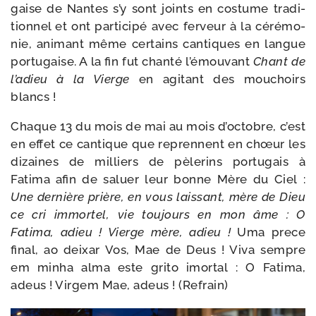
gaise de Nantes s’y sont joints en cos­tume tra­di­
tion­nel et ont par­ti­ci­pé avec fer­veur à la céré­mo­
nie, ani­mant même cer­tains can­tiques en langue
por­tu­gaise. A la fin fut chan­té l’é­mou­vant
Chant de
l’adieu à la Vierge
en agi­tant des mou­choirs
blancs !
Chaque 13 du mois de mai au mois d’octobre, c’est
en effet ce can­tique que reprennent en chœur les
dizaines de mil­liers de pèle­rins por­tu­gais à
Fatima afin de saluer leur bonne Mère du Ciel :
Une der­nière prière, en vous lais­sant, mère de Dieu
ce cri immor­tel, vie tou­jours en mon âme : O
Fatima, adieu ! Vierge mère, adieu !
Uma prece
final, ao deixar Vos, Mae de Deus ! Viva sempre
em min­ha alma este gri­to imor­tal : O Fatima,
adeus ! Virgem Mae, adeus ! (Refrain)