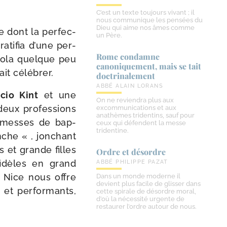
C’est un texte toujours vivant ; il
nous communique les pensées du
Dieu qui aime nos âmes comme
e dont la per­fec­
un Père.
­ti­fia d’une per­
Rome condamne
so­la quelque peu
canoniquement, mais se tait
ait célébrer.
doctrinalement
ABBÉ ALAIN LORANS
cio Kint
et une
On ne reviendra plus aux
deux pro­fes­sions
excommunications et aux
anathèmes tridentins, sauf pour
o­messes de bap­
ceux qui défendent la messe
tridentine.
che « , jon­chant
s et grande filles
Ordre et désordre
fidèles en grand
ABBÉ PHILIPPE PAZAT
 Nice nous offre
Dans un monde moderne il
devient plus facile de glisser dans
et per­for­mants,
cette spirale de désordre moral,
d’où la nécessité urgente de
restaurer l’ordre autour de nous.