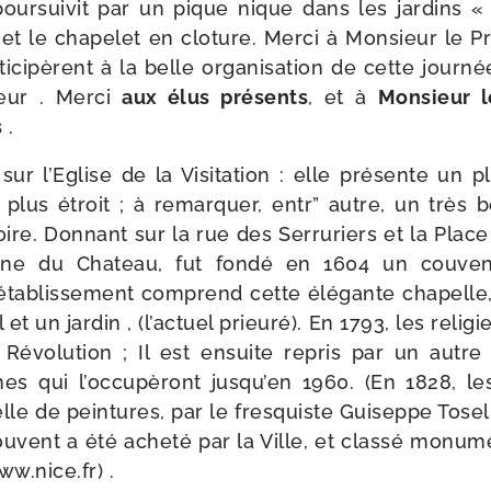
ur­sui­vit par un pique nique dans les jar­dins «
 et le cha­pe­let en clo­ture. Merci à Monsieur le P
ti­ci­pèrent à la belle orga­ni­sa­tion de cette jour­n
eur . Merci
aux élus pré­sents
, et à
Monsieur l
s
.
r l’Eglise de la Visitation : elle pré­sente un pla
lus étroit ; à remar­quer, entr” autre, un très
re. Donnant sur la rue des Serruriers et la Place 
line du Chateau, fut fon­dé en 1604 un couven
­ta­blis­se­ment com­prend cette élé­gante cha­pelle, 
t un jar­din , (l’ac­tuel prieu­ré). En 1793, les reli­
a Révolution ; Il est ensuite repris par un autre
ines qui l’oc­cu­pè­ront jus­qu’en 1960. (En 1828, l
elle de pein­tures, par le fres­quiste Guiseppe Tosel
couvent a été ache­té par la Ville, et clas­sé monu­me
​.nice​.fr) .