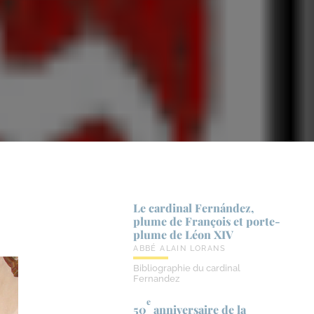
Le cardinal Fernández,
plume de François et porte-​
plume de Léon XIV
ABBÉ ALAIN LORANS
Bibliographie du cardinal
Fernandez
e
50
anniversaire de la