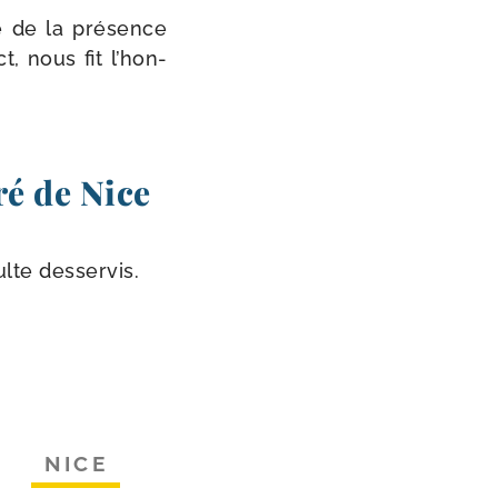
 de la pré­sence
, nous fit l’hon­
ré de Nice
ulte desservis.
NICE