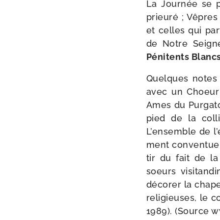
La Journée se po
prieu­ré ; Vêpres
et celles qui par­
de Notre Seign
Pénitents Blanc
Quelques notes su
avec un Choeur p
Ames du Purgatoi
pied de la col­
L’ensemble de l’é
ment conven­tuel e
tir du fait de l
soeurs visi­tan­d
déco­rer la cha­p
reli­gieuses, le 
1989). (Source www