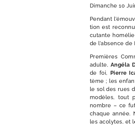
Dimanche 10 Jui
Pendant l’é­mou­v
tion est recon­n
cu­tante homé­li
de l’ab­sence d
Premières Com
adulte,
Angéla 
de foi,
Pierre Ic
tème ; les enfan
le sol des rues d
modèles, tout p
nombre – ce fut
chaque année. N’
les aco­lytes, et l