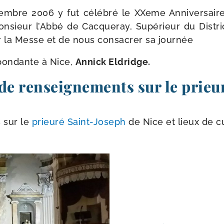
mbre 2006 y fut célé­bré le XXeme Anniversaire
nsieur l’Abbé de Cacqueray, Supérieur du District
r la Messe et de nous consa­crer sa journée
­pon­dante à Nice,
Annick Eldridge.
de renseignements sur le prieu
 sur le
prieu­ré Saint-​Joseph
de Nice et lieux de c