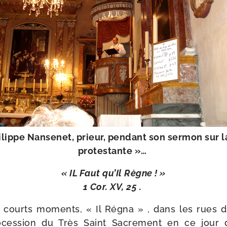
ilippe Nansenet, prieur, pen­dant son ser­mon sur 
protestante »…
« IL Faut qu’Il Règne ! »
1 Cor. XV, 25 .
 courts moments, « Il Régna » , dans les rues d
cession du Très Saint Sacrement en ce jour d