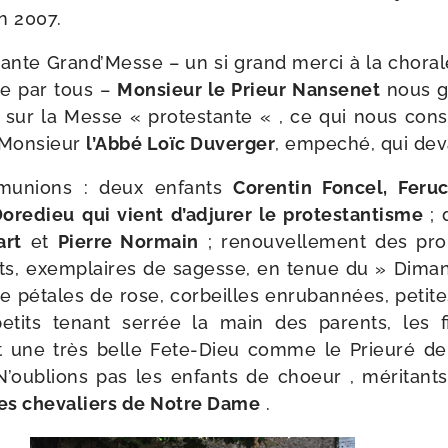
n 2007.
ante Grand’Messe – un si grand mer­ci à la cho­ral
ue par tous –
Monsieur le Prieur Nansenet
nous gra
e sur la Messe « pro­tes­tante « , ce qui nous con
e Monsieur
l’Abbé Loïc Duverger
, empe­ché, qui dev
munions : deux enfants
Corentin Foncel, Feruc
Doredieu
qui vient d’ad­ju­rer le pro­tes­tan­tisme
; 
art
et
Pierre Normain
; renou­vel­le­ment des pr
ts, exem­plaires de sagesse, en tenue du » Diman
e pétales de rose, cor­beilles enru­ban­nées, petite
etits tenant ser­rée la main des parents, les 
 une très belle Fete-​Dieu comme le Prieuré de
oublions pas les enfants de choeur , méri­tants 
es che­va­liers de Notre Dame
.