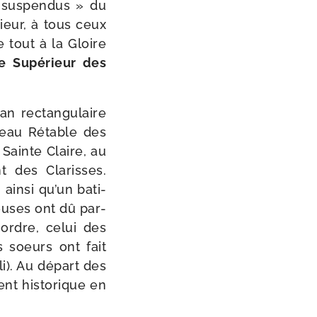
 sus­pen­dus » du
rieur, à tous ceux
ée tout à la Gloire
e Supérieur des
n rec­tan­gu­laire
 beau Rétable des
Sainte Claire, au
t des Clarisses.
ain­si qu’un bati­
gieuses ont dû par­
 ordre, celui des
es soeurs ont fait
li). Au départ des
nt his­to­rique en