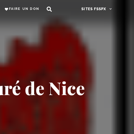
FAIRE UN DON
SITES FSSPX
uré de Nice