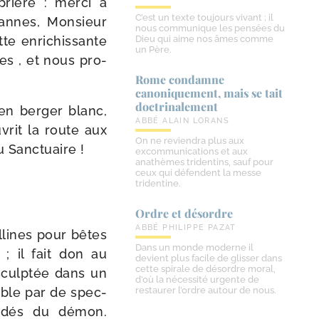
rière : mer­ci à
C’est un texte toujours vivant ; il
Cannes, Monsieur
nous communique les pensées du
tte enri­chis­sante
Dieu qui aime nos âmes comme
un Père.
es , et nous pro­
Rome condamne
canoniquement, mais se tait
doctrinalement
ien ber­ger blanc,
ABBÉ ALAIN LORANS
vrit la route aux
On ne reviendra plus aux
u Sanctuaire !
excommunications et aux
anathèmes tridentins, sauf pour
ceux qui défendent la messe
tridentine.
Ordre et désordre
ABBÉ PHILIPPE PAZAT
l­lines pour bêtes
Dans un monde moderne il
; il fait don au
devient plus facile de glisser dans
cette spirale de désordre moral,
sculp­tée dans un
d’où la nécessité urgente de
sible par de spec­
restaurer l’ordre autour de nous.
­sé­dés du démon.