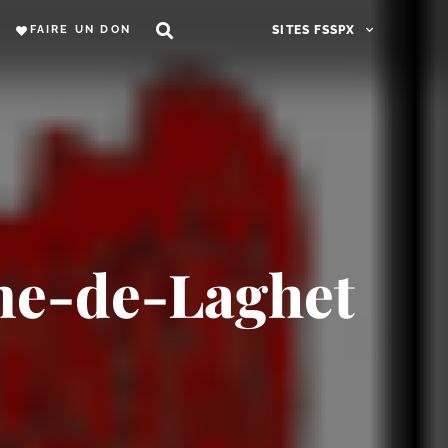
FAIRE UN DON
SITES FSSPX
me-de-Laghet