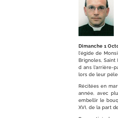
Dimanche 1 Oct
l’é­gide de Monsi
Brignoles, Saint
d ans l’arrière-​
lors de leur péle
Récitées en mar­c
année, avec plus
embel­lir le bou­
XVI, de la part d