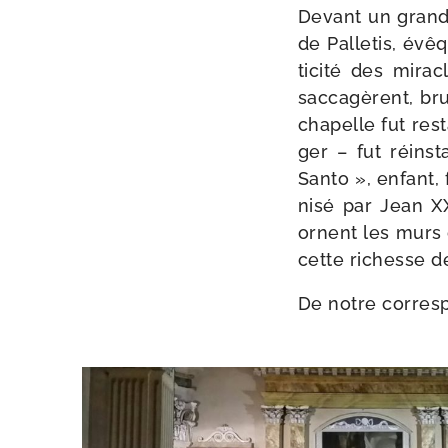
Devant un grand 
de Palletis, évê
ti­ci­té des mira
sac­ca­gèrent, bru
cha­pelle fut re
ger – fut réins­t
Santo », enfant, 
ni­sé par Jean XX
ornent les murs d
cette richesse d
De notre cor­res