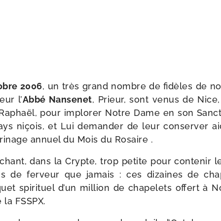
obre 2006
, un très grand nombre de fidèles de no
eur l’
Abbé Nansenet
, Prieur, sont venus de Nice
 Raphaël, pour implo­rer Notre Dame en son Sanc
pays niçois, et Lui deman­der de leur conser­ver aid
­ri­nage annuel du Mois du Rosaire .
hant, dans la Crypte, trop petite pour conte­nir le
 de fer­veur que jamais : ces dizaines de cha­p
quet spi­ri­tuel d’un mil­lion de cha­pe­lets offert à
e la FSSPX.