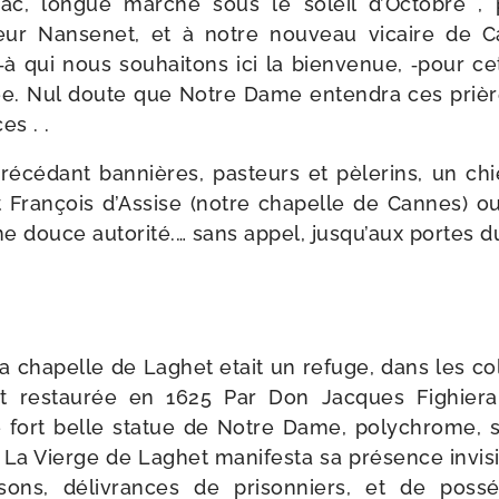
ac, longue marche sous le soleil d’Octobre , p
eur Nansenet, et à notre nou­veau vicaire de 
 ‑à qui nous sou­hai­tons ici la bien­ve­nue, ‑pour ce
née. Nul doute que Notre Dame enten­dra ces prièr
es . .
ré­cé­dant ban­nières, pas­teurs et pèle­rins, un ch
nt François d’Assise (notre cha­pelle de Cannes) ou
ne douce auto­ri­té.… sans appel, jus­qu’aux portes d
 la cha­pelle de Laghet etait un refuge, dans les co
ut res­tau­rée en 1625 Par Don Jacques Fighiera 
 fort belle sta­tue de Notre Dame, poly­chrome, 
. La Vierge de Laghet mani­fes­ta sa pré­sence invi­
­ri­sons, déli­vrances de pri­son­niers, et de pos