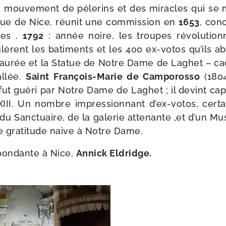
mou­ve­ment de péle­rins et des miracles qui se mul
que de Nice, réunit une com­mis­sion en
1653
, conc
cles .
1792
: année noire, les troupes révo­lu­tion­
­lèrent les bati­ments et les 400 ex-​votos qu’ils abr
s­tau­rée et la Statue de Notre Dame de Laghet – c
al­lée.
Saint François-​Marie de Camporosso
(1804
fut gué­ri par Notre Dame de Laghet ; il devint cap
III. Un nombre impres­sion­nant d’ex-​votos, cer­t
u Sanctuaire, de la gale­rie atte­nante ‚et d’un M
e gra­ti­tude naive à Notre Dame.
­pon­dante à Nice,
Annick Eldridge.