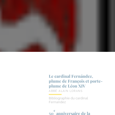
Le cardinal Fernández,
plume de François et porte-​
plume de Léon XIV
ABBÉ ALAIN LORANS
Bibliographie du cardinal
Fernandez
e
50
anniversaire de la