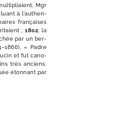
­ti­pliaient, Mgr
luant à l’au­then­
naires fran­çaises
i­taient ;
1802
, la
achée par un ber­
–1866), « Padre
u­cin et fut cano­
ains très anciens,
usée éton­nant par