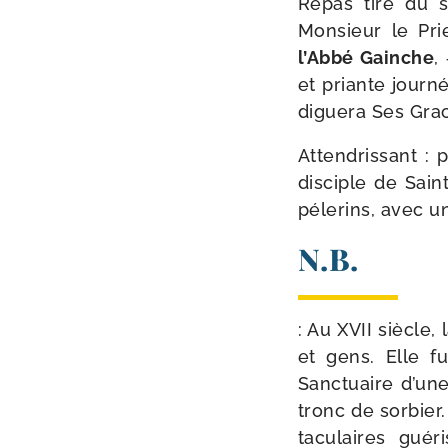
Repas tiré du s
Monsieur le Pri
l’Abbé Gainche
,
et priante jour­
di­gue­ra Ses Grac
Attendrissant : p
dis­ciple de Sai
péle­rins, avec u
N.B.
: Au XVII siècle,
et gens. Elle f
Sanctuaire d’une
tronc de sor­bier
ta­cu­laires gué