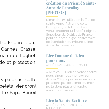
création du Prieuré Sainte-​
Anne de Lanvallay
[PHOTOS]
Dimanche 26 juillet, en la fête de
sainte Anne, Patronne de la
Bretagne, 700 fidèles étaient
venus entourer M. l'abbé Peignot,
Supérieur du District de France,
pour célébrer le 50e anniversaire
tre Prieuré, sous
de la création du Prieuré Sainte-
Anne de Lanvallay
, Cannes, Grasse,
tuaire de Laghet,
Lire l’amour de Dieu
pour nous
e et pro­tec­tion,
ABBÉ FRANÇOIS DELMOTTE
« Qu’a voulu Dieu en venant parmi
nous, sinon nous montrer son
s pèle­rins, cette
Amour ? Si jusqu’ici nous ne nous
pressions pas de l’aimer, du moins
e­lets vien­dront
ne tardons plus à lui rendre
amour pour amour. »
 Notre Pape Benoit
Lire la Sainte Écriture
ABBÉ LOUIS-EDOUARD
MEUGNIOT