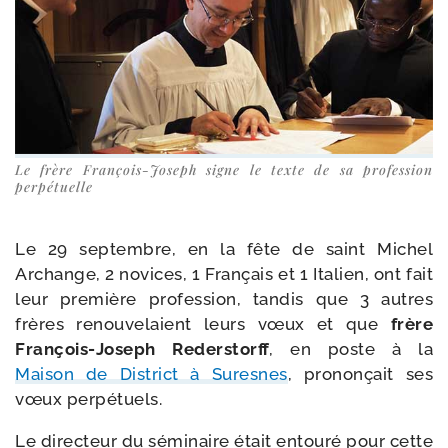
Le frère François-​Joseph signe le texte de sa pro­fes­sion
perpétuelle
Le 29 sep­tembre, en la fête de saint Michel
Archange, 2 novices, 1 Français et 1 Italien, ont fait
leur pre­mière pro­fes­sion, tan­dis que 3 autres
frères renou­ve­laient leurs vœux et que
frère
François-​Joseph Rederstorff
, en poste à la
Maison de District à Suresnes
, pro­non­çait ses
vœux perpétuels.
Le direc­teur du sémi­naire était entou­ré pour cette