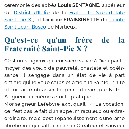
céré­mo­nie des abbés
Louis SENTAGNE
, supé­rieur
du
District d’Italie
de la
Fraternité Sacerdotale
Saint-​Pie X
, et
Loïc de FRAISSINETTE
de
l’é­cole
Saint-​Jean-​Bosco
de Marlieux.
Qu’est-ce qu’un frère de la
Fraternité Saint-​Pie X ?
C’est un reli­gieux qui consacre sa vie à Dieu par le
moyen des vœux de pau­vre­té, chas­te­té et obéis­
sance. Il s’engage dans un état de vie à part
entière qui le voue corps et âme à la Sainte Trinité
et lui fait embras­ser le genre de vie que Notre-​
Seigneur lui-​même a vou­lu pra­ti­quer.
Monseigneur Lefebvre expli­quait : « La voca­tion,
ce n’est pas le fait d’un appel mira­cu­leux ou extra­
or­di­naire, mais c’est l’épanouissement d’une âme
chré­tienne qui s’attache à son Créateur et Sauveur