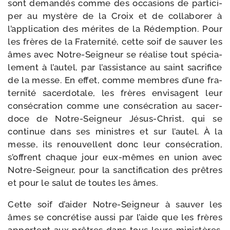
sont deman­dés comme des occa­sions de par­ti­ci­
per au mys­tère de la Croix et de col­la­bo­rer à
l’application des mérites de la Rédemption. Pour
les frères de la Fraternité, cette soif de sau­ver les
âmes avec Notre-​Seigneur se réa­lise tout spé­cia­
le­ment à l’autel, par l’assistance au saint sacri­fice
de la messe. En effet, comme membres d’une fra­
ter­ni­té sacer­do­tale, les frères envi­sagent leur
consé­cra­tion comme une consé­cra­tion au sacer­
doce de Notre-​Seigneur Jésus-​Christ, qui se
conti­nue dans ses ministres et sur l’autel. À la
messe, ils renou­vellent donc leur consé­cra­tion,
s’offrent chaque jour eux-​mêmes en union avec
Notre-​Seigneur, pour la sanc­ti­fi­ca­tion des prêtres
et pour le salut de toutes les âmes.
Cette soif d’aider Notre-​Seigneur à sau­ver les
âmes se concré­tise aus­si par l’aide que les frères