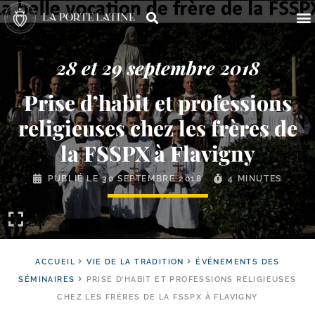
28 et 29 septembre 2018
Prise d’habit et professions
religieuses chez les frères de
la FSSPX à Flavigny
PUBLIÉ LE
30 SEPTEMBRE 2018
4 MINUTES
ACCUEIL
VIE DE LA TRADITION
ÉVÉNEMENTS DES
SÉMINAIRES
PRISE D’HABIT ET PROFESSIONS RELIGIEUSES
CHEZ LES FRÈRES DE LA FSSPX À FLAVIGNY