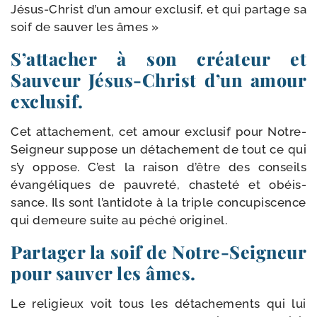
Jésus-​Christ d’un amour exclu­sif, et qui par­tage sa
soif de sau­ver les âmes »
S’attacher à son créateur et
Sauveur Jésus-​Christ d’un amour
exclusif.
Cet atta­che­ment, cet amour exclu­sif pour Notre-​
Seigneur sup­pose un déta­che­ment de tout ce qui
s’y oppose. C’est la rai­son d’être des conseils
évan­gé­liques de pau­vre­té, chas­te­té et obéis­
sance. Ils sont l’antidote à la triple concu­pis­cence
qui demeure suite au péché originel.
Partager la soif de Notre-​Seigneur
pour sauver les âmes.
Le reli­gieux voit tous les déta­che­ments qui lui