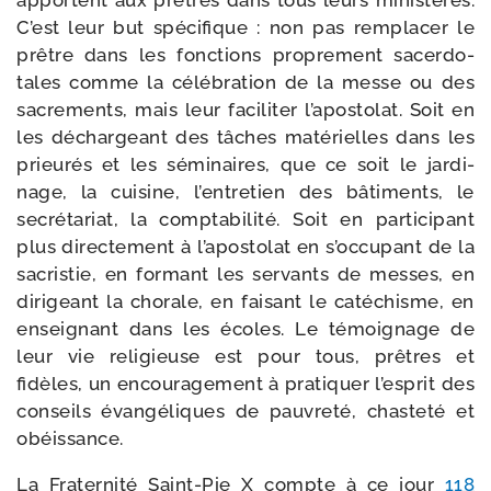
apportent aux prêtres dans tous leurs minis­tères.
C’est leur but spé­ci­fique : non pas rem­pla­cer le
prêtre dans les fonc­tions pro­pre­ment sacer­do­
tales comme la célé­bra­tion de la messe ou des
sacre­ments, mais leur faci­li­ter l’apostolat. Soit en
les déchar­geant des tâches maté­rielles dans les
prieu­rés et les sémi­naires, que ce soit le jar­di­
nage, la cui­sine, l’entretien des bâti­ments, le
secré­ta­riat, la comp­ta­bi­li­té. Soit en par­ti­ci­pant
plus direc­te­ment à l’apostolat en s’occupant de la
sacris­tie, en for­mant les ser­vants de messes, en
diri­geant la cho­rale, en fai­sant le caté­chisme, en
ensei­gnant dans les écoles. Le témoi­gnage de
leur vie reli­gieuse est pour tous, prêtres et
fidèles, un encou­ra­ge­ment à pra­ti­quer l’esprit des
conseils évan­gé­liques de pau­vre­té, chas­te­té et
obéissance.
La Fraternité Saint-​Pie X compte à ce jour
118