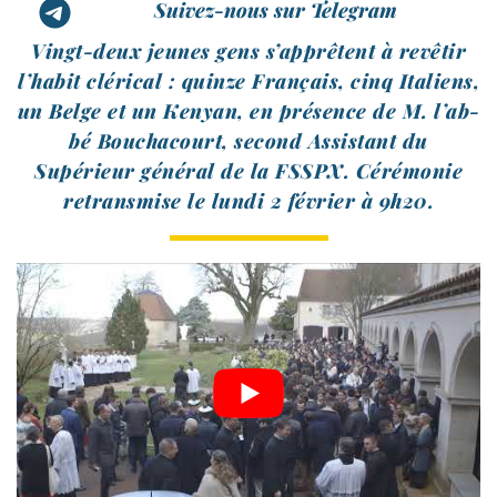
Suivez-nous sur Telegram
Vingt-​deux jeunes gens s’ap­prêtent à revê­tir
l’ha­bit clé­ri­cal : quinze Français, cinq Italiens,
un Belge et un Kenyan, en pré­sence de M. l’ab­
bé Bouchacourt, second Assistant du
Supérieur géné­ral de la FSSPX. Cérémonie
retrans­mise le lun­di 2 février à 9h20.