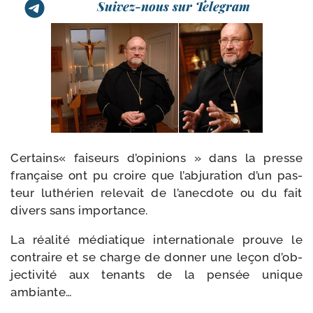
Suivez-nous sur Telegram
Certains« fai­seurs d’o­pi­nions » dans la presse
fran­çaise ont pu croire que l’ab­ju­ra­tion d’un pas­
teur luthé­rien rele­vait de l’a­nec­dote ou du fait
divers sans importance.
La réa­li­té média­tique inter­na­tio­nale prouve le
contraire et se charge de don­ner une leçon d’ob­
jec­ti­vi­té aux tenants de la pen­sée unique
ambiante…