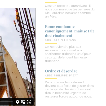
C’est un texte toujours vivant ; il
nous communique les pensées du
Dieu qui aime nos âmes comme
un Père.
Rome condamne
canoniquement, mais se tait
doctrinalement
ABBÉ ALAIN LORANS
On ne reviendra plus aux
excommunications et aux
anathèmes tridentins, sauf pour
ceux qui défendent la messe
tridentine.
Ordre et désordre
ABBÉ PHILIPPE PAZAT
Dans un monde moderne il
devient plus facile de glisser dans
cette spirale de désordre moral,
d’où la nécessité urgente de
restaurer l’ordre autour de nous.