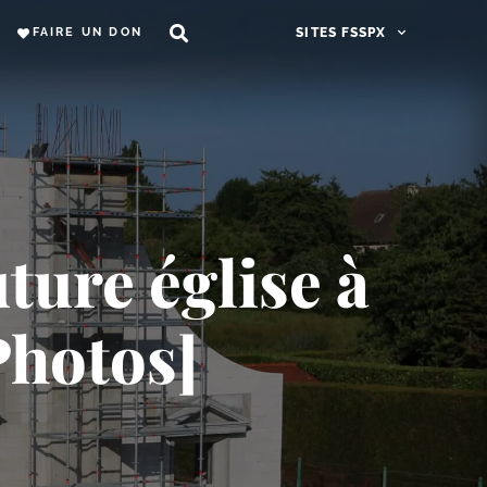
FAIRE UN DON
SITES FSSPX
uture église à
Photos]