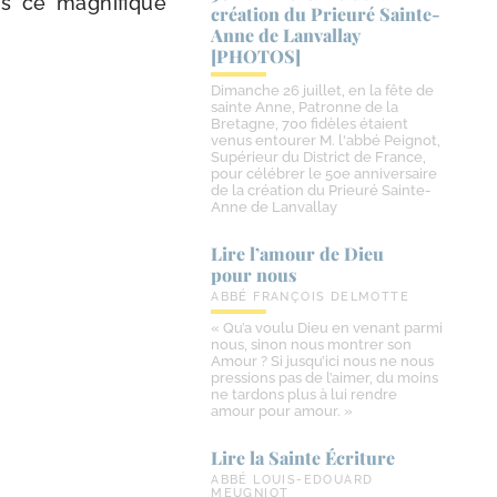
ns ce magni­fique
création du Prieuré Sainte-​
Anne de Lanvallay
[PHOTOS]
Dimanche 26 juillet, en la fête de
sainte Anne, Patronne de la
Bretagne, 700 fidèles étaient
venus entourer M. l'abbé Peignot,
Supérieur du District de France,
pour célébrer le 50e anniversaire
de la création du Prieuré Sainte-
Anne de Lanvallay
Lire l’amour de Dieu
pour nous
ABBÉ FRANÇOIS DELMOTTE
« Qu’a voulu Dieu en venant parmi
nous, sinon nous montrer son
Amour ? Si jusqu’ici nous ne nous
pressions pas de l’aimer, du moins
ne tardons plus à lui rendre
amour pour amour. »
Lire la Sainte Écriture
ABBÉ LOUIS-EDOUARD
MEUGNIOT