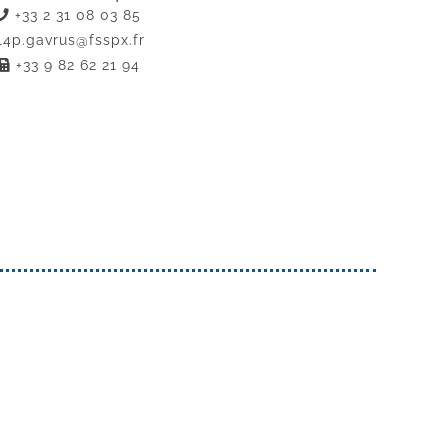
+33 2 31 08 03 85
14p.gavrus@fsspx.fr
+33 9 82 62 21 94