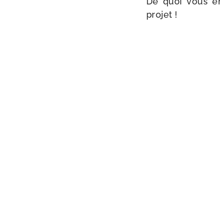
De quoi vous enc
projet !