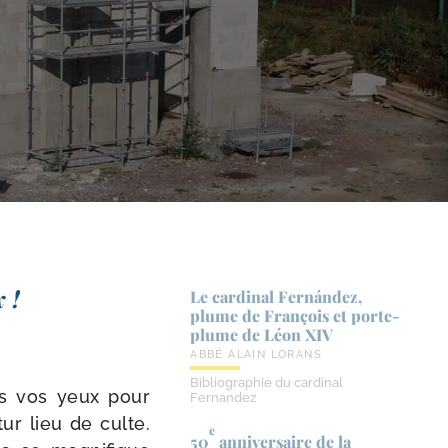
x !
Le cardinal Fernández,
plume de François et porte-​
plume de Léon XIV
ABBÉ ALAIN LORANS
Bibliographie du cardinal
ous vos yeux pour
Fernandez
ur lieu de culte.
e
50
anniversaire de la