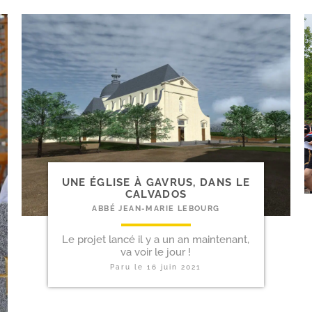
UNE ÉGLISE À GAVRUS, DANS LE
CALVADOS
ABBÉ JEAN-MARIE LEBOURG
Le projet lancé il y a un an maintenant,
va voir le jour !
Paru le
16 juin 2021