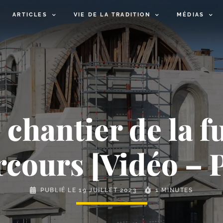
ARTICLES
VIE DE LA TRADITION
MÉDIAS
 chantier de la f
rcours [Vidéo – 
PUBLIÉ LE
19 JUILLET 2023
1 MINUTES