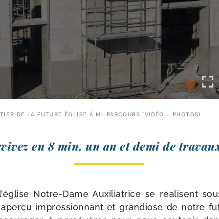
TIER DE LA FUTURE ÉGLISE À MI-PARCOURS [VIDÉO – PHOTOS]
vivez en 8 min, un an et demi de travau
l’é­glise Notre-​Dame Auxiliatrice se réa­lisent s
aper­çu impres­sion­nant et gran­diose de notre fut