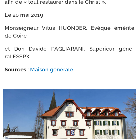
afin de « tout res­tau­rer dans le Christ ».
Le 20 mai 2019
Monseigneur Vitus HUONDER, Evêque émé­rite
de Coire
et Don Davide PAGLIARANI, Supérieur géné­
ral FSSPX
Sources
:
Maison géné­rale