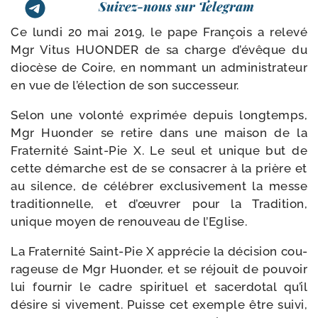
Suivez-nous sur Telegram
Ce lun­di 20 mai 2019, le pape François a rele­vé
Mgr Vitus HUONDER de sa charge d’évêque du
dio­cèse de Coire, en nom­mant un admi­nis­tra­teur
en vue de l’élection de son successeur.
Selon une volon­té expri­mée depuis long­temps,
Mgr Huonder se retire dans une mai­son de la
Fraternité Saint-​Pie X. Le seul et unique but de
cette démarche est de se consa­crer à la prière et
au silence, de célé­brer exclu­si­ve­ment la messe
tra­di­tion­nelle, et d’œuvrer pour la Tradition,
unique moyen de renou­veau de l’Eglise.
La Fraternité Saint-​Pie X appré­cie la déci­sion cou­
ra­geuse de Mgr Huonder, et se réjouit de pou­voir
lui four­nir le cadre spi­ri­tuel et sacer­do­tal qu’il
désire si vive­ment. Puisse cet exemple être sui­vi,