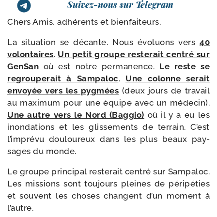
Suivez-nous sur Telegram
Chers Amis, adhé­rents et bienfaiteurs,
La situa­tion se décante. Nous évo­luons vers
40
volon­taires
.
Un petit groupe res­te­rait cen­tré sur
GenSan
où est notre per­ma­nence.
Le reste se
regrou­pe­rait à Sampaloc
.
Une colonne serait
envoyée vers les pyg­mées
(deux jours de tra­vail
au maxi­mum pour une équipe avec un méde­cin).
Une autre vers le Nord (Baggio)
où il y a eu les
inon­da­tions et les glis­se­ments de ter­rain. C’est
l’im­pré­vu dou­lou­reux dans les plus beaux pay­
sages du monde.
Le groupe prin­ci­pal res­te­rait cen­tré sur Sampaloc.
Les mis­sions sont tou­jours pleines de péri­pé­ties
et sou­vent les choses changent d’un moment à
l’autre.