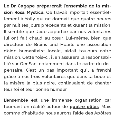
Le Dr Cagape pré­pa­re­rait l’en­semble de la mis­
sion Rosa Mystica
. Ce tra­vail impor­tait essen­tiel­
le­ment à Yolly qui ne dor­mait que quatre heures
par nuit les jours pré­cé­dents et durant la mis­sion.
Il semble que l’aide appor­tée par nos volon­taires
lui ont fait chaud au cœur. Lui-​même, bien que
direc­teur de Brains and Hearts une asso­cia­tion
d’aide huma­ni­taire locale, aidait tou­jours notre
mis­sion. Cette fois-​ci, il en assu­re­ra la res­pon­sa­bi­
li­té sur GenSan, notam­ment dans le cadre du dis­
pen­saire. C’est un pas impor­tant qu’il a fran­chi
grâce à nos trois volon­taires qui, dans la boue et
la misère la plus noire, conti­nuaient de chan­ter
leur foi et leur bonne humeur.
L’ensemble est une immense orga­ni­sa­tion car
tour­nant en réa­li­té autour de
quatre pôles
. Mais
comme d’ha­bi­tude nous aurons l’aide des Apôtres