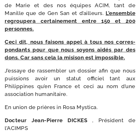
de Marie et des nos équipes ACIM, tant de
Manille que de Gen San et d’ailleurs.
L’ensemble
regrou­pe­ra cer­tai­ne­ment entre 150 et 200
personnes.
Ceci dit, nous fai­sons appel à tous nos cor­res­
pon­dants pour que nous soyons aidés par des
dons. Car sans cela la misi­son est impos­sible.
J’essaye de ras­sem­bler un dos­sier afin que nous
puis­sions avoir un sta­tut offi­ciel tant aux
Philippines qu’en France et ceci au nom d’une
asso­cia­tion humanitaire.
En union de prières in Rosa Mystica.
Docteur Jean-​Pierre DICKES
, Président de
l’ACIMPS