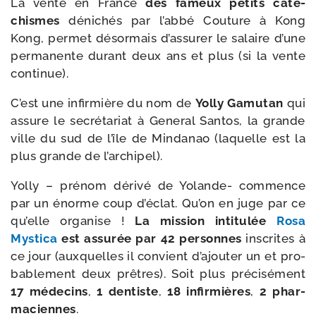
La vente en France
des fameux petits caté­
chismes
déni­chés par l’ab­bé Couture à Kong
Kong, per­met désor­mais d’as­su­rer le salaire d’une
per­ma­nente durant deux ans et plus (si la vente
continue).
C’est une infir­mière du nom de
Yolly Gamutan
qui
assure le secré­ta­riat à General Santos, la grande
ville du sud de l’île de Mindanao (laquelle est la
plus grande de l’archipel).
Yolly – pré­nom déri­vé de Yolande- com­mence
par un énorme coup d’é­clat. Qu’on en juge par ce
qu’elle orga­nise !
La mis­sion inti­tu­lée
Rosa
Mystica
est assu­rée par 42 per­sonnes
ins­crites à
ce jour (aux­quelles il convient d’a­jou­ter un et pro­
ba­ble­ment deux prêtres). Soit plus pré­ci­sé­ment
17 méde­cins
,
1 den­tiste
,
18 infir­mières
,
2 phar­
ma­ciennes
.