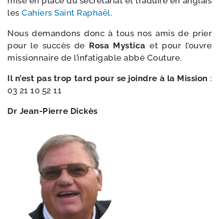
mise en place du secré­ta­riat et tra­duire en anglais
les
Cahiers Saint Raphaël
.
Nous deman­dons donc à tous nos amis de prier
pour le suc­cès de
Rosa Mystica
et pour l’ouvre
mis­sion­naire de l’in­fa­ti­gable abbé Couture.
Il n’est pas trop tard pour se joindre à la Mission
:
03 21 10 52 11
Dr Jean-​Pierre Dickès