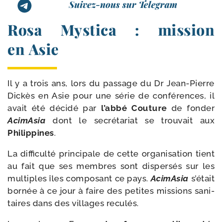
Suivez-nous sur Telegram
Rosa Mystica : mission
en Asie
Il y a trois ans, lors du pas­sage du Dr Jean-​Pierre
Dickès en Asie pour une série de confé­rences, il
avait été déci­dé par
l’ab­bé Couture
de fon­der
AcimAsia
dont le secré­ta­riat se trou­vait aux
Philippines
.
La dif­fi­cul­té prin­ci­pale de cette orga­ni­sa­tion tient
au fait que ses membres sont dis­per­sés sur les
mul­tiples îles com­po­sant ce pays.
AcimAsia
s’é­tait
bor­née à ce jour à faire des petites mis­sions sani­
taires dans des vil­lages reculés.