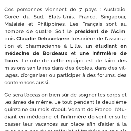
Ces per­sonnes viennent de 7 pays : Australie,
Corée du Sud, Etats-​Unis, France, Singapour,
Malaisie et Philippines. Les Français sont au
nombre de quatre. Soit le
pré­sident de l’Acim
,
puis
Claudie Debavelaere
tré­so­rière de l’as­so­cia­
tion et phar­ma­cienne à Lille,
un étu­diant en
méde­cine de Bordeaux
et
une infir­mière de
Tours
. Le rôle de cette équipe est de faire des
mis­sions sani­taires dans des écoles, dans des vil­
lages, d’or­ga­ni­ser ou par­ti­ci­per à des forums, des
confé­rences aussi..
Ce sera l’oc­ca­sion bien sûr de soi­gner les corps et
les âmes de même. Le tout pen­dant la deuxième
quin­zaine du mois d’août. Venant de France, l’é­tu­
diant en méde­cine et l’in­fir­mière doivent ensuite
pas­ser leur vacances sur place afin d’ai­der à la