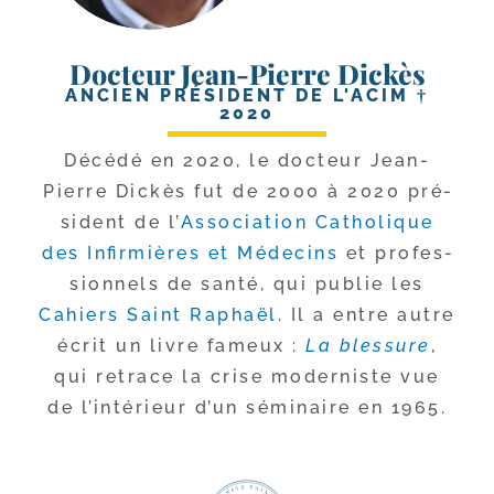
Docteur Jean-Pierre Dickès
ANCIEN PRÉSIDENT DE L'ACIM †
2020
Décédé en 2020, le doc­teur Jean-​
Pierre Dickès fut de 2000 à 2020 pré­
sident de l’
Association Catholique
des Infirmières et Médecins
et pro­fes­
sion­nels de san­té, qui publie les
Cahiers Saint Raphaël
. Il a entre autre
écrit un livre fameux :
La bles­sure
,
qui retrace la crise moder­niste vue
de l’in­té­rieur d’un sémi­naire en 1965.