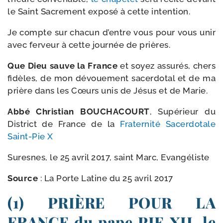
le Saint Sacrement expo­sé à cette intention.
Je compte sur cha­cun d’entre vous pour vous unir
avec fer­veur à cette jour­née de prières.
Que Dieu sauve la France
et soyez assu­rés, chers
fidèles, de mon dévoue­ment sacer­do­tal et de ma
prière dans les Cœurs unis de Jésus et de Marie.
Abbé Christian BOUCHACOURT
, Supérieur du
District de France de la
Fraternité Sacerdotale
Saint-​Pie X
Suresnes, le 25 avril 2017, saint Marc, Evangéliste
Source
:
La Porte Latine du 25 avril 2017
(1) PRIÈRE POUR LA
FRANCE du pape PIE XII, le