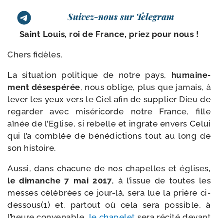
Suivez-nous sur Telegram
Saint Louis, roi de France, priez pour nous !
Chers fidèles,
La situa­tion poli­tique de notre pays,
humai­ne­
ment déses­pé­rée
, nous oblige, plus que jamais, à
lever les yeux vers le Ciel afin de sup­plier Dieu de
regar­der avec misé­ri­corde notre France, fille
aînée de l’Eglise, si rebelle et ingrate envers Celui
qui l’a com­blée de béné­dic­tions tout au long de
son histoire.
Aussi, dans cha­cune de nos cha­pelles et églises,
le dimanche 7 mai 2017
, à l’issue de toutes les
messes célé­brées ce jour-​là, sera lue la prière ci-
dessous(1) et, par­tout où cela sera pos­sible, à
l’heure conve­nable,
le cha­pe­let
sera réci­té devant