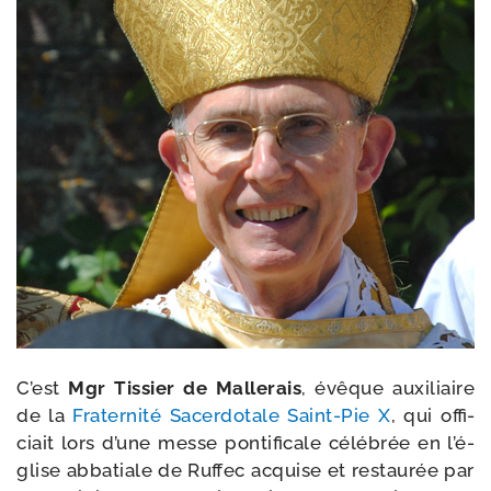
C’est
Mgr Tissier de Mallerais
, évêque auxi­liaire
de la
Fraternité Sacerdotale Saint-​Pie X
, qui offi­
ciait lors d’une messe pon­ti­fi­cale célé­brée en l’é­
glise abba­tiale de Ruffec acquise et res­tau­rée par