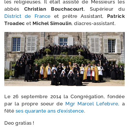
les reli­gieuses. Il était assis­té de Messieurs les
abbés
Christian Bouchacourt
, Supérieur du
District de France
et prêtre Assistant,
Patrick
Troadec
et
Michel Simoulin
, diacres-​assistant.
Le 26 sep­tembre 2014 la Congrégation, fon­dée
par la propre soeur de
Mgr Marcel Lefebvre,
a
fêté
ses qua­rante ans d’exis­tence
.
Deo gra­tias !