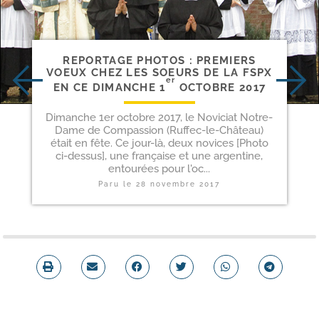
REPORTAGE PHOTOS : PREMIERS
VOEUX CHEZ LES SOEURS DE LA FSPX
er
EN CE DIMANCHE 1
OCTOBRE 2017
Dimanche 1er octobre 2017, le Noviciat Notre-
Dame de Compassion (Ruffec-le-Château)
était en fête. Ce jour-là, deux novices [Photo
ci-dessus], une française et une argentine,
entourées pour l'oc...
Paru le
28 novembre 2017