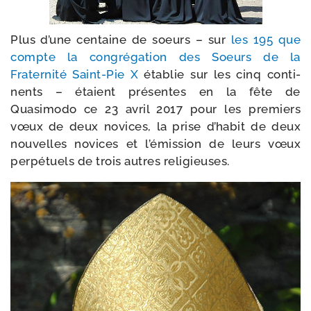
Plus d’une cen­taine de soeurs – sur
les 195 que
compte la congré­ga­tion des Soeurs de la
Fraternité Saint-​Pie X
éta­blie sur les cinq conti­
nents – étaient pré­sentes en la fête de
Quasimodo ce 23 avril 2017 pour les pre­miers
vœux de deux novices, la prise d’ha­bit de deux
nou­velles novices et l’é­mis­sion de leurs vœux
per­pé­tuels de trois autres religieuses.