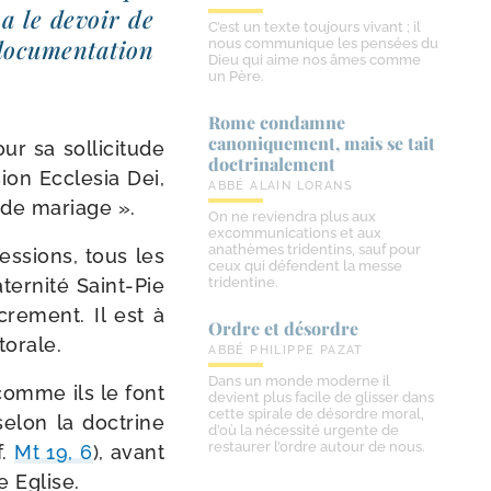
l a le devoir de
C’est un texte toujours vivant ; il
ocu­men­ta­tion
nous communique les pensées du
Dieu qui aime nos âmes comme
un Père.
Rome condamne
canoniquement, mais se tait
r sa sol­li­ci­tude
doctrinalement
sion Ecclesia Dei,
ABBÉ ALAIN LORANS
t de mariage ».
On ne reviendra plus aux
excommunications et aux
anathèmes tridentins, sauf pour
s­sions, tous les
ceux qui défendent la messe
ternité Saint-​Pie
tridentine.
cre­ment. Il est à
Ordre et désordre
torale.
ABBÉ PHILIPPE PAZAT
Dans un monde moderne il
 comme ils le font
devient plus facile de glisser dans
cette spirale de désordre moral,
selon la doc­trine
d’où la nécessité urgente de
restaurer l’ordre autour de nous.
f.
Mt 19, 6
), avant
e Eglise.