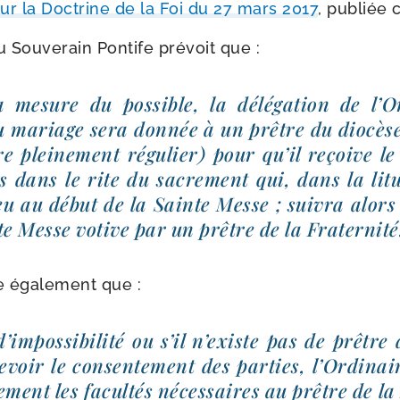
r la Doctrine de la Foi du 27 mars 2017
, publiée c
u Souverain Pontife pré­voit que :
 mesure du pos­sible, la délé­ga­tion de l’
au mariage sera don­née à un prêtre du dio­cè
e plei­ne­ment régu­lier) pour qu’il reçoive le
es dans le rite du sacre­ment qui, dans la lit
ieu au début de la Sainte Messe ; sui­vra alors 
te Messe votive par un prêtre de la Fraternité
e éga­le­ment que :
’impossibilité ou s’il n’existe pas de prêtre 
e­voir le consen­te­ment des par­ties, l’Ordina
e­ment les facul­tés néces­saires au prêtre de l