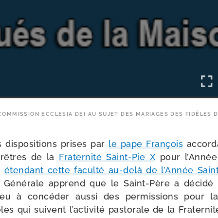
OMMISSION ECCLESIA DEI AU SUJET DES MARIAGES DES FIDÈLES D
is­po­si­tions prises par
le pape François
accor­da
rêtres de la
Fraternité Saint-​Pie X
pour l’Année 
t
éten­dant cette facul­té au-​delà de l’Année Sain
 Générale apprend que le Saint-​Père a déci­dé 
eu à concé­der aus­si des per­mis­sions pour la
es qui suivent l’activité pas­to­rale de la Fraternit