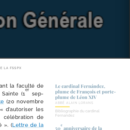
E LA FSSPX
nt la facul­té de
Le cardinal Fernández,
er
plume de François et porte-​
Sainte (1
sep­
plume de Léon XIV
te
(20 novembre
ABBÉ ALAIN LORANS
« d’autoriser les
Bibliographie du cardinal
Fernandez
 célé­bra­tion de
é ». (
Lettre de la
e
50
anniversaire de la