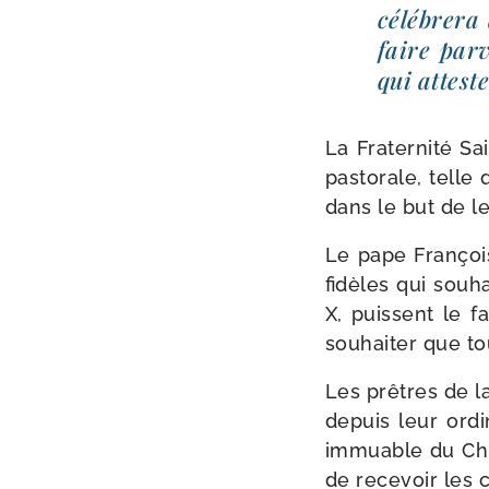
célé­bre­ra
faire par­
qui atteste
La Fraternité Sain
pas­to­rale, tell
dans le but de le
Le pape François
fidèles qui sou­h
X, puissent le fa
sou­hai­ter que t
Les prêtres de la
depuis leur ordi­
immuable du Chris
de rece­voir les c