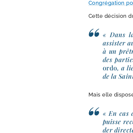
Congrégation pou
Cette déci­sion d
« Dans la
assis­ter 
à un prêtr
des par­ti
ordo
, a l
de la Sain
Mais elle dis­pos
« En cas d
puisse rec
der direc­t