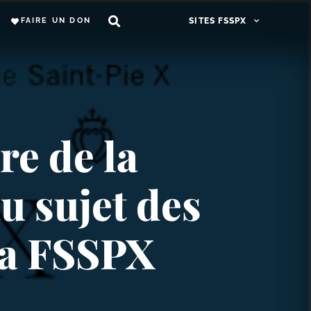
FAIRE UN DON
SITES FSSPX
re de la
u sujet des
la FSSPX