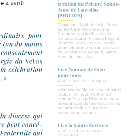
e 4 avril)
création du Prieuré Sainte-​
Anne de Lanvallay
[PHOTOS]
Dimanche 26 juillet, en la fête de
sainte Anne, Patronne de la
Ordinaire pour
Bretagne, 700 fidèles étaient
venus entourer M. l'abbé Peignot,
se (ou du moins
Supérieur du District de France,
pour célébrer le 50e anniversaire
 consen­te­ment
de la création du Prieuré Sainte-
Anne de Lanvallay
ur­gie du
Vetus
la célé­bra­tion
Lire l’amour de Dieu
pour nous
. »
ABBÉ FRANÇOIS DELMOTTE
« Qu’a voulu Dieu en venant parmi
nous, sinon nous montrer son
Amour ? Si jusqu’ici nous ne nous
pressions pas de l’aimer, du moins
ne tardons plus à lui rendre
amour pour amour. »
du dio­cèse qui
ire peut concé­
Lire la Sainte Écriture
a Fraternité qui
ABBÉ LOUIS-EDOUARD
MEUGNIOT