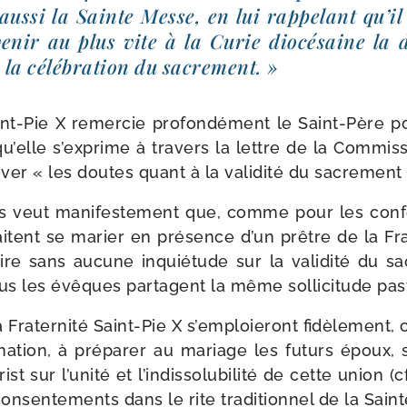
 aus­si la Sainte Messe, en lui rap­pe­lant qu’i
ve­nir au plus vite à la Curie dio­cé­saine la d
 la célé­bra­tion du sacrement. »
t-​Pie X remer­cie pro­fon­dé­ment le Saint-​Père pou
e qu’elle s’exprime à tra­vers la lettre de la Commis
ver « les doutes quant à la vali­di­té du sacre­men
 veut mani­fes­te­ment que, comme pour les confe
aitent se marier en pré­sence d’un prêtre de la Fra
ire sans aucune inquié­tude sur la vali­di­té du sa
ous les évêques par­tagent la même sol­li­ci­tude pas
 Fraternité Saint-​Pie X s’emploieront fidè­le­ment,
na­tion, à pré­pa­rer au mariage les futurs époux, 
t sur l’unité et l’indissolubilité de cette union (c
onsen­te­ments dans le rite tra­di­tion­nel de la Saint