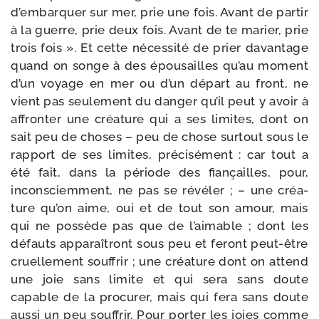
d’embarquer sur mer, prie une fois. Avant de par­tir
à la guerre, prie deux fois. Avant de te marier, prie
trois fois ». Et cette néces­si­té de prier davan­tage
quand on songe à des épou­sailles qu’au moment
d’un voyage en mer ou d’un départ au front, ne
vient pas seule­ment du dan­ger qu’il peut y avoir à
affron­ter une créa­ture qui a ses limites, dont on
sait peu de choses – peu de chose sur­tout sous le
rap­port de ses limites, pré­ci­sé­ment : car tout a
été fait, dans la période des fian­çailles, pour,
incons­ciem­ment, ne pas se révé­ler ; – une créa­
ture qu’on aime, oui et de tout son amour, mais
qui ne pos­sède pas que de l’aimable ; dont les
défauts appa­raî­tront sous peu et feront peut-​être
cruel­le­ment souf­frir ; une créa­ture dont on attend
une joie sans limite et qui sera sans doute
capable de la pro­cu­rer, mais qui fera sans doute
aus­si un peu souf­frir. Pour por­ter les joies comme