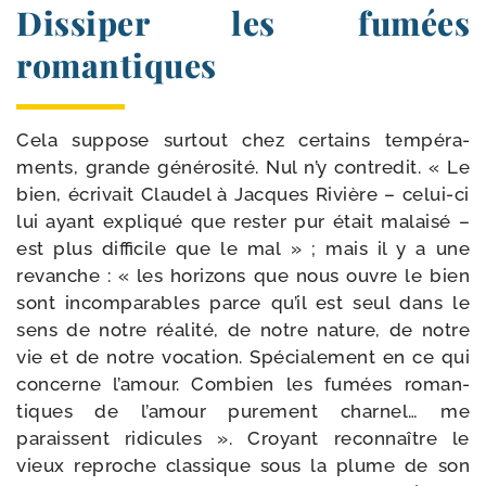
Dissiper les fumées
romantiques
Cela sup­pose sur­tout chez cer­tains tem­pé­ra­
ments, grande géné­ro­si­té. Nul n’y contre­dit. « Le
bien, écri­vait Claudel à Jacques Rivière – celui-​ci
lui ayant expli­qué que res­ter pur était mal­ai­sé –
est plus dif­fi­cile que le mal » ; mais il y a une
revanche : « les hori­zons que nous ouvre le bien
sont incom­pa­rables parce qu’il est seul dans le
sens de notre réa­li­té, de notre nature, de notre
vie et de notre voca­tion. Spécialement en ce qui
concerne l’amour. Combien les fumées roman­
tiques de l’amour pure­ment char­nel… me
paraissent ridi­cules ». Croyant recon­naître le
vieux reproche clas­sique sous la plume de son