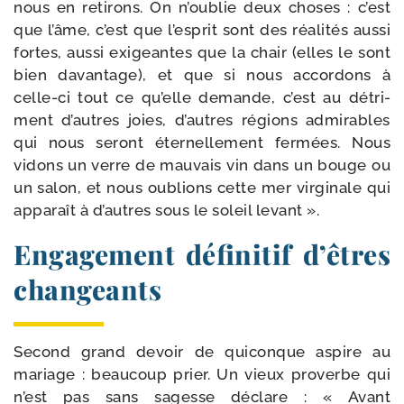
nous en reti­rons. On n’oublie deux choses : c’est
que l’âme, c’est que l’esprit sont des réa­li­tés aus­si
fortes, aus­si exi­geantes que la chair (elles le sont
bien davan­tage), et que si nous accor­dons à
celle-​ci tout ce qu’elle demande, c’est au détri­
ment d’autres joies, d’autres régions admi­rables
qui nous seront éter­nel­le­ment fer­mées. Nous
vidons un verre de mau­vais vin dans un bouge ou
un salon, et nous oublions cette mer vir­gi­nale qui
appa­raît à d’autres sous le soleil levant ».
Engagement définitif d’êtres
changeants
Second grand devoir de qui­conque aspire au
mariage : beau­coup prier. Un vieux pro­verbe qui
n’est pas sans sagesse déclare : « Avant