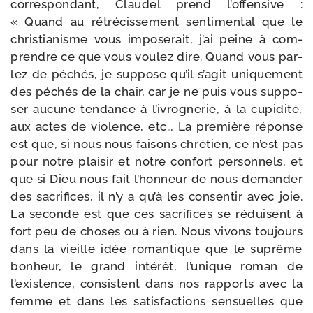
cor­res­pon­dant, Claudel prend l’offensive :
« Quand au rétré­cis­se­ment sen­ti­men­tal que le
chris­tia­nisme vous impo­se­rait, j’ai peine à com­
prendre ce que vous vou­lez dire. Quand vous par­
lez de péchés, je sup­pose qu’il s’agit uni­que­ment
des péchés de la chair, car je ne puis vous sup­po­
ser aucune ten­dance à l’ivrognerie, à la cupi­di­té,
aux actes de vio­lence, etc… La pre­mière réponse
est que, si nous nous fai­sons chré­tien, ce n’est pas
pour notre plai­sir et notre confort per­son­nels, et
que si Dieu nous fait l’honneur de nous deman­der
des sacri­fices, il n’y a qu’à les consen­tir avec joie.
La seconde est que ces sacri­fices se réduisent à
fort peu de choses ou à rien. Nous vivons tou­jours
dans la vieille idée roman­tique que le suprême
bon­heur, le grand inté­rêt, l’unique roman de
l’existence, consistent dans nos rap­ports avec la
femme et dans les satis­fac­tions sen­suelles que