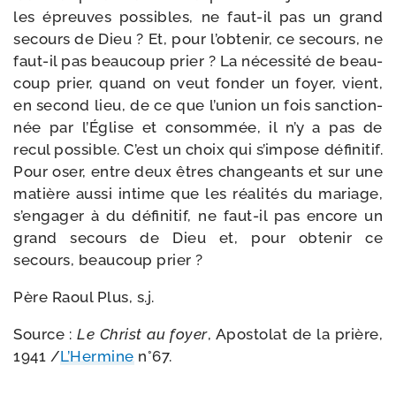
les épreuves pos­sibles, ne faut-​il pas un grand
secours de Dieu ? Et, pour l’obtenir, ce secours, ne
faut-​il pas beau­coup prier ? La néces­si­té de beau­
coup prier, quand on veut fon­der un foyer, vient,
en second lieu, de ce que l’union un fois sanc­tion­
née par l’Église et consom­mée, il n’y a pas de
recul pos­sible. C’est un choix qui s’impose défi­ni­tif.
Pour oser, entre deux êtres chan­geants et sur une
matière aus­si intime que les réa­li­tés du mariage,
s’engager à du défi­ni­tif, ne faut-​il pas encore un
grand secours de Dieu et, pour obte­nir ce
secours, beau­coup prier ?
Père Raoul Plus, s.j.
Source :
Le Christ au foyer
, Apostolat de la prière,
1941 /​
L’Hermine
n°67.