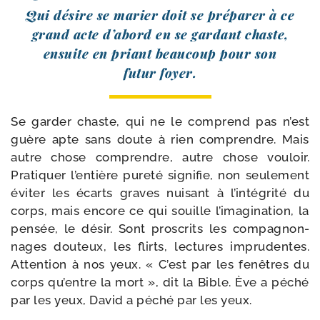
Qui désire se marier doit se pré­pa­rer à ce
grand acte d’abord en se gar­dant chaste,
ensuite en priant beau­coup pour son
futur foyer.
Se gar­der chaste, qui ne le com­prend pas n’est
guère apte sans doute à rien com­prendre. Mais
autre chose com­prendre, autre chose vou­loir.
Pratiquer l’entière pure­té signi­fie, non seule­ment
évi­ter les écarts graves nui­sant à l’intégrité du
corps, mais encore ce qui souille l’imagination, la
pen­sée, le désir. Sont pros­crits les com­pa­gnon­
nages dou­teux, les flirts, lec­tures impru­dentes.
Attention à nos yeux. « C’est par les fenêtres du
corps qu’entre la mort », dit la Bible. Ève a péché
par les yeux, David a péché par les yeux.