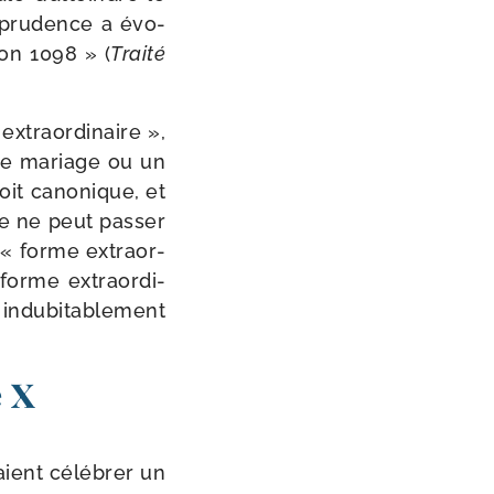
s­pru­dence a évo­
non 1098 » (
Traité
ra­or­di­naire »,
de mariage ou un
roit cano­nique, et
re ne peut pas­ser
« forme extra­or­
 forme extra­or­di­
du­bi­ta­ble­ment
e X
ient célé­brer un