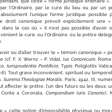
epen­dant, que cette « forme juri­dique ordi­naire 
ar l’Ordinaire, par le curé du lieu ou par un p
it abso­lu­ment l’unique forme juri­dique pos­sibl
 droit cano­nique pré­voit expli­ci­te­ment une «
 », dans le cas où « il n’est pas pos­sible d’avoir o
vé­nient le curé, ou l’Ordinaire, ou le prêtre délé
.
’avoir ou d’aller trou­ver le « témoin cano­nique » p
e (cf. F. X. Wernz – P. Vidal,
Ius Canonicum
, Rome 
to,
Iurisprudentia Pontificia
, Typis Poliglottis Vati
. Tout grave incon­vé­nient, spi­ri­tuel ou tem­po­rel, 
h,
Summa Theologiae Moralis
, Paris, 1942, III, num
ut affec­ter le prêtre, l’un des futurs ou les deux, u
. Conte a Coronata,
Compendium Iuris Canonici
, 
e « cette notion d’impossibilité phy­sique ou mora