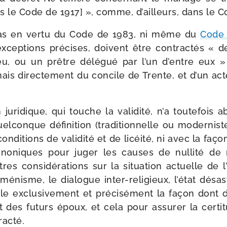
ns le Code de 1917] », comme, d’ailleurs, dans le 
as en ver­tu du Code de 1983, ni même du
Code 
xcep­tions pré­cises, doivent être contrac­tés « 
ieu, ou un prêtre délé­gué par l’un d’entre eux
ais direc­te­ment du concile de Trente, et d’un act
on juri­dique, qui touche la vali­di­té, n’a tou­te­fois 
l­conque défi­ni­tion (tra­di­tion­nelle ou moder­nis
ndi­tions de vali­di­té et de licéi­té, ni avec la fa
cano­niques pour juger les causes de nul­li­té d
es consi­dé­ra­tions sur la situa­tion actuelle de l’É
uménisme, le dia­logue inter-​religieux, l’état désas­
gle exclu­si­ve­ment et pré­ci­sé­ment la façon dont 
 des futurs époux, et cela pour assu­rer la cer­ti­tu
racté.