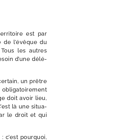
r­ri­toire est par
re de l’évêque du
 Tous les autres
esoin d’une délé­
cer­tain, un prêtre
bli­ga­toi­re­ment
e doit avoir lieu,
’est là une situa­
ar le droit et qui
: c’est pour­quoi,