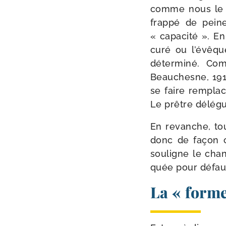
comme nous le v
frap­pé de peine
« capa­ci­té ». E
curé ou l’évêqu
déter­mi­né. Co
Beauchesne, 1919,
se faire rem­pla­
Le prêtre délé­gu
En revanche, tou
donc de façon ce
sou­ligne le cha­
quée pour défaut
La « forme