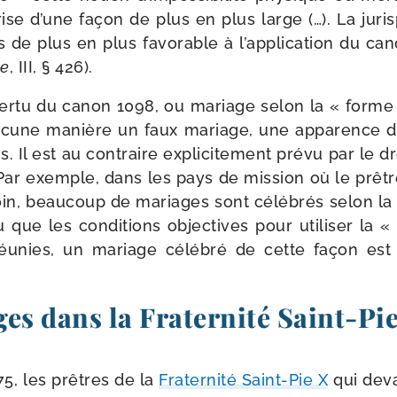
ise d’une façon de plus en plus large (…). La juri
 de plus en plus favo­rable à l’application du ca
ue
, III, § 426).
r­tu du canon 1098, ou mariage selon la « forme ext
ucune manière un faux mariage, une appa­rence 
 Il est au contraire expli­ci­te­ment pré­vu par le d
. Par exemple, dans les pays de mis­sion où le prêt
oin, beau­coup de mariages sont célé­brés selon la 
 que les condi­tions objec­tives pour uti­li­ser la «
éunies, un mariage célé­bré de cette façon est in
es dans la Fraternité Saint-​Pi
75, les prêtres de la
Fraternité Saint-​Pie X
qui deva