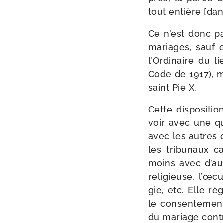
tout entière [da
Ce n’est donc p
mariages, sauf e
l’Ordinaire du l
Code de 1917), m
saint Pie X.
Cette dis­po­si­ti
voir avec une que
avec les autres co
les tri­bu­naux 
moins avec d’autr
reli­gieuse, l’œc
gie, etc. Elle rè
le consen­te­ment
du mariage cont