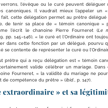
er­rons, l’évêque ou le curé peuvent délé­gue
s cano­niques. Il vau­drait mieux l’appeler un 
n fait, cette délé­ga­tion per­met au prêtre délé­gué
e, de tenir sa place de « témoin cano­nique » 
mme l’écrit le cha­noine Pierre Fourneret (
Le m
 pp. 145–146), « le curé et l’Ordinaire ont tou­jo
cer dans cette fonc­tion par un délé­gué, pour­vu qu’
é se contente de repré­sen­ter le curé ou l’Ordinai
t prêtre qui a reçu délé­ga­tion est « témoin can
r­tai­ne­ment valide célé­brer un mariage. Dans 
noine Fourneret, « la vali­di­té du mariage ne pour
 de com­pé­tence du prêtre » (
ibid
., p. 147).
 extraordinaire » et sa légitimi