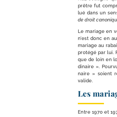
prêtre fut com­pr
lué dans un sens
de droit cano­niq
Le mariage en ve
n’est donc en a
mariage au rabais.
pro­té­gé par lui
que de loin en l
di­naire ». Pourvu
naire » soient r
valide.
Les mariag
Entre 1970 et 19