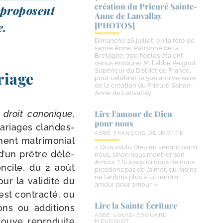
création du Prieuré Sainte-​
 pro­posent
Anne de Lanvallay
e.
[PHOTOS]
Dimanche 26 juillet, en la fête de
sainte Anne, Patronne de la
Bretagne, 700 fidèles étaient
venus entourer M. l'abbé Peignot,
Supérieur du District de France,
riage
pour célébrer le 50e anniversaire
de la création du Prieuré Sainte-
Anne de Lanvallay
 droit cano­nique
,
Lire l’amour de Dieu
pour nous
mariages clan­des­
ABBÉ FRANÇOIS DELMOTTE
ent matri­mo­nial
« Qu’a voulu Dieu en venant parmi
d’un prêtre délé­
nous, sinon nous montrer son
Amour ? Si jusqu’ici nous ne nous
ncile, du 2 août
pressions pas de l’aimer, du moins
ne tardons plus à lui rendre
r la vali­di­té du
amour pour amour. »
est contrac­té, ou
Lire la Sainte Écriture
ons ou addi­tions
ABBÉ LOUIS-EDOUARD
ouve repro­duite
MEUGNIOT