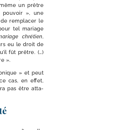
r même un prêtre
« pou­voir », une
 de rem­pla­cer le
pour tel mariage
ariage chré­tien
,
urs eu le droit de
il fût prêtre. (…)
re ».
o­nique » et peut
ce cas, en effet,
­ra pas être atta­
té