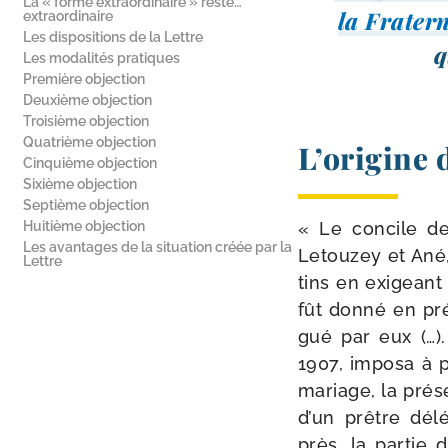
La « forme extraordinaire » reste…
la Fratern
extraordinaire
Les dispositions de la Lettre
q
Les modalités pratiques
Première objection
Deuxième objection
Troisième objection
Quatrième objection
L’origine 
Cinquième objection
Sixième objection
Septième objection
Huitième objection
« Le concile de
Les avantages de la situation créée par la
Letouzey et Ané, 
Lettre
tins en exi­gean
fût don­né en pr
gué par eux (…)
1907, impo­sa à p
mariage, la pré­s
d’un prêtre délé
près, la par­tie