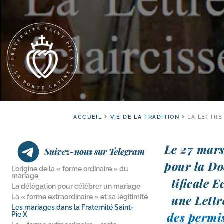
ACCUEIL
VIE DE LA TRADITION
LA LETTRE
Le 27 mars 
Suivez-nous sur Telegram
pour la Do
L’origine de la « forme ordinaire » du
mariage
ti­fi­cale
La délégation pour célébrer un mariage
une Lettr
La « forme extraordinaire » et sa légitimité
Les mariages dans la Fraternité Saint-​
des per­mi
Pie X