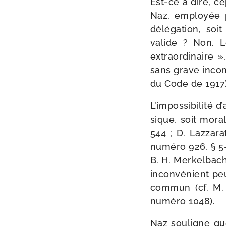
Est-​ce à dire, c
Naz, employée p
délé­ga­tion, so
valide ? Non. Le
extra­or­di­naire
sans grave incon­
du Code de 1917)
L’impossibilité d
sique, soit moral
544 ; D. Lazzara
numé­ro 926, § 5–6)
B. H. Merkelbac
incon­vé­nient pe
com­mun (cf. M
numé­ro 1048).
Naz sou­ligne qu