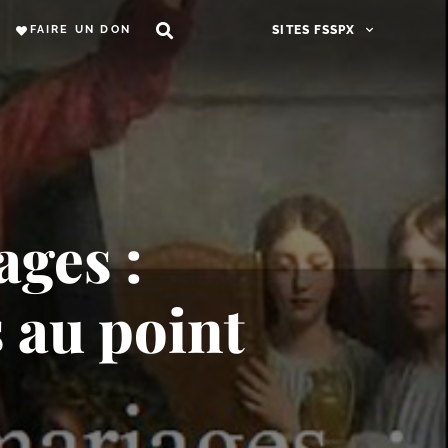
FAIRE UN DON
SITES FSSPX
ages :
 au point