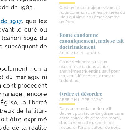
Code de 1983.
C’est un texte toujours vivant ; il
nous communique les pensées du
Dieu qui aime nos âmes comme
de 1917
, que les
un Père.
devant le curé ou
Rome condamne
 » (canon 1094 du
canoniquement, mais se tait
e sub­sé­quent de
doctrinalement
ABBÉ ALAIN LORANS
On ne reviendra plus aux
excommunications et aux
abso­lu­ment rien à
anathèmes tridentins, sauf pour
ceux qui défendent la messe
te) du mariage, ni
tridentine.
çon dont pro­cèdent
Ordre et désordre
e mariage, encore
ABBÉ PHILIPPE PAZAT
glise, la liber­té
Dans un monde moderne il
treux de la litur­
devient plus facile de glisser dans
cette spirale de désordre moral,
doit être expri­mé
d’où la nécessité urgente de
de de la réa­li­té
restaurer l’ordre autour de nous.