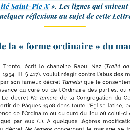
ité Saint-​Pie X
». Les lignes qui suivent
uelques réflexions au sujet de cette Lettr
de la « forme ordinaire » du ma
 Trente, écrit le cha­noine Raoul Naz (
Traité de
1954, III, § 417), vou­lut réagir contre l’abus des 
t par son fameux décret
Tametsi
que le consen­te­m
é­sence du curé ou de l’Ordinaire des par­ties, ou 
. Le décret
Ne temere
de la Congrégation du Co
ar­tir de Pâques 1908 dans toute l’Église latine, pou
ence de l’Ordinaire ou du curé du lieu où celui-​ci 
­gué par eux (…). A quelques légères modi­fi­ca­ti
 du décret
Ne temere
concer­nant le mariage se tr