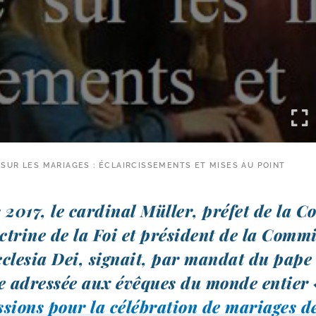
 SUR LES MARIAGES : ÉCLAIRCISSEMENTS ET MISES AU POINT
2017, le car­di­nal Müller, pré­fet de la 
ctrine de la Foi et pré­sident de la Comm
 Ecclesia Dei, signait, par man­dat du pap
e adres­sée aux évêques du monde entier
s­sions pour la célé­bra­tion de mariages de