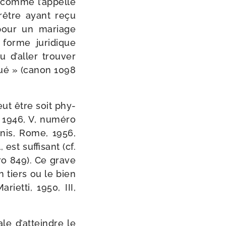
», comme l’appelle
rêtre ayant reçu
e pour un mariage
 forme juri­dique
u d’aller trou­ver
­gué » (canon 1098
eut être soit phy­
1946, V, numé­ro
canis, Rome, 1956,
est suf­fi­sant (cf.
é­ro 849). Ce grave
n tiers ou le bien
Marietti, 1950, III,
le d’atteindre le