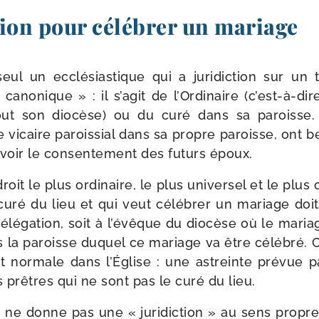
ion pour célébrer un mariage
eul un ecclé­sias­tique qui a juri­dic­tion sur un te
cano­nique » : il s’agit de l’Ordinaire (c’est-à-di
out son dio­cèse) ou du curé dans sa paroisse.
 vicaire parois­sial dans sa propre paroisse, ont b
­voir le consen­te­ment des futurs époux.
oit le plus ordi­naire, le plus uni­ver­sel et le plus 
curé du lieu et qui veut célé­brer un mariage doit o
é­ga­tion, soit à l’évêque du dio­cèse où le mariag
 la paroisse duquel ce mariage va être célé­bré. C
ent nor­male dans l’Église : une astreinte pré­vue p
 prêtres qui ne sont pas le curé du lieu.
n ne donne pas une « juri­dic­tion » au sens propre 