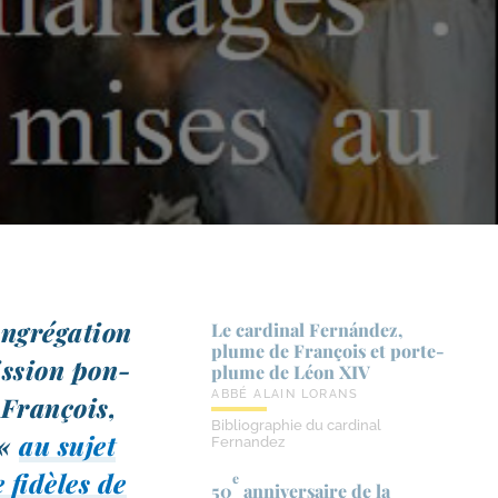
Congrégation
Le cardinal Fernández,
plume de François et porte-​
ission pon­
plume de Léon XIV
ABBÉ ALAIN LORANS
e François,
Bibliographie du cardinal
 «
au sujet
Fernandez
 fidèles de
e
50
anniversaire de la