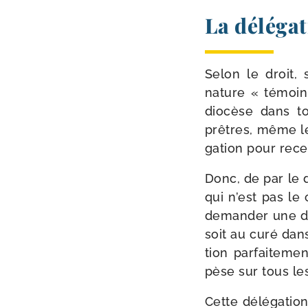
La délégat
Selon le droit, s
nature « témoin 
dio­cèse dans t
prêtres, même le
ga­tion pour rece
Donc, de par le dr
qui n’est pas le 
deman­der une dél
soit au curé dans
tion par­fai­te­m
pèse sur tous les
Cette délé­ga­tio