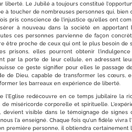
eur liber­té. Le Jubilé a tou­jours consti­tué l’oppor
­née à tou­cher de nom­breuses per­sonnes qui, bien
­fois pris conscience de l’injustice qu’elles ont com­
insérer à nou­veau dans la socié­té en appor­tant l
outes ces per­sonnes par­vienne de façon concrète
re être proche de ceux qui ont le plus besoin de 
es pri­sons, elles pour­ront obte­nir l’indulgenc
ont par la porte de leur cel­lule, en adres­sant le
uisse ce geste signi­fier pour elles le pas­sage d
orde de Dieu, capable de trans­for­mer les cœurs, e
or­mer les bar­reaux en expé­rience de liberté.
e l’Eglise redé­couvre en ce temps jubi­laire la r
e misé­ri­corde cor­po­relle et spi­ri­tuelle. L’expé
et, devient visible dans le témoi­gnage de sign
ous l’a ensei­gné. Chaque fois qu’un fidèle vivra l
pre­mière per­sonne, il obtien­dra cer­tai­ne­ment 