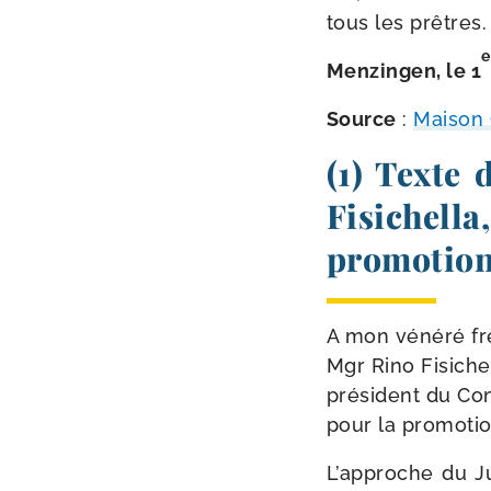
tous les prêtres.
e
Menzingen, le 1
Source
:
Maison 
(1) Texte 
Fisichella
promotion 
A mon véné­ré fr
Mgr Rino Fisiche
pré­sident du Conse
pour la pro­mo­ti
L’approche du Ju