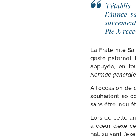
J’établis
l’Année s
sacre­ment
Pie X rece­
La Fraternité Sa
geste pater­nel. 
appuyée, en toute
Normae gene­ral
A l’occasion de 
sou­haitent se co
sans être inquiét
Lors de cette an
à cœur d’exercer
nal, sui­vant l’e