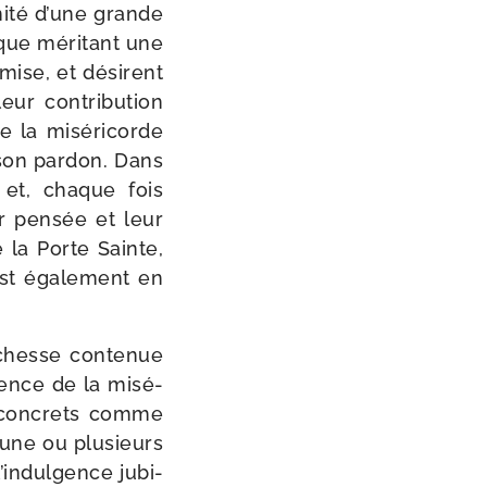
tunité d’une grande
 que méri­tant une
mise, et dési­rent
eur contri­bu­tion
 la misé­ri­corde
son par­don. Dans
e et, chaque fois
ur pen­sée et leur
e la Porte Sainte,
st éga­le­ment en
ichesse conte­nue
rience de la misé­
es concrets comme
’une ou plu­sieurs
l’indulgence jubi­