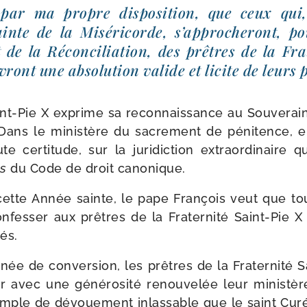
, par ma propre dis­po­si­tion, que ceux qu
ainte de la Miséricorde, s’approcheront, pou
 de la Réconciliation, des prêtres de la Fra
vront une abso­lu­tion valide et licite de leurs 
int-​Pie X exprime sa recon­nais­sance au Souverai
Dans le minis­tère du sacre­ment de péni­tence, el
 cer­ti­tude, sur la juri­dic­tion extra­or­di­naire
es
du Code de droit canonique.
cette Année sainte, le pape François veut que tou
nfes­ser aux prêtres de la Fraternité Saint-​Pie X
és.
née de conver­sion, les prêtres de la Fraternité Sa
 avec une géné­ro­si­té renou­ve­lée leur minis­tèr
xemple de dévoue­ment inlas­sable que le saint Cur