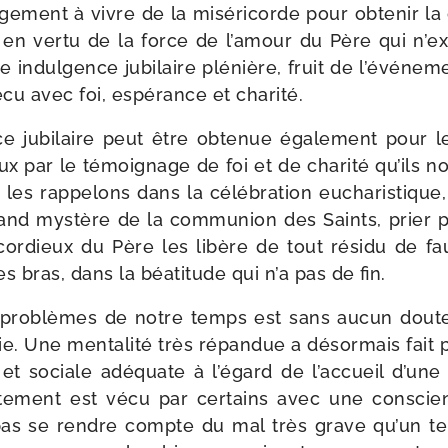
agement à vivre de la misé­ri­corde pour obte­nir l
 en ver­tu de la force de l’amour du Père qui n’ex
e indul­gence jubi­laire plé­nière, fruit de l’événe
écu avec foi, espé­rance et charité.
nce jubi­laire peut être obte­nue éga­le­ment pour 
 par le témoi­gnage de foi et de cha­ri­té qu’ils no
 rap­pe­lons dans la célé­bra­tion eucha­ris­tique,
and mys­tère de la com­mu­nion des Saints, prier 
­cor­dieux du Père les libère de tout rési­du de f
s bras, dans la béa­ti­tude qui n’a pas de fin.
 pro­blèmes de notre temps est sans aucun doute
ie. Une men­ta­li­té très répan­due a désor­mais fait p
le et sociale adé­quate à l’égard de l’accueil d’une
ement est vécu par cer­tains avec une conscience
as se rendre compte du mal très grave qu’un tel