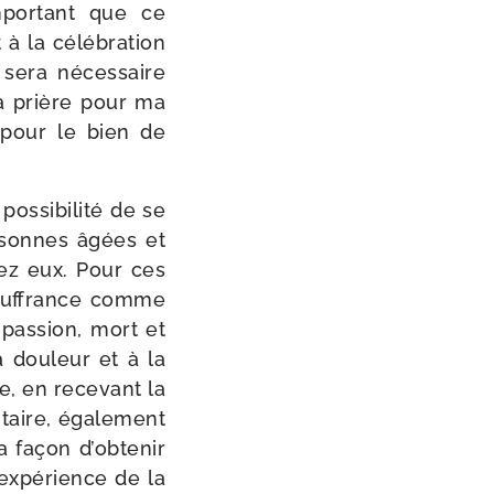
 impor­tant que ce
 la célé­bra­tion
 sera néces­saire
la prière pour ma
 pour le bien de
­si­bi­li­té de se
r­sonnes âgées et
hez eux. Pour ces
souf­france comme
pas­sion, mort et
a dou­leur et à la
, en rece­vant la
taire, éga­le­ment
la façon d’obtenir
l’expérience de la