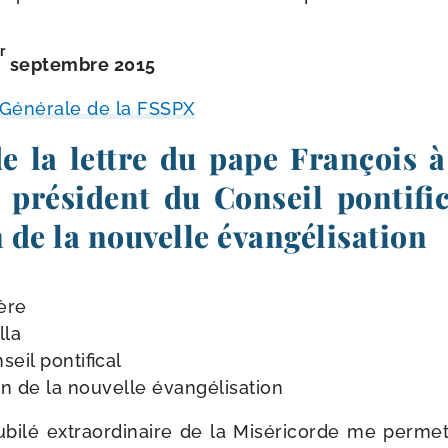
r
sep­tembre 2015
Générale de la FSSPX
de la lettre du pape François
, président du Conseil pontifi
de la nouvelle évangélisation
ère
lla
il pon­ti­fi­cal
on de la nou­velle évangélisation
bilé extra­or­di­naire de la Miséricorde me per­