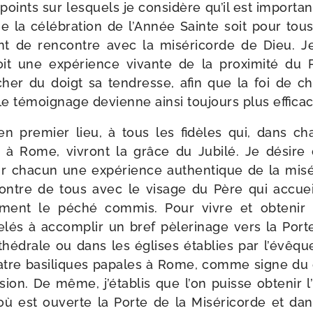
 points sur les­quels je consi­dère qu’il est impor­tan
e la célé­bra­tion de l’Année Sainte soit pour tou
t de ren­contre avec la misé­ri­corde de Dieu. J
it une expé­rience vivante de la proxi­mi­té du P
her du doigt sa ten­dresse, afin que la foi de 
le témoi­gnage devienne ain­si tou­jours plus efficac
n pre­mier lieu, à tous les fidèles qui, dans c
 à Rome, vivront la grâce du Jubilé. Je désire 
our cha­cun une expé­rience authen­tique de la misé
contre de tous avec le visage du Père qui accuei
e­ment le péché com­mis. Pour vivre et obte­nir 
­lés à accom­plir un bref pèle­ri­nage vers la Por
drale ou dans les églises éta­blies par l’évêque d
tre basi­liques papales à Rome, comme signe du 
­sion. De même, j’établis que l’on puisse obte­nir
 où est ouverte la Porte de la Miséricorde et dan