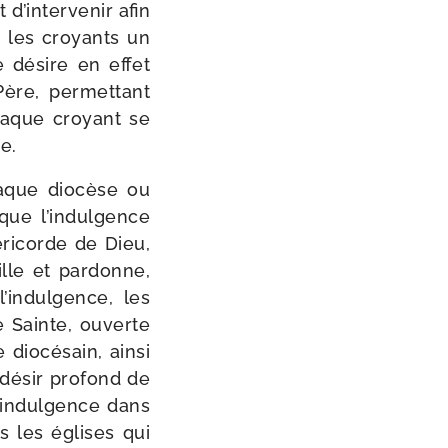
t d’intervenir afin
s les croyants un
e désire en effet
ère, per­met­tant
chaque croyant se
e.
haque dio­cèse ou
que l’indulgence
­ri­corde de Dieu,
lle et par­donne,
l’indulgence, les
te Sainte, ouverte
io­cé­sain, ain­si
désir pro­fond de
 l’indulgence dans
s les églises qui