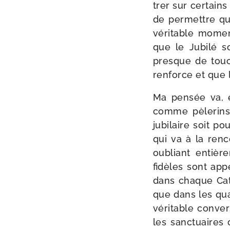
trer sur cer­tains
de per­mettre qu
véri­table momen
que le Jubilé so
presque de tou­c
ren­force et que 
Ma pen­sée va, e
comme pèle­rins
jubi­laire soit p
qui va à la ren­
oubliant entiè­r
fidèles sont appe
dans chaque Cathé
que dans les qua
véri­table conver
les sanc­tuaires