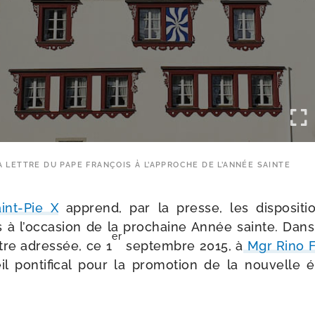
LETTRE DU PAPE FRANÇOIS À L’APPROCHE DE L’ANNÉE SAINTE
int-​Pie X
apprend, par la presse, les dis­po­si­
s à l’occasion de la pro­chaine Année sainte. Dans 
er
tre adres­sée, ce 1
sep­tembre 2015, à
Mgr Rino Fi
pon­ti­fi­cal pour la pro­mo­tion de la nou­velle éva
: