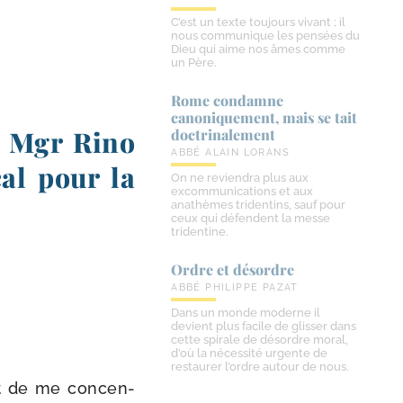
C’est un texte toujours vivant ; il
nous communique les pensées du
Dieu qui aime nos âmes comme
un Père.
Rome condamne
canoniquement, mais se tait
 à Mgr Rino
doctrinalement
ABBÉ ALAIN LORANS
cal pour la
On ne reviendra plus aux
excommunications et aux
anathèmes tridentins, sauf pour
ceux qui défendent la messe
tridentine.
Ordre et désordre
ABBÉ PHILIPPE PAZAT
Dans un monde moderne il
devient plus facile de glisser dans
cette spirale de désordre moral,
d’où la nécessité urgente de
restaurer l’ordre autour de nous.
met de me concen­