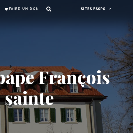
FAIRE UN DON
SITES FSSPX
pape François
 sainte