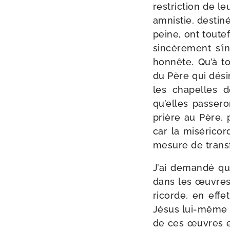
res­tric­tion de l
amnis­tie, des­ti
peine, ont tou­te
sin­cè­re­ment s’
hon­nête. Qu’à t
du Père qui dési
les cha­pelles d
qu’elles pas­se­r
prière au Père, p
car la misé­ri­c
mesure de trans­f
J’ai deman­dé qu
dans les œuvres d
ri­corde, en eff
Jésus lui-​même n
de ces œuvres en 