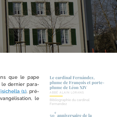
tions que le pape
Le cardinal Fernández,
plume de François et porte-​
le der­nier para­
plume de Léon XIV
sichella (1)
, pré­
ABBÉ ALAIN LORANS
n­gé­li­sa­tion, le
Bibliographie du cardinal
Fernandez
e
50
anniversaire de la