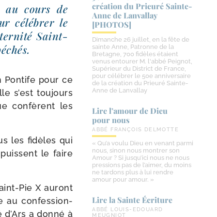
création du Prieuré Sainte-​
i, au cours de
Anne de Lanvallay
r célé­brer le
[PHOTOS]
ternité Saint-​
Dimanche 26 juillet, en la fête de
péchés.
sainte Anne, Patronne de la
Bretagne, 700 fidèles étaient
venus entourer M. l'abbé Peignot,
Supérieur du District de France,
pour célébrer le 50e anniversaire
n Pontife pour ce
de la création du Prieuré Sainte-
Anne de Lanvallay
le s’est tou­jours
 que confèrent les
Lire l’amour de Dieu
pour nous
ABBÉ FRANÇOIS DELMOTTE
s les fidèles qui
« Qu’a voulu Dieu en venant parmi
nous, sinon nous montrer son
 puissent le faire
Amour ? Si jusqu’ici nous ne nous
pressions pas de l’aimer, du moins
ne tardons plus à lui rendre
amour pour amour. »
int-​Pie X auront
Lire la Sainte Écriture
e au confes­sion­
ABBÉ LOUIS-EDOUARD
é d’Ars a don­né à
MEUGNIOT