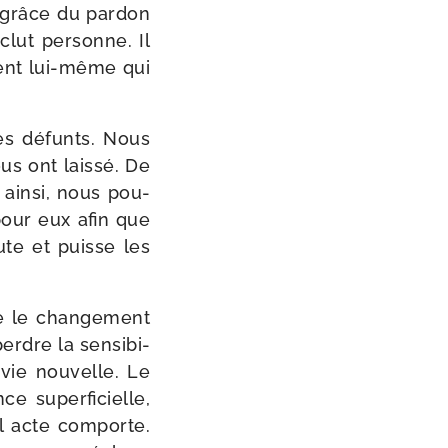
a grâce du par­don
clut per­sonne. Il
ment lui-​même qui
les défunts. Nous
us ont lais­sé. De
 ain­si, nous pou­
pour eux afin que
aute et puisse les
 le chan­ge­ment
erdre la sen­si­bi­
 vie nou­velle. Le
 super­fi­cielle,
 acte com­porte.