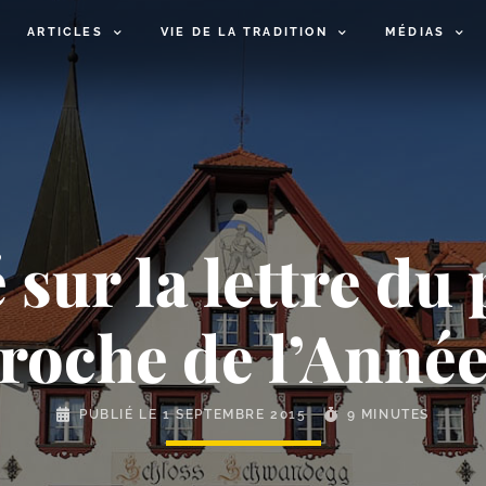
ARTICLES
VIE DE LA TRADITION
MÉDIAS
ur la lettre du 
proche de l’Année
PUBLIÉ LE
1 SEPTEMBRE 2015
9 MINUTES