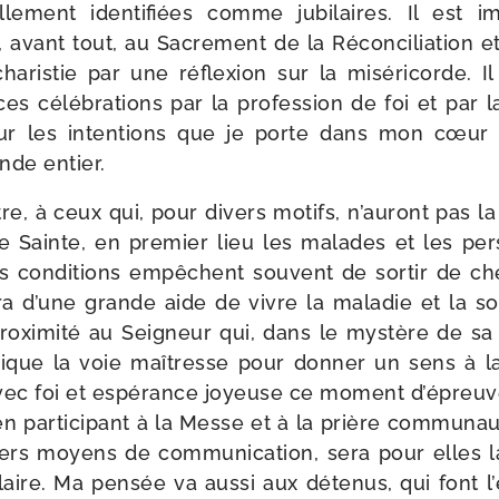
nel­le­ment iden­ti­fiées comme jubi­laires. Il est
 avant tout, au Sacrement de la Réconciliation et à
haristie par une réflexion sur la misé­ri­corde. Il
s célé­bra­tions par la pro­fes­sion de foi et par 
ur les inten­tions que je porte dans mon cœur
nde entier.
e, à ceux qui, pour divers motifs, n’auront pas la pos
e Sainte, en pre­mier lieu les malades et les pe
s condi­tions empêchent sou­vent de sor­tir de c
era d’une grande aide de vivre la mala­die et la 
roxi­mi­té au Seigneur qui, dans le mys­tère de sa 
ndique la voie maî­tresse pour don­ner un sens à l
 avec foi et espé­rance joyeuse ce moment d’épreuve
 par­ti­ci­pant à la Messe et à la prière com­mu­nau­
vers moyens de com­mu­ni­ca­tion, sera pour elles 
­laire. Ma pen­sée va aus­si aux déte­nus, qui font 