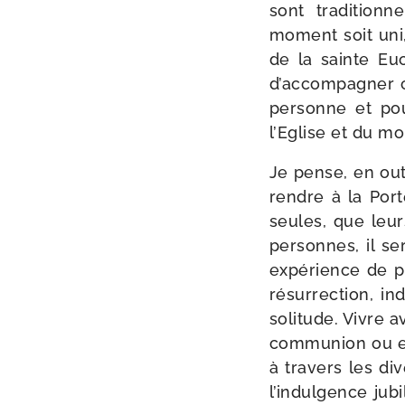
sont tra­di­tion­
moment soit uni,
de la sainte Euc
d’accompagner ce
per­sonne et po
l’Eglise et du mo
Je pense, en outr
rendre à la Port
seules, que leur
per­sonnes, il s
expé­rience de p
résur­rec­tion, i
soli­tude. Vivre
com­mu­nion ou en
à tra­vers les di
l’indulgence jubi