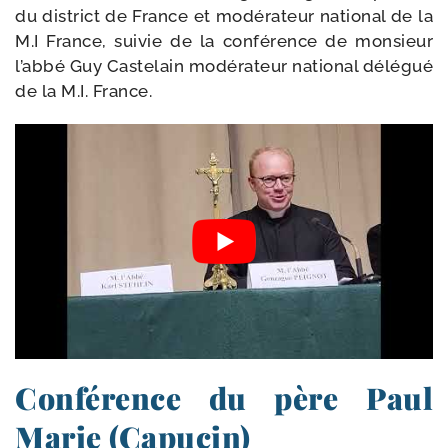
du dis­trict de France et modé­ra­teur natio­nal de la
M.I France, sui­vie de la confé­rence de mon­sieur
l’ab­bé Guy Castelain modé­ra­teur natio­nal délé­gué
de la M.I. France.
Conférence du père Paul
Marie (Capucin)