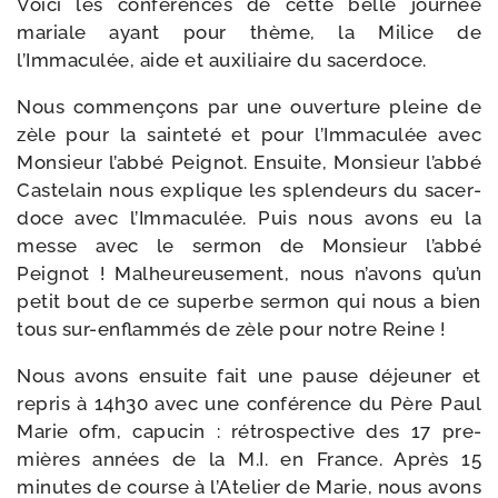
Voici les confé­rences de cette belle jour­née
mariale ayant pour thème, la Milice de
l’Immaculée, aide et auxi­liaire du sacerdoce.
Nous com­men­çons par une ouver­ture pleine de
zèle pour la sain­te­té et pour l’Immaculée avec
Monsieur l’abbé Peignot. Ensuite, Monsieur l’abbé
Castelain nous explique les splen­deurs du sacer­
doce avec l’Immaculée. Puis nous avons eu la
messe avec le ser­mon de Monsieur l’abbé
Peignot ! Malheureusement, nous n’avons qu’un
petit bout de ce superbe ser­mon qui nous a bien
tous sur-​enflammés de zèle pour notre Reine !
Nous avons ensuite fait une pause déjeu­ner et
repris à 14h30 avec une confé­rence du Père Paul
Marie ofm, capu­cin : rétros­pec­tive des 17 pre­
mières années de la M.I. en France. Après 15
minutes de course à l’Atelier de Marie, nous avons