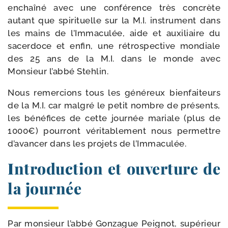
enchaî­né avec une confé­rence très concrète
autant que spi­ri­tuelle sur la M.I. ins­tru­ment dans
les mains de l’Immaculée, aide et auxi­liaire du
sacer­doce et enfin, une rétros­pec­tive mon­diale
des 25 ans de la M.I. dans le monde avec
Monsieur l’abbé Stehlin.
Nous remer­cions tous les géné­reux bien­fai­teurs
de la M.I. car mal­gré le petit nombre de pré­sents,
les béné­fices de cette jour­née mariale (plus de
1000€) pour­ront véri­ta­ble­ment nous per­mettre
d’avancer dans les pro­jets de l’Immaculée.
I
ntroduction et ouverture de
la journée
Par mon­sieur l’ab­bé Gonzague Peignot, supé­rieur