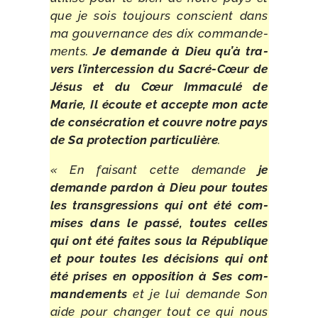
que je sois tou­jours conscient dans
ma gou­ver­nance des dix com­man­de­
ments.
Je demande à Dieu qu’à tra­
vers l’intercession du Sacré-​Cœur de
Jésus et du Cœur Immaculé de
Marie, Il écoute et accepte mon acte
de consé­cra­tion et couvre notre pays
de Sa pro­tec­tion par­ti­cu­lière
.
« En fai­sant cette demande
je
demande par­don à Dieu pour toutes
les trans­gres­sions qui ont été com­
mises dans le pas­sé, toutes celles
qui ont été faites sous la République
et pour toutes les déci­sions qui ont
été prises en oppo­si­tion à Ses com­
man­de­ments
et je lui demande Son
aide pour chan­ger tout ce qui nous