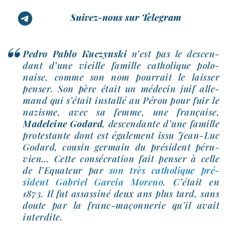
Suivez-nous sur Telegram
Pedro Pablo Kuczynski
n’est pas le des­cen­
dant d’une vieille famille catho­lique polo­
naise, comme son nom pour­rait le lais­ser
pen­ser. Son père était un méde­cin juif alle­
mand qui s’é­tait ins­tal­lé au Pérou pour fuir le
nazisme, avec sa femme, une fran­çaise,
Madeleine Godard
, des­cen­dante d’une famille
pro­tes­tante dont est éga­le­ment issu Jean-​Luc
Godard, cou­sin ger­main du pré­sident péru­
vien… Cette consé­cra­tion fait pen­ser à celle
de l’Equateur par
son très catho­lique pré­
sident Gabriel Garcia Moreno
. C’était en
1873. Il fut assas­si­né deux ans plus tard, sans
doute par la franc-​maçonnerie qu’il avait
interdite.