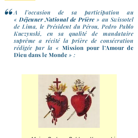
A l’occasion de sa par­ti­ci­pa­tion au
«
Déjeuner National de Prière
» au Swissotel
de Lima, le Président du Pérou, Pedro Pablo
Kuczynski, en sa qua­li­té de man­da­taire
suprême a réci­té la prière de consé­cra­tion
rédi­gée par la «
Mission pour l’Amour de
Dieu dans le Monde
» :