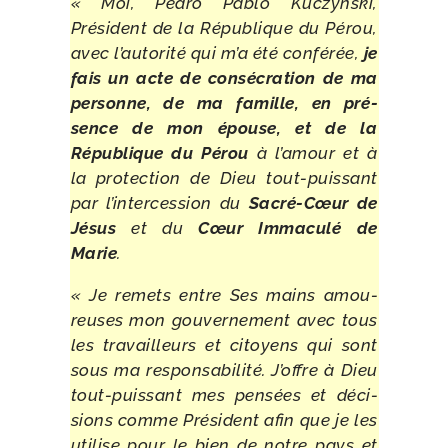
« Moi, Pedro Pablo Kuczynski,
Président de la République du Pérou,
avec l’autorité qui m’a été confé­rée,
je
fais un acte de consé­cra­tion de ma
per­sonne, de ma famille, en pré­
sence de mon épouse, et de la
République du Pérou
à l’amour et à
la pro­tec­tion de Dieu tout-​puissant
par l’intercession du
Sacré-​Cœur de
Jésus
et du
Cœur Immaculé de
Marie
.
« Je remets entre Ses mains amou­
reuses mon gou­ver­ne­ment avec tous
les tra­vailleurs et citoyens qui sont
sous ma res­pon­sa­bi­li­té. J’offre à Dieu
tout-​puissant mes pen­sées et déci­
sions comme Président afin que je les
uti­lise pour le bien de notre pays et