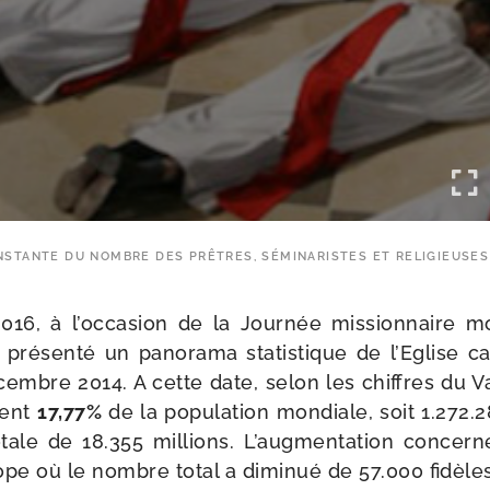
NSTANTE DU NOMBRE DES PRÊTRES, SÉMINARISTES ET RELIGIEUSES
16, à l’occasion de la Journée mis­sion­naire mo
ré­sen­té un pano­ra­ma sta­tis­tique de l’Eglise c
mbre 2014. A cette date, selon les chiffres du Va
tent
17,77%
de la popu­la­tion mon­diale, soit 1.272
totale de 18.355 mil­lions. L’augmentation concern
ope où le nombre total a dimi­nué de 57.000 fidèles