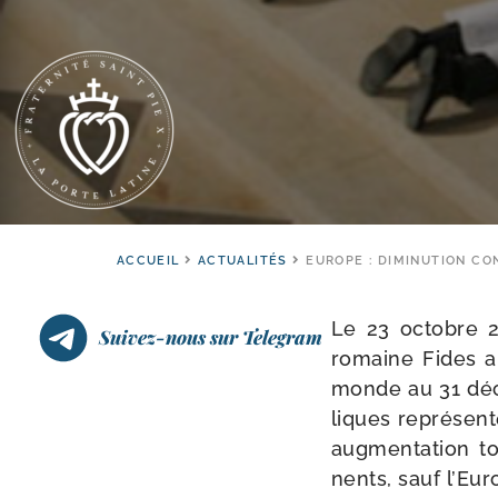
ACCUEIL
ACTUALITÉS
EUROPE : DIMINUTION CO
Le 23 octobre 20
Suivez-nous sur Telegram
romaine Fides a p
monde au 31 déce
liques repré­sen
aug­men­ta­tion 
nents, sauf l’Eur