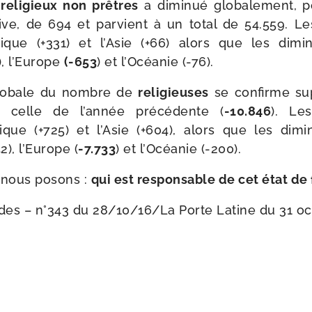
s
reli­gieux non prêtres
a dimi­nué glo­ba­le­ment,
ive, de 694 et par­vient à un total de 54.559. Les
ique (+331) et l’Asie (+66) alors que les dimi­
), l’Europe
(-653
) et l’Océanie (-76).
 glo­bale du nombre de
reli­gieuses
se confirme sup
 celle de l’année pré­cé­dente (
-10.846
). Les
ique (+725) et l’Asie (+604), alors que les dimi­n
2), l’Europe (
-7.733
) et l’Océanie (-200).
 nous posons :
qui est res­pon­sable de cet état de 
ides – n°343 du 28/​10/​16/​
La Porte Latine du 31 o