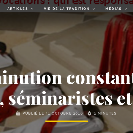
ARTICLES
VIE DE LA TRADITION
MÉDIAS
inution consta
, séminaristes et
PUBLIÉ LE
31 OCTOBRE 2016
2 MINUTES