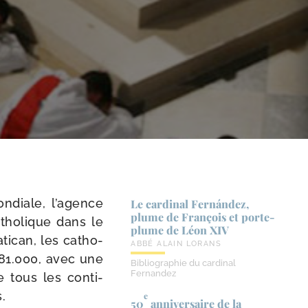
n­diale, l’agence
Le cardinal Fernández,
plume de François et porte-​
atho­lique dans le
plume de Léon XIV
tican, les catho­
ABBÉ ALAIN LORANS
.281.000, avec une
Bibliographie du cardinal
Fernandez
e tous les conti­
.
e
50
anniversaire de la