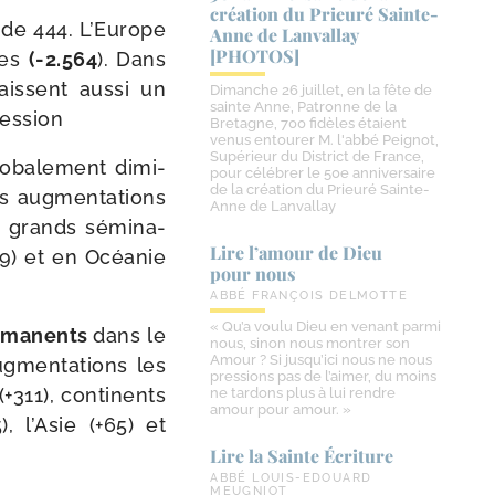
création du Prieuré Sainte-​
n de 444. L’Europe
Anne de Lanvallay
[PHOTOS]
res
(-2.564
). Dans
issent aus­si un
Dimanche 26 juillet, en la fête de
sainte Anne, Patronne de la
ression
Bretagne, 700 fidèles étaient
venus entourer M. l'abbé Peignot,
Supérieur du District de France,
lo­ba­le­ment dimi­
pour célébrer le 50e anniversaire
de la création du Prieuré Sainte-
s aug­men­ta­tions
Anne de Lanvallay
s grands sémi­na­
Lire l’amour de Dieu
29) et en Océanie
pour nous
ABBÉ FRANÇOIS DELMOTTE
« Qu’a voulu Dieu en venant parmi
r­ma­nents
dans le
nous, sinon nous montrer son
Amour ? Si jusqu’ici nous ne nous
­men­ta­tions les
pressions pas de l’aimer, du moins
(+311), conti­nents
ne tardons plus à lui rendre
amour pour amour. »
, l’Asie (+65) et
Lire la Sainte Écriture
ABBÉ LOUIS-EDOUARD
MEUGNIOT