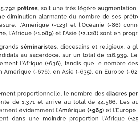
415.792
prêtres
, soit une très légère aug­men­ta­tio
une dimi­nu­tion alar­mante du nombre de ses prêt
ure, l’Amérique (-123) et l’Océanie (-86) conna
e, l’Afrique (+1.089) et l’Asie (+2.128) sont en prog
 grands
sémi­na­ristes
, dio­cé­sains et reli­gieux, a g
­di­dats au sacer­doce, sur un total de 116.939. Le
­ment l’Afrique (+636), tan­dis que le nombre de
en Amérique (-676), en Asie (-635), en Europe (-6
e­ment pro­por­tion­nelle, le nombre des
diacres pe
té de 1.371 et arrive au total de 44.566. Les aug
cernent évi­dem­ment l’Amérique
(+965
) et l’Europe 
tent dans une moindre pro­por­tion l’Afrique (+25)