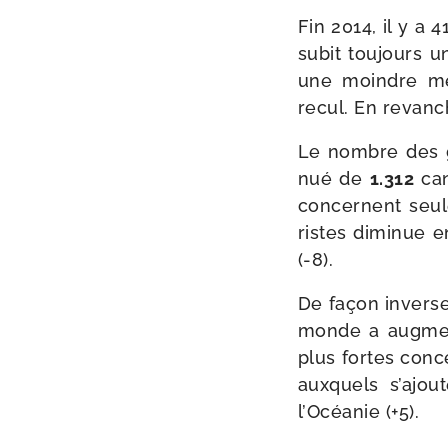
Fin 2014, il y a 
subit tou­jours 
une moindre mes
recul. En revanch
Le nombre des
nué de
1.312
can
concernent seule
ristes dimi­nue 
(-8).
De façon inver­s
monde a aug­men­
plus fortes con
aux­quels s’ajou
l’Océanie (+5).