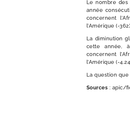
Le nombre de
année consé­cu­t
concernent l’Afr
l’Amérique (-362
La dimi­nu­tion
cette année, à
concernent l’Afr
l’Amérique (-4.24
La ques­tion que
Sources
: apic/​f