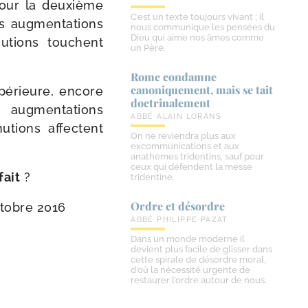
 pour la deuxième
C’est un texte toujours vivant ; il
 aug­men­ta­tions
nous communique les pensées du
Dieu qui aime nos âmes comme
nu­tions touchent
un Père.
Rome condamne
canoniquement, mais se tait
é­rieure, encore
doctrinalement
 aug­men­ta­tions
ABBÉ ALAIN LORANS
u­tions affectent
On ne reviendra plus aux
excommunications et aux
anathèmes tridentins, sauf pour
ceux qui défendent la messe
fait
?
tridentine.
Ordre et désordre
ctobre 2016
ABBÉ PHILIPPE PAZAT
Dans un monde moderne il
devient plus facile de glisser dans
cette spirale de désordre moral,
d’où la nécessité urgente de
restaurer l’ordre autour de nous.