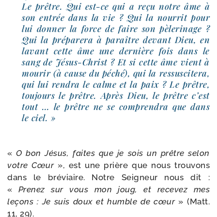
Le prêtre. Qui est-​ce qui a reçu notre âme à
son entrée dans la vie ? Qui la nour­rit pour
lui don­ner la force de faire son pèle­ri­nage ?
Qui la pré­pa­re­ra à paraître devant Dieu, en
lavant cette âme une der­nière fois dans le
sang de Jésus-​Christ ? Et si cette âme vient à
mou­rir (à cause du péché), qui la res­sus­ci­te­ra,
qui lui ren­dra le calme et la paix ? Le prêtre,
tou­jours le prêtre. Après Dieu, le prêtre c’est
tout … le prêtre ne se com­pren­dra que dans
le ciel. »
«
O bon Jésus, faites que je sois un prêtre selon
votre Cœur
», est une prière que nous trou­vons
dans le bré­viaire. Notre Seigneur nous dit :
«
Prenez sur vous mon joug, et rece­vez mes
leçons : Je suis doux et humble de cœur
» (Matt.
11, 29).