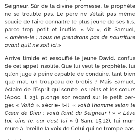
Seigneur. Sûr de la divine pro­messe, le pro­phète
ne se trouble pas. Le père ne s’était pas même
sou­cié de faire connaître le plus jeune de ses fils,
parce trop petit et inutile. «
Va
», dit Samuel,
«
amène-​le ; nous ne pren­drons pas de nour­ri­ture
avant qu’il ne soit ici.
»
Arrive timide et essouf­flé le jeune David, confus
de cet appel inso­lite. Que lui veut le pro­phète, lui
qu’on juge à peine capable de conduire, tant bien
que mal, un trou­peau de bre­bis ? Mais Samuel,
éclai­ré de l’Esprit qui scrute les reins et les cœurs
(Apoc. II, 23), plonge son regard sur le petit ber­
ger. «
Voilà
», s’écrie- t‑il, «
voi­là l’homme selon le
Cœur de Dieu ; voi­là l’oint du Seigneur !
» «
Lève
toi, oins-​le, car c’est lui
» (I Sam. 15,12), lui mur­
mure à l’oreille la voix de Celui qui ne trompe pas.