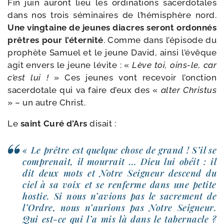
Fin juin auront lieu les ordi­na­tions sacer­do­tales
dans nos trois sémi­naires de l’hémisphère nord.
Une ving­taine de jeunes diacres seront ordon­nés
prêtres pour l’éternité
. Comme dans l’épisode du
pro­phète Samuel et le jeune David, ain­si l’évêque
agit envers le jeune lévite : «
Lève toi, oins-​le, car
c’est lui !
» Ces jeunes vont rece­voir l’onction
sacer­do­tale qui va faire d’eux des «
alter Christus
» – un autre Christ.
Le
saint Curé d’Ars
disait :
« Le prêtre est quelque chose de grand ! S’il se
com­pre­nait, il mour­rait … Dieu lui obéit : il
dit deux mots et Notre Seigneur des­cend du
ciel à sa voix et se ren­ferme dans une petite
hos­tie. Si nous n’avions pas le sacre­ment de
l’Ordre, nous n’aurions pas Notre Seigneur.
Qui est-​ce qui l’a mis là dans le taber­nacle ?