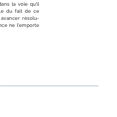
dans la voie qu’il
able du fait de ce
 avan­cer réso­lu­
lence ne l’emporte