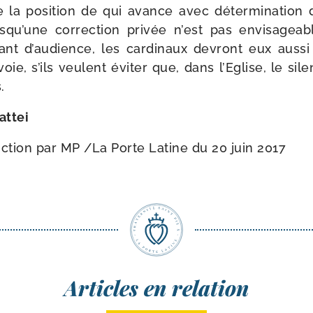
 la posi­tion de qui avance avec déter­mi­na­tion 
isqu’une cor­rec­tion pri­vée n’est pas envi­sa­ge
ant d’audience, les car­di­naux devront eux aus­si
ie, s’ils veulent évi­ter que, dans l’Eglise, le si
.
attei
uction par MP /​
La Porte Latine du 20 juin 2017
Articles en relation