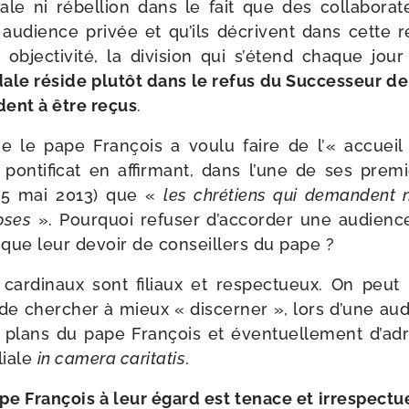
dale ni rébel­lion dans le fait que des col­la­bo­ra
dience pri­vée et qu’ils décrivent dans cette r
bjec­ti­vi­té, la divi­sion qui s’étend chaque jou
ale réside plu­tôt dans le refus du Successeur de
ent à être reçus
.
ue le pape François a vou­lu faire de l’« accuei
on­ti­fi­cat en affir­mant, dans l’une de ses pre­
25 mai 2013) que «
les chré­tiens qui demandent 
loses
». Pourquoi refu­ser d’accorder une audience
 que leur devoir de conseillers du pape ?
car­di­naux sont filiaux et res­pec­tueux. On peut
é de cher­cher à mieux « dis­cer­ner », lors d’une aud
es plans du pape François et éven­tuel­le­ment d’ad
iliale
in came­ra cari­ta­tis
.
pe François à leur égard est tenace et irres­pec­t