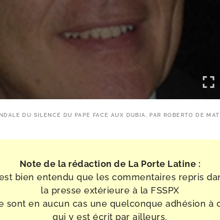
ANDALE DU SILENCE DU PAPE FACE AUX DUBIA, PAR ROBERTO DE MAT
Note de la rédac­tion de La Porte Latine :
l est bien enten­du que les com­men­taires repris da
la presse exté­rieure à la FSSPX
e sont en aucun cas une quel­conque adhé­sion à 
qui y est écrit par ailleurs.