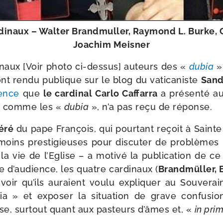
­di­naux – Walter Brandmuller, Raymond L. Burke, C
Joachim Meisner
­naux [Voir pho­to ci-​dessus] auteurs des «
dubia
» 
ont ren­du publique sur le blog du vati­ca­niste
Sand
ence
que
le car­di­nal Carlo Caffarra
a pré­sen­té a
i, comme les «
dubia
», n’a pas reçu de réponse.
é­ré
du pape François, qui pour­tant reçoit à Saint
n moins pres­ti­gieuses pour dis­cu­ter de pro­blèm
la vie de l’Eglise – a moti­vé la publi­ca­tion de 
e d’audience, les quatre car­di­naux (
Brandmüller, B
avoir qu’ils auraient vou­lu expli­quer au Souverai
 » et expo­ser la situa­tion de grave confu­sion
ise, sur­tout quant aux pas­teurs d’âmes et, «
in pri­