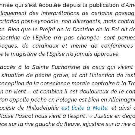
nnée qui s’est écou­lée depuis la publi­ca­tion d’
Amor
­que­ment des inter­pré­ta­tions de cer­tains pas­sag
ortation post-​synodale, non diver­gents, mais contra
e. Bien que le Préfet de la Doctrine de la Foi ait dé
doc­trine de l’Eglise n’a pas chan­gée, sont paru
’évêques, de car­di­naux et même de confé­rences 
 le magis­tère de l’Eglise n’a jamais approuvé.
accès à la Sainte Eucharistie de ceux qui vivent o
 situa­tion de péché grave, et ont l’intention de res­
oncep­tion de la conscience morale contraire à la Trad
’on en vient – et com­bien il est dou­lou­reux de le con
qu’on appelle péché en Pologne est bien en Allemagne,
diocèse de Philadelphie
est licite à Malte
, et ain­s
Blaise Pascal nous vient à l’esprit : « Justice en deç
­tice sur la rive gauche du fleuve, injus­tice sur la rive 