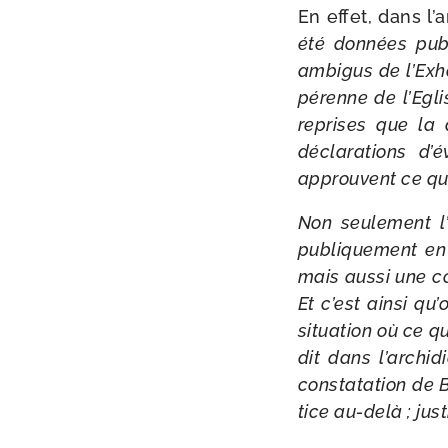
En effet, dans l’a
été don­nées publi
ambi­gus de l’Exh
pérenne de l’Eglis
reprises que la 
décla­ra­tions d
approuvent ce que
Non seule­ment l’
publi­que­ment en
mais aus­si une c
Et c’est ain­si qu
situa­tion où ce 
dit dans l’archi
consta­ta­tion de 
tice au-​delà ; jus