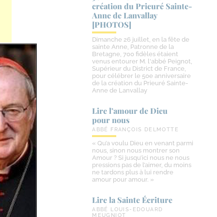
création du Prieuré Sainte-​
Anne de Lanvallay
[PHOTOS]
Dimanche 26 juillet, en la fête de
sainte Anne, Patronne de la
Bretagne, 700 fidèles étaient
venus entourer M. l'abbé Peignot,
Supérieur du District de France,
pour célébrer le 50e anniversaire
de la création du Prieuré Sainte-
Anne de Lanvallay
Lire l’amour de Dieu
pour nous
ABBÉ FRANÇOIS DELMOTTE
« Qu’a voulu Dieu en venant parmi
nous, sinon nous montrer son
Amour ? Si jusqu’ici nous ne nous
pressions pas de l’aimer, du moins
ne tardons plus à lui rendre
amour pour amour. »
Lire la Sainte Écriture
ABBÉ LOUIS-EDOUARD
MEUGNIOT