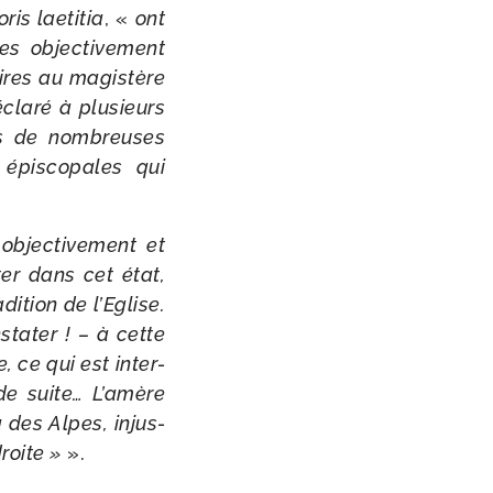
is lae­ti­tia
, «
ont
es objec­ti­ve­ment
ires au magis­tère
cla­ré à plu­sieurs
es de nom­breuses
épis­co­pales qui
bjec­ti­ve­ment et
ter dans cet état,
ition de l’Eglise.
sta­ter ! – à cette
 ce qui est inter­
i de suite… L’amère
à des Alpes, injus­
droite »
».