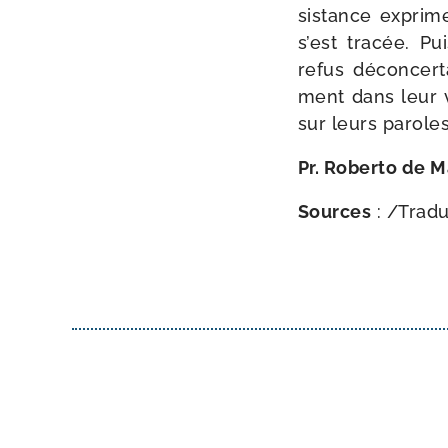
sis­tance exprime
s’est tra­cée. Pu
refus décon­cer­t
ment dans leur vo
sur leurs paroles
Pr. Roberto de M
Sources
: /​Trad