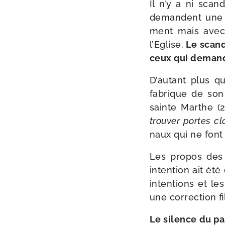
Il n’y a ni scan­
demandent une au
ment mais avec o
l’Eglise.
Le scan­d
ceux qui demand
D’autant plus q
fabrique de son p
sainte Marthe (
trou­ver portes c
naux qui ne font
Les pro­pos des 
inten­tion ait ét
inten­tions et l
une cor­rec­tion f
Le silence du pa