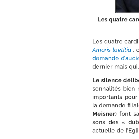
Les quatre car
Les quatre car­di
Amoris lae­ti­tia
, 
demande d’audi
der­nier mais qu
Le silence déli­b
son­na­li­tés bie
impor­tants pour 
la demande filial
Meisner
) font s
sons des « dubia
actuelle de l’Egl