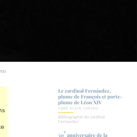
TEI
Le cardinal Fernández,
plume de François et porte-​
plume de Léon XIV
ABBÉ ALAIN LORANS
ns
Bibliographie du cardinal
Fernandez
ce
e
50
anniversaire de la