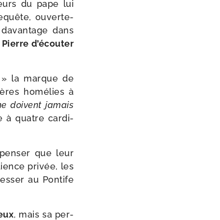
­teurs du pape lui
equête, ouver­te­
r davan­tage dans
 Pierre d’écouter
l » la marque de
mières homé­lies à
ne doivent jamais
 à quatre car­di­
 pen­ser que leur
ience pri­vée, les
resser au Pontife
ueux
, mais sa per­