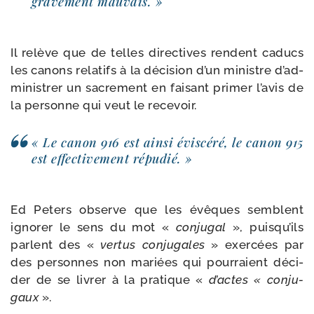
gra­ve­ment mauvais. »
Il relève que de telles direc­tives rendent caducs
les canons rela­tifs à la déci­sion d’un ministre d’ad­
mi­nis­trer un sacre­ment en fai­sant pri­mer l’a­vis de
la per­sonne qui veut le recevoir.
« Le canon 916 est ain­si évis­cé­ré, le canon 915
est effec­ti­ve­ment répudié. »
Ed Peters observe que les évêques semblent
igno­rer le sens du mot «
conju­gal
», puis­qu’ils
parlent des «
ver­tus conju­gales
» exer­cées par
des per­sonnes non mariées qui pour­raient déci­
der de se livrer à la pra­tique «
d’actes « conju­
gaux
».