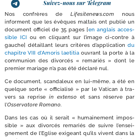
Suivez-nous sur Telegram
Nos confrères de
Lifesitenews​.com
nous
informent que les évêques mal­tais ont publié un
docu­ment offi­ciel de 35 pages [
en anglais acces­
sible ICI
ou en cli­quant sur l’i­mage ci-​contre à
gauche] détaillant leurs cri­tères d’ap­pli­ca­tion
du
cha­pitre VIII d’Amoris lae­ti­tia
ouvrant la porte à la
com­mu­nion des divor­cés « rema­riés » dont le
pre­mier mariage n’a pas été décla­ré nul.
Ce docu­ment, scan­da­leux en lui-​même, a été en
quelque sorte « offi­cia­li­sé » par le Vatican à tra­
vers sa reprise
in exten­so
et sans réserve par
l’
Osservatore Romano
.
Dans les cas où il serait « humai­ne­ment impos­
sible » aux divor­cés rema­riés de suivre l’en­sei­
gne­ment de l’Eglise exi­geant qu’ils vivent dans la