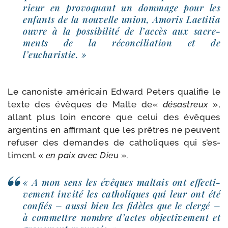
rieur en pro­vo­quant un dom­mage pour les
enfants de la nou­velle union, Amoris Laetitia
ouvre à la pos­si­bi­li­té de l’ac­cès aux sacre­
ments de la récon­ci­lia­tion et de
l’eucharistie. »
Le cano­niste amé­ri­cain Edward Peters qua­li­fie le
texte des évêques de Malte de«
désas­treux
»,
allant plus loin encore que celui des évêques
argen­tins en affir­mant que les prêtres ne peuvent
refu­ser des demandes de catho­liques qui s’es­
timent «
en paix avec Die
u ».
« A mon sens les évêques mal­tais ont effec­ti­
ve­ment invi­té les catho­liques qui leur ont été
confiés – aus­si bien les fidèles que le cler­gé –
à com­mettre nombre d’actes objec­ti­ve­ment et