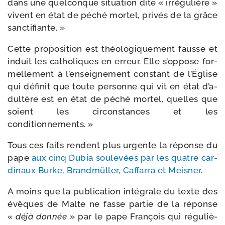
dans une quel­conque situa­tion dite « irré­gu­lière »
vivent en état de péché mor­tel, pri­vés de la grâce
sanctifiante. »
Cette pro­po­si­tion est théo­lo­gi­que­ment fausse et
induit les catho­liques en erreur. Elle s’op­pose for­
mel­le­ment à l’en­sei­gne­ment constant de l’Église
qui défi­nit que toute per­sonne qui vit en état d’a­
dul­tère est en état de péché mor­tel, quelles que
soient les cir­cons­tances et les
conditionnements. »
Tous ces faits rendent plus urgente la réponse du
pape
aux cinq Dubia sou­le­vées par les quatre car­
di­naux Burke, Brandmüller, Caffarra et Meisner
.
A moins que la publi­ca­tion inté­grale du texte des
évêques de Malte ne fasse par­tie de la réponse
«
déjà don­née
» par le pape François qui régu­liè­