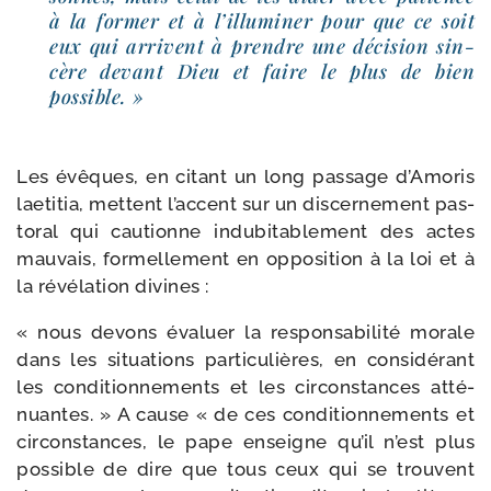
à la for­mer et à l’illu­mi­ner pour que ce soit
eux qui arrivent à prendre une déci­sion sin­
cère devant Dieu et faire le plus de bien
possible. »
Les évêques, en citant un long pas­sage d’Amoris
lae­ti­tia, mettent l’ac­cent sur un dis­cer­ne­ment pas­
to­ral qui cau­tionne indu­bi­ta­ble­ment des actes
mau­vais, for­mel­le­ment en oppo­si­tion à la loi et à
la révé­la­tion divines :
« nous devons éva­luer la res­pon­sa­bi­li­té morale
dans les situa­tions par­ti­cu­lières, en consi­dé­rant
les condi­tion­ne­ments et les cir­cons­tances atté­
nuantes. » A cause « de ces condi­tion­ne­ments et
cir­cons­tances, le pape enseigne qu’il n’est plus
pos­sible de dire que tous ceux qui se trouvent