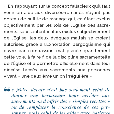
» En s’ap­puyant sur le concept fal­la­cieux qu’il faut
venir en aide aux divorcés-​remariés n’ayant pas
obte­nu de nul­li­té de mariage qui, en étant exclus
objec­ti­ve­ment par les lois de l’Église des sacre­
ments, se « sentent » alors exclus sub­jec­ti­ve­ment
de l’Église, les deux évêques mal­tais se croient
auto­ri­sés, grâce à l’Exhortation ber­go­glienne qui
ouvre par com­pas­sion mal pla­cée gran­de­ment
cette voie, à faire fi de la dis­ci­pline sacra­men­telle
de l’Église et à per­mettre offi­ciel­le­ment dans leur
dio­cèse l’ac­cès aux sacre­ments aux per­sonnes
vivant « une deuxième union irrégulière » :
« Notre devoir n’est pas seule­ment celui de
don­ner une per­mis­sion pour accé­der aux
sacre­ments ou d’of­frir des « simples recettes »
ou de rem­pla­cer la conscience de ces per­
sonnes, mais celui de les aider avec patience