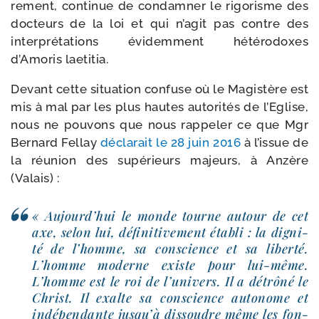
re­ment, conti­nue de condam­ner le rigo­risme des
doc­teurs de la loi et qui n’a­git pas contre des
inter­pré­ta­tions évi­dem­ment hété­ro­doxes
d’Amoris laetitia.
Devant cette situa­tion confuse où le Magistère est
mis à mal par les plus hautes auto­ri­tés de l’Eglise,
nous ne pou­vons que nous rap­pe­ler ce que Mgr
Bernard Fellay
décla­rait le 28 juin 2016
à l’is­sue de
la réunion des supé­rieurs majeurs, à Anzère
(Valais) :
« Aujourd’hui le monde tourne autour de cet
axe, selon lui, défi­ni­ti­ve­ment éta­bli : la digni­
té de l’homme, sa conscience et sa liber­té.
L’homme moderne existe pour lui-​même.
L’homme est le roi de l’univers. Il a détrô­né le
Christ. Il exalte sa conscience auto­nome et
indé­pen­dante jusqu’à dis­soudre même les fon­