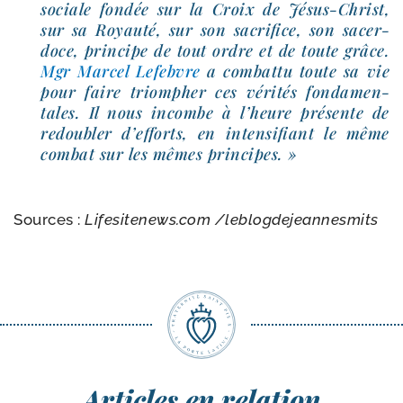
sociale fon­dée sur la Croix de Jésus-​Christ,
sur sa Royauté, sur son sacri­fice, son sacer­
doce, prin­cipe de tout ordre et de toute grâce.
Mgr Marcel Lefebvre
a com­bat­tu toute sa vie
pour faire triom­pher ces véri­tés fon­da­men­
tales. Il nous incombe à l’heure pré­sente de
redou­bler d’ef­forts, en inten­si­fiant le même
com­bat sur les mêmes principes. »
Sources :
Lifesitenews​.com /​leblog­de­jean­nes­mits
Articles en relation