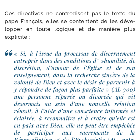
Ces direc­tives ne contre­disent pas le texte du
pape François, elles se contentent de les déve­
lop­per en toute logique et de manière plus
explicite :
« Si, à l’is­sue du pro­ces­sus de dis­cer­ne­ment
entre­pris dans des condi­tions d” »humi­li­té, de
dis­cré­tion, d’a­mour de l’Église et de son
ensei­gne­ment, dans la recherche sin­cère de la
volon­té de Dieu et avec le désir de par­ve­nir à
y répondre de façon plus par­faite » (AL 300)
une per­sonne sépa­rée ou divor­cée qui vit
désor­mais au sein d’une nou­velle rela­tion
réus­sit, à l’aide d’une conscience infor­mée et
éclai­rée, à recon­naître et à croire qu’elle est
en paix avec Dieu, elle ne peut être empê­chée
de par­ti­ci­per aux sacre­ments de la
Réconciliation et de l’Eucharistie (AL, notes