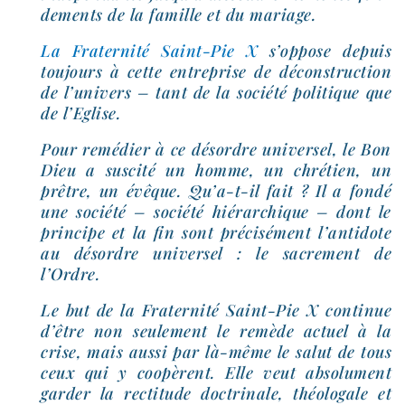
de­ments de la famille et du mariage.
La Fraternité Saint-​Pie X
s’oppose depuis
tou­jours à cette entre­prise de décons­truc­tion
de l’univers – tant de la socié­té poli­tique que
de l’Eglise.
Pour remé­dier à ce désordre uni­ver­sel, le Bon
Dieu a sus­ci­té un homme, un chré­tien, un
prêtre, un évêque. Qu’a-​t-​il fait ? Il a fon­dé
une socié­té – socié­té hié­rar­chique – dont le
prin­cipe et la fin sont pré­ci­sé­ment l’an­ti­dote
au désordre uni­ver­sel : le sacre­ment de
l’Ordre.
Le but de la Fraternité Saint-​Pie X conti­nue
d’être non seule­ment le remède actuel à la
crise, mais aus­si par là-​même le salut de tous
ceux qui y coopèrent. Elle veut abso­lu­ment
gar­der la rec­ti­tude doc­tri­nale, théo­lo­gale et