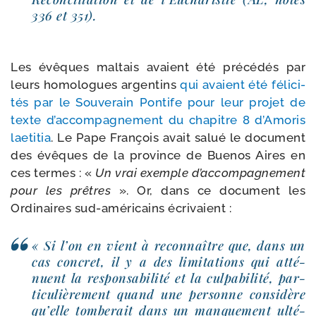
336 et 351).
Les évêques mal­tais avaient été pré­cé­dés par
leurs homo­logues argen­tins
qui avaient été féli­ci­
tés par le Souverain Pontife pour leur pro­jet de
texte d’ac­com­pa­gne­ment du cha­pitre 8 d’Amoris
lae­ti­tia
. Le Pape François avait salué le docu­ment
des évêques de la pro­vince de Buenos Aires en
ces termes : «
Un vrai exemple d’ac­com­pa­gne­ment
pour les prêtres
». Or, dans ce docu­ment les
Ordinaires sud-​américains écrivaient :
« Si l’on en vient à recon­naître que, dans un
cas concret, il y a des limi­ta­tions qui atté­
nuent la res­pon­sa­bi­li­té et la culpa­bi­li­té, par­
ti­cu­liè­re­ment quand une per­sonne consi­dère
qu’elle tom­be­rait dans un man­que­ment ulté­