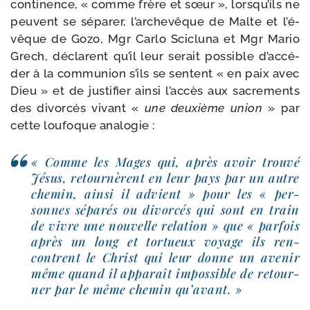
conti­nence, « comme frère et sœur », lors­qu’ils ne
peuvent se sépa­rer, l’ar­che­vêque de Malte et l’é­
vêque de Gozo, Mgr Carlo Scicluna et Mgr Mario
Grech, déclarent qu’il leur serait pos­sible d’ac­cé­
der à la com­mu­nion s’ils se sentent « en paix avec
Dieu » et de jus­ti­fier ain­si l’ac­cès aux sacre­ments
des divor­cés vivant «
une deuxième union
» par
cette lou­foque analogie :
« Comme les Mages qui, après avoir trou­vé
Jésus, retour­nèrent en leur pays par un autre
che­min, ain­si il advient » pour les « per­
sonnes sépa­rés ou divor­cés qui sont en train
de vivre une nou­velle rela­tion » que « par­fois
après un long et tor­tueux voyage ils ren­
contrent le Christ qui leur donne un ave­nir
même quand il appa­raît impos­sible de retour­
ner par le même che­min qu’avant. »