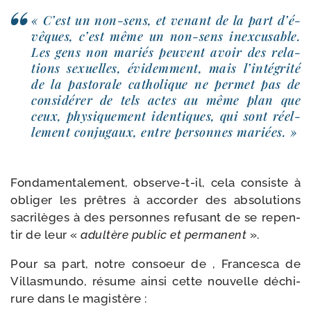
« C’est un non-​sens, et venant de la part d’é­
vêques, c’est même un non-​sens inex­cu­sable.
Les gens non mariés peuvent avoir des rela­
tions sexuelles, évi­dem­ment, mais l’in­té­gri­té
de la pas­to­rale catho­lique ne per­met pas de
consi­dé­rer de tels actes au même plan que
ceux, phy­si­que­ment iden­tiques, qui sont réel­
le­ment conju­gaux, entre per­sonnes mariées. »
Fondamentalement, observe-​t-​il, cela consiste à
obli­ger les prêtres à accor­der des abso­lu­tions
sacri­lèges à des per­sonnes refu­sant de se repen­
tir de leur «
adul­tère public et per­ma­nent
».
Pour sa part, notre consoeur de , Francesca de
Villasmundo, résume ain­si cette nou­velle déchi­
rure dans le magistère :