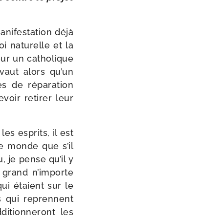
i­fes­ta­tion déjà
i natu­relle et la
our un catho­lique
 vaut alors qu’un
es de répa­ra­tion
voir reti­rer leur
es esprits, il est
de monde que s’il
, je pense qu’il y
 grand n’importe
qui étaient sur le
is qui reprennent
­tion­ne­ront les