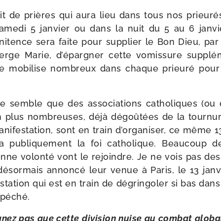
uit de prières qui aura lieu dans tous nos prieu­ré
same­di 5 jan­vier ou dans la nuit du 5 au 6 jan­vi
i­tence sera faite pour sup­plier le Bon Dieu, par
ierge Marie, d’épargner cette vomis­sure sup­plé­
e mobi­lise nom­breux dans chaque prieu­ré pour pa
me semble que des asso­cia­tions catho­liques (ou 
n plus nom­breuses, déjà dégoû­tées de la tour­nur
i­fes­ta­tion, sont en train d’organiser, ce même 13 
ra publi­que­ment la foi catho­lique. Beaucoup d
ne volon­té vont le rejoindre. Je ne vois pas de
ésor­mais annon­cé leur venue à Paris, le 13 jan­v
­ta­tion qui est en train de dégrin­go­ler si bas dans
 péché.
gnez pas que cette divi­sion nuise au com­bat glo­bal