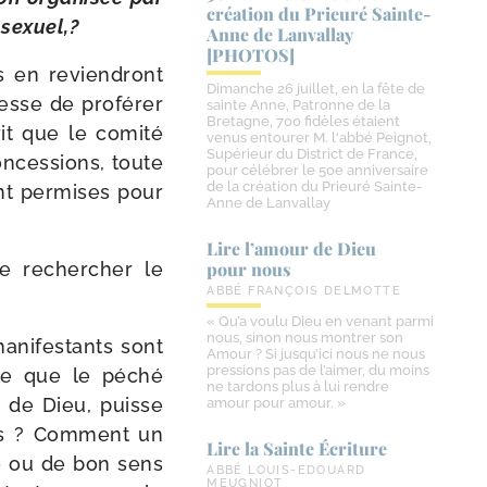
création du Prieuré Sainte-​
osexuel,?
Anne de Lanvallay
[PHOTOS]
ls en revien­dront
Dimanche 26 juillet, en la fête de
esse de pro­fé­rer
sainte Anne, Patronne de la
Bretagne, 700 fidèles étaient
it que le comi­té
venus entourer M. l'abbé Peignot,
Supérieur du District de France,
conces­sions, toute
pour célébrer le 50e anniversaire
de la création du Prieuré Sainte-
ent per­mises pour
Anne de Lanvallay
Lire l’amour de Dieu
de recher­cher le
pour nous
ABBÉ FRANÇOIS DELMOTTE
« Qu’a voulu Dieu en venant parmi
nous, sinon nous montrer son
ani­fes­tants sont
Amour ? Si jusqu’ici nous ne nous
pressions pas de l’aimer, du moins
ible que le péché
ne tardons plus à lui rendre
e de Dieu, puisse
amour pour amour. »
ques ? Comment un
Lire la Sainte Écriture
le ou de bon sens
ABBÉ LOUIS-EDOUARD
MEUGNIOT