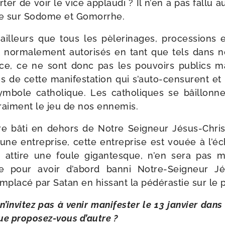
or­ter de voir le vice applau­di ? Il n’en a pas fal­lu
be sur Sodome et Gomorrhe.
ailleurs que tous les pèle­ri­nages, pro­ces­sions et
 nor­ma­le­ment auto­ri­sés en tant que tels dans 
ance, ce ne sont donc pas les pou­voirs publics mai
de cette mani­fes­ta­tion qui s’auto-censurent et 
ym­bole catho­lique. Les catho­liques se bâillon
 vrai­ment le jeu de nos ennemis.
e bâti en dehors de Notre Seigneur Jésus-​Christ
une entre­prise, cette entre­prise est vouée à l’é
elle attire une foule gigan­tesque, n’en sera pas
ure pour avoir d’abord ban­ni Notre-​Seigneur Jé
m­pla­cé par Satan en his­sant la pédé­ras­tie sur le 
’in­vi­tez pas à venir mani­fes­ter le 13 jan­vier dans 
e proposez-​vous d’autre ?