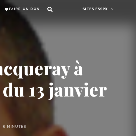
FAIRE UN DON
SITES FSSPX
acqueray à
 du 13 janvier
6 MINUTES