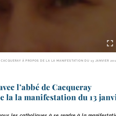
 CACQUERAY À PROPOS DE LA LA MANIFESTATION DU 13 JANVIER 20
avec l’abbé de Cacqueray
e la la manifestation du 13 jan
ous les catho­liques à se rendre à la mani­fes­ta­ti