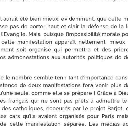
il aurait été bien mieux, évi­dem­ment, que cette man
sse pas de por­ter haut et clair la défense de la lo
e l’Evangile. Mais, puisque l’impossibilité morale p
cette mani­fes­ta­tion appa­raît net­te­ment, mieux
­ment soit orga­ni­sé qui per­met­tra et des prièr
s admo­nes­ta­tions aux auto­ri­tés poli­tiques de de
ue le nombre semble tenir tant d’importance dans l
istence de deux mani­fes­ta­tions fera venir plus 
u’une seule, comme elle se pré­pare ! Grâce à Dieu
es fran­çais qui ne sont pas prêts à admettre le
des catho­liques, écoeu­rés par le pro­jet Barjot, 
les cars qu’ils avaient orga­ni­sés pour Paris ma
e cette mani­fes­ta­tion sépa­rée. Les médias addi