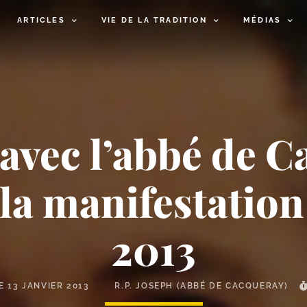
ARTICLES
VIE DE LA TRADITION
MÉDIAS
 avec l’abbé de C
la manifestation
2013
LE
13 JANVIER 2013
R.P. JOSEPH (ABBÉ DE CACQUERAY)