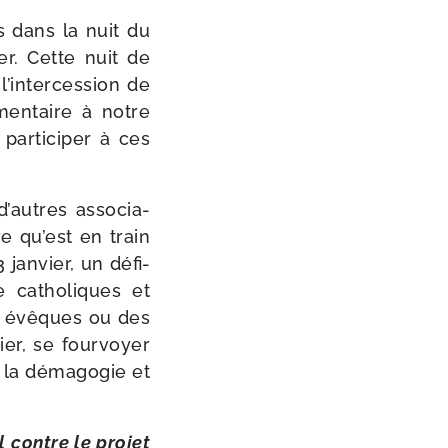
s dans la nuit du
er. Cette nuit de
 l’intercession de
men­taire à notre
r­ti­ci­per à ces
d’autres asso­cia­
e qu’est en train
jan­vier, un défi­
e catho­liques et
s évêques ou des
ier, se four­voyer
 la déma­go­gie et
 contre le pro­jet