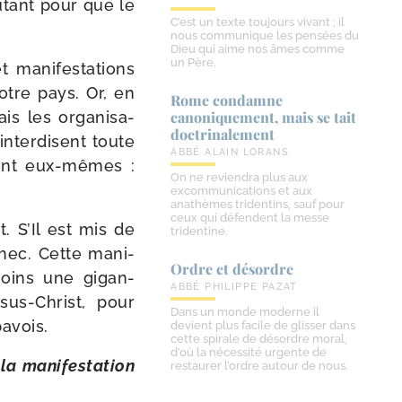
 autant pour que le
C’est un texte toujours vivant ; il
nous communique les pensées du
Dieu qui aime nos âmes comme
un Père.
 mani­fes­ta­tions
notre pays. Or, en
Rome condamne
s les orga­ni­sa­
canoniquement, mais se tait
doctrinalement
inter­disent toute
ABBÉ ALAIN LORANS
nent eux-​mêmes :
On ne reviendra plus aux
excommunications et aux
anathèmes tridentins, sauf pour
ceux qui défendent la messe
. S’Il est mis de
tridentine.
chec. Cette mani­
Ordre et désordre
 moins une gigan­
ABBÉ PHILIPPE PAZAT
sus-​Christ, pour
Dans un monde moderne il
pavois.
devient plus facile de glisser dans
cette spirale de désordre moral,
d’où la nécessité urgente de
la mani­fes­ta­tion
restaurer l’ordre autour de nous.