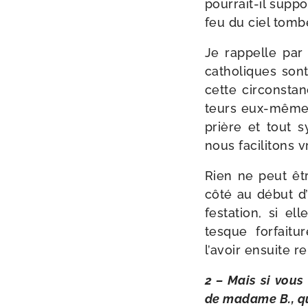
pourrait-​il sup­p
feu du ciel tom
Je rap­pelle par 
catho­liques sont
cette cir­cons­t
teurs eux-​mêmes 
prière et tout s
nous faci­li­tons
Rien ne peut êtr
côté au début d’
fes­ta­tion, si 
tesque for­fai­t
l’avoir ensuite re
2 – Mais si vous n
de madame B., qu