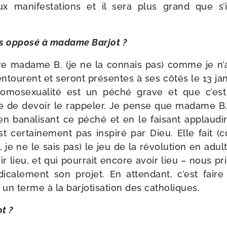
x mani­fes­ta­tions et il sera plus grand que s
ès oppo­sé à madame Barjot ?
tre madame B. (je ne la connais pas) comme je n’a
entourent et seront pré­sentes à ses côtés le 13 jan­
’homosexualité est un péché grave et que c’es
ue de devoir le rap­pe­ler. Je pense que madame B.
en bana­li­sant ce péché et en le fai­sant applau­d
t cer­tai­ne­ment pas ins­pi­ré par Dieu. Elle fait
je ne le sais pas) le jeu de la révo­lu­tion en adul­t
ir lieu, et qui pour­rait encore avoir lieu – nous pr
­ca­le­ment son pro­jet. En atten­dant, c’est fai
un terme à la bar­jo­ti­sa­tion des catholiques.
ot ?