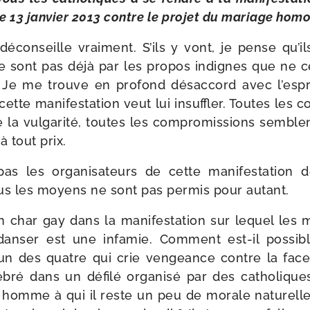
 13 jan­vier 2013 contre le pro­jet du mariage hom
écon­seille vrai­ment. S’ils y vont, je pense qu’i
 le sont pas déjà par les pro­pos indignes que ne c
 Je me trouve en pro­fond désac­cord avec l’espr
 cette mani­fes­ta­tion veut lui insuf­fler. Toutes les 
e la vul­ga­ri­té, toutes les com­pro­mis­sions sembl
 tout prix.
pas les orga­ni­sa­teurs de cette mani­fes­ta­tion 
us les moyens ne sont pas per­mis pour autant.
 char gay dans la mani­fes­ta­tion sur lequel les m
 dan­ser est une infa­mie. Comment est-​il pos­s
’un des quatre qui crie ven­geance contre la fac
é­bré dans un défi­lé orga­ni­sé par des catho­li
t homme à qui il reste un peu de morale natu­rel