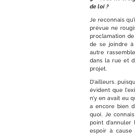
de loi ?
Je recon­nais qu’
pré­vue ne rou­gi
pro­cla­ma­tion d
de se joindre à 
autre ras­sem­ble
dans la rue et de
projet.
D’ailleurs, puisq
évident que l’ex
n’y en avait eu q
a encore bien d
quoi. Je connais 
point d’annuler 
espoir à cause d