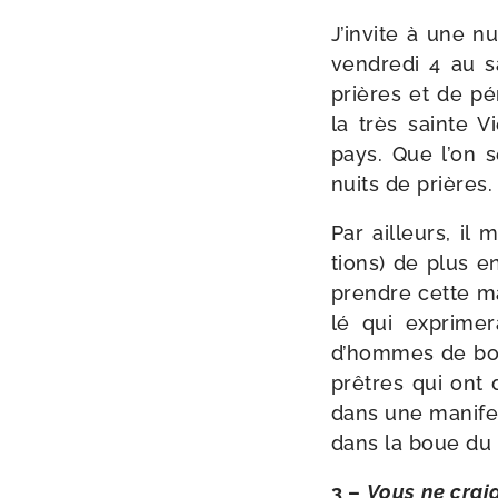
J’invite à une n
ven­dre­di 4 au 
prières et de pén
la très sainte V
pays. Que l’on s
nuits de prières.
Par ailleurs, il 
tions) de plus e
prendre cette man
lé qui expri­me­
d’hommes de bon
prêtres qui ont d
dans une mani­fes
dans la boue du
3 –
Vous ne crai­