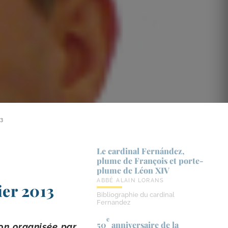
13
Le cardinal Fernández,
plume de François et porte-​
plume de Léon XIV
ABBÉ ALAIN LORANS
vier 2013
Bibliographie du cardinal
Fernandez
e
50
anniversaire de la
on orga­ni­sée par