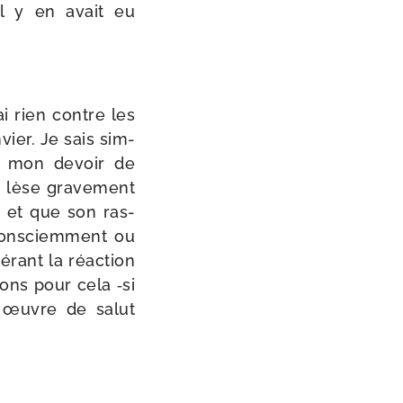
’il y en avait eu
i rien contre les
vier. Je sais sim­
t mon devoir de
 lèse gra­ve­ment
ir et que son ras­
 (consciem­ment ou
é­rant la réac­tion
ions pour cela ‑si
re œuvre de salut