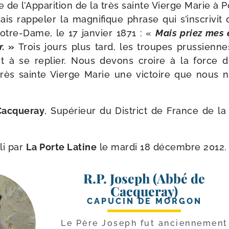
re de l’Apparition de la très sainte Vierge Marie à 
drais rap­pe­ler la magni­fique phrase qui s’inscrivit
otre-​Dame, le 17 jan­vier 1871 : «
Mais priez mes 
r.
»
Trois jours plus tard, les troupes prus­sienn
ent à se replier. Nous devons croire à la force 
rès sainte Vierge Marie une vic­toire que nous 
Cacqueray
, Supérieur du District de France de la 
li par
La Porte Latine
le mar­di 18 décembre 2012.
R.P. Joseph (Abbé de
Cacqueray)
CAPUCIN DE MORGON
Le Père Joseph fut ancien­ne­ment