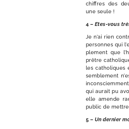
chiffres des deu
une seule !
4 –
Etes-​vous tr
Je n’ai rien con
per­sonnes qui l’
ple­ment que l
prêtre catho­liq
les catho­liques 
sem­ble­ment n’es
incons­ciem­ment, 
qui aurait pu avo
elle amende radi
public de mettre 
5 –
Un der­nier m