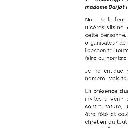
madame Barjot le
Non. Je le leur d
ulcé­rés s’ils ne
cette per­sonne.
orga­ni­sa­teur de
l’obscénité, tout
faire du nombre à
Je ne cri­tique 
nombre. Mais to
La pré­sence d’un
invi­tés à venir
contre nature, l
être fêté et cél
chré­tien ou tou