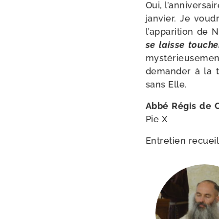
Oui, l’anniversai
jan­vier. Je vou­
l’apparition de N
se laisse tou­che
mys­té­rieu­se­m
deman­der à la t
sans Elle.
Abbé Régis de 
Pie X
Entretien recueil