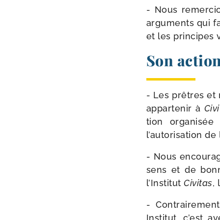
- Nous remer­cio
argu­ments qui f
et les prin­cipes
Son action
- Les prêtres et
appar­te­nir à
Civ
tion orga­ni­sé
l’autorisation de
- Nous encou­ra­
sens et de bonne
l’Institut
Civitas
,
- Contrairement
Institut, c’est 