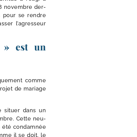
u 18 novembre der­
eurs pour se rendre
s­ser l’agresseur
t » est un
i­que­ment comme
ro­jet de mariage
e situer dans un
mbre. Cette neu­
urs été condam­née
me il se doit, le