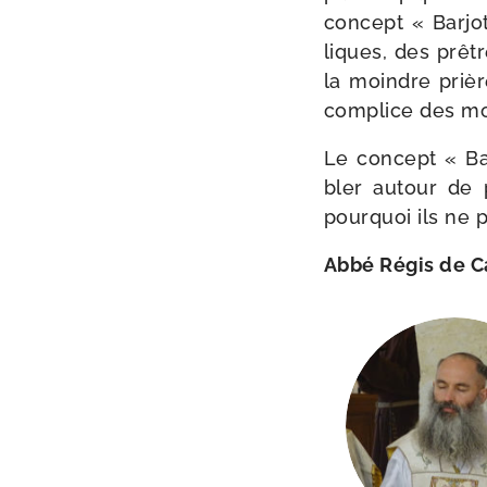
concept « Barjo
liques, des prêtr
la moindre prière
com­plice des m
Le concept « Bar
bler autour de p
pour­quoi ils ne 
Abbé Régis de 