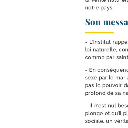
notre pays.
Son messag
- L’Institut rap­
loi natu­relle, c
comme par saint
- En consé­quenc
sexe par le maria
pas le pou­voir d
pro­fond de sa n
- Il n’est nul be
plonge et qu’il pl
sociale, un véri­t