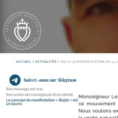
ACCUEIL
ACTUALITÉS
OUI À LA MANIFESTATION DU 13 
Suivez-nous sur Telegram
Son message est vrai.
Son action est courageuse et prudente.
Monseigneur Lef
Le concept de manifestation « Barjot » est
ce mou­ve­ment d
un leurre.
Nous vou­lons exp
la véri­té natu­re