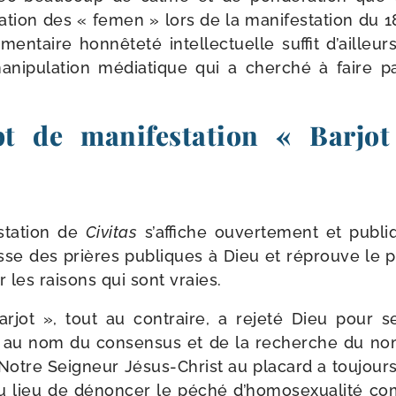
ca­tion des « femen » lors de la mani­fes­ta­tion d
men­taire hon­nê­te­té intel­lec­tuelle suf­fit d’aill
i­pu­la­tion média­tique qui a cher­ché à faire pa
t de manifestation « Barjo
­ta­tion de
Civitas
s’affiche ouver­te­ment et publ
esse des prières publiques à Dieu et réprouve le p
les rai­sons qui sont vraies.
rjot », tout au contraire, a reje­té Dieu pour s
t au nom du consen­sus et de la recherche du no
ce Notre Seigneur Jésus-​Christ au pla­card a tou­jo
u lieu de dénon­cer le péché d’homosexualité com