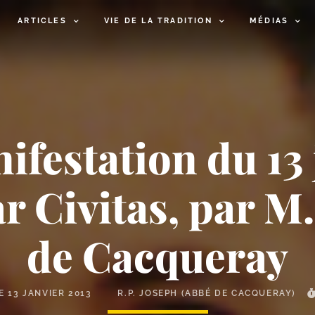
ARTICLES
VIE DE LA TRADITION
MÉDIAS
ifestation du 13
r Civitas, par M.
de Cacqueray
LE
13 JANVIER 2013
R.P. JOSEPH (ABBÉ DE CACQUERAY)