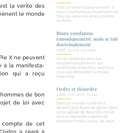
st la véri­té des
C’est un texte toujours vivant ; il
nous communique les pensées du
i mènent le monde
Dieu qui aime nos âmes comme
un Père.
Rome condamne
canoniquement, mais se tait
doctrinalement
ABBÉ ALAIN LORANS
 Pie X ne peuvent
On ne reviendra plus aux
excommunications et aux
à la mani­fes­ta­
anathèmes tridentins, sauf pour
ceux qui défendent la messe
a­tion qui a reçu
tridentine.
Ordre et désordre
les hommes de bon
ABBÉ PHILIPPE PAZAT
o­jet de loi avec
Dans un monde moderne il
devient plus facile de glisser dans
cette spirale de désordre moral,
d’où la nécessité urgente de
restaurer l’ordre autour de nous.
le compte de cet
Civitas
a réagi à