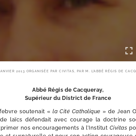
JANVIER 2013 ORGANISÉE PAR CIVITAS, PAR M. L’ABBÉ RÉGIS DE CAC
Abbé Régis de Cacqueray,
Supérieur du District de France
ebvre sou­te­nait «
la Cité Catholique
» de Jean O
e laïcs défen­dait avec cou­rage la doc­trine soc
ri­mer nos encou­ra­ge­ments à l’Institut
Civitas
po
lle et sur­na­tu­relle et pour son action cou­ra­geuse