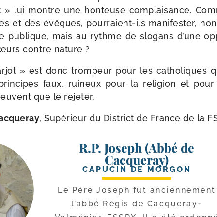
t » lui montre une hon­teuse com­plai­sance. Co
es et des évêques, pourraient-​ils mani­fes­ter, n
 publique, mais au rythme de slo­gans d’une oppo­s
œurs contre nature ?
jot » est donc trom­peur pour les catho­liques qu
rin­cipes faux, rui­neux pour la reli­gion et pour
peuvent que le rejeter.
Cacqueray
, Supérieur du District de France de la 
R.P. Joseph (Abbé de
Cacqueray)
CAPUCIN DE MORGON
Le Père Joseph fut ancien­ne­ment
l’ab­bé Régis de Cacqueray-​