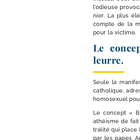
l’odieuse pro­vo­
nier. La plus élé­
compte de la man
pour la victime.
Le concep
leurre.
Seule la mani­fes
catho­lique, adr
homo­sexuel pour 
Le concept « Ba
athéisme de fai
tra­li­té qui pla
par les papes. A