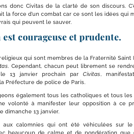
ns donc Civitas de la clar­té de son dis­cours. C’e
ait la force d’un com­bat car ce sont les idées qu
 vrais qui peuvent le sauver.
 est courageuse et prudente.
 reli­gieux qui sont membres de la Fraternité Saint
itas
. Cependant, cha­cun peut libre­ment se rendre 
e le 13 jan­vier pro­chain par
Civitas
, mani­fes­t
 la Préfecture de police de Paris.
geons éga­le­ment tous les catho­liques et tous 
 volon­té à mani­fes­ter leur oppo­si­tion à ce pr
 le dimanche 13 janvier.
 aux calom­nies qui ont été véhi­cu­lées sur 
avec beau­coup de calme et de pon­dé­ra­tion que