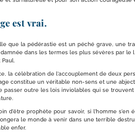
e est vrai.
pelle que la pédé­ras­tie est un péché grave, une tra
ondam­née dans les termes les plus sévères par le 
 Paul.
e, la célé­bra­tion de l’accouplement de deux p
ge consti­tue un véri­table non-​sens et une abjec
e pas­ser outre les lois invio­lables qui se trouvent 
ature.
soin d’être pro­phète pour savoir, si l’homme s’en é
on­ge­ra le monde à venir dans une ter­rible des­truc
able enfer.