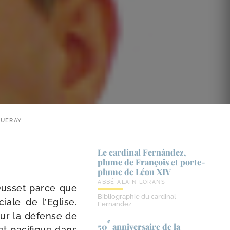
QUERAY
Le cardinal Fernández,
plume de François et porte-​
plume de Léon XIV
ABBÉ ALAIN LORANS
usset parce que
Bibliographie du cardinal
iale de l’Eglise.
Fernandez
ur la défense de
e
50
anniversaire de la
 et paci­fique dans