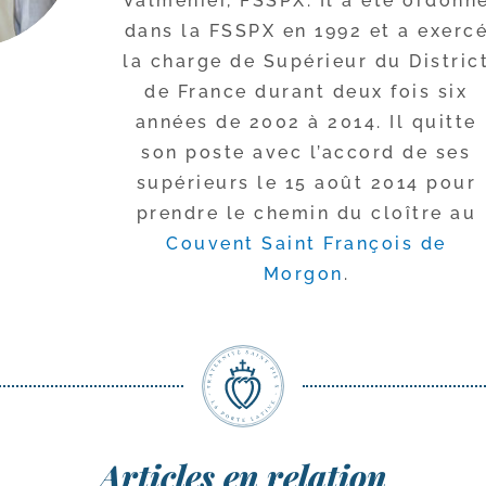
Valménier, FSSPX. Il a été ordon­n
dans la FSSPX en 1992 et a exer­c
la charge de Supérieur du Distric
de France durant deux fois six
années de 2002 à 2014. Il quitte
son poste avec l’ac­cord de ses
supé­rieurs le 15 août 2014 pour
prendre le che­min du cloître au
Couvent Saint François de
Morgon
.
Articles en relation