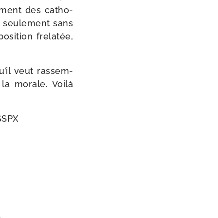
mment des catho­
on seule­ment sans
i­tion fre­la­tée,
’il veut ras­sem­
 la morale. Voilà
FSSPX