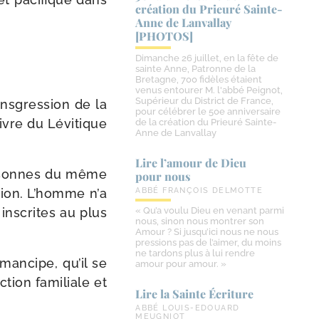
création du Prieuré Sainte-​
Anne de Lanvallay
[PHOTOS]
Dimanche 26 juillet, en la fête de
sainte Anne, Patronne de la
Bretagne, 700 fidèles étaient
venus entourer M. l'abbé Peignot,
Supérieur du District de France,
ns­gres­sion de la
pour célébrer le 50e anniversaire
livre du Lévitique
de la création du Prieuré Sainte-
Anne de Lanvallay
Lire l’amour de Dieu
er­sonnes du même
pour nous
­tion. L’homme n’a
ABBÉ FRANÇOIS DELMOTTE
ins­crites au plus
« Qu’a voulu Dieu en venant parmi
nous, sinon nous montrer son
Amour ? Si jusqu’ici nous ne nous
pressions pas de l’aimer, du moins
ne tardons plus à lui rendre
man­cipe, qu’il se
amour pour amour. »
­tion fami­liale et
Lire la Sainte Écriture
ABBÉ LOUIS-EDOUARD
MEUGNIOT