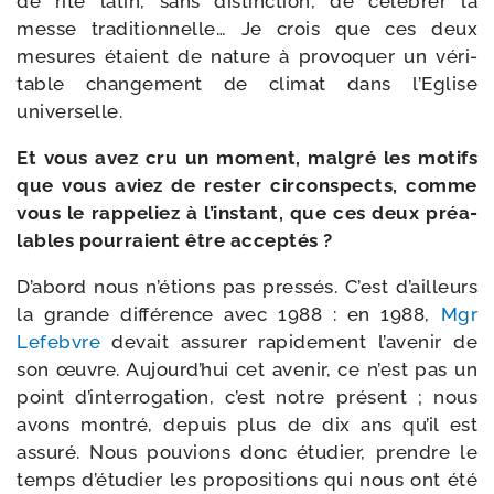
de rite latin, sans dis­tinc­tion, de célé­brer la
messe tra­di­tion­nelle… Je crois que ces deux
mesures étaient de nature à pro­vo­quer un véri­
table chan­ge­ment de cli­mat dans l’Eglise
universelle.
Et vous avez cru un moment, mal­gré les motifs
que vous aviez de res­ter cir­cons­pects, comme
vous le rap­pe­liez à l’ins­tant, que ces deux préa­
lables pour­raient être acceptés ?
D’abord nous n’é­tions pas pres­sés. C’est d’ailleurs
la grande dif­fé­rence avec 1988 : en 1988,
Mgr
Lefebvre
devait assu­rer rapi­de­ment l’a­ve­nir de
son œuvre. Aujourd’hui cet ave­nir, ce n’est pas un
point d’in­ter­ro­ga­tion, c’est notre pré­sent ; nous
avons mon­tré, depuis plus de dix ans qu’il est
assu­ré. Nous pou­vions donc étu­dier, prendre le
temps d’é­tu­dier les pro­po­si­tions qui nous ont été