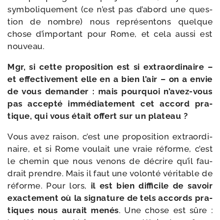
sym­bo­li­que­ment (ce n’est pas d’a­bord une ques­
tion de nombre) nous repré­sen­tons quelque
chose d’im­por­tant pour Rome, et cela aus­si est
nouveau.
Mgr, si cette pro­po­si­tion est si extra­or­di­naire –
et effec­ti­ve­ment elle en a bien l’air – on a envie
de vous deman­der : mais pour­quoi n’avez-​vous
pas accep­té immé­dia­te­ment cet accord pra­
tique, qui vous était offert sur un plateau ?
Vous avez rai­son, c’est une pro­po­si­tion extra­or­di­
naire, et si Rome vou­lait une vraie réforme, c’est
le che­min que nous venons de décrire qu’il fau­
drait prendre. Mais il faut une volon­té véri­table de
réforme. Pour lors,
il est bien dif­fi­cile de savoir
exac­te­ment où la signa­ture de tels accords pra­
tiques nous aurait menés
. Une chose est sûre :