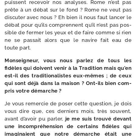
puissent rece­voir nos ana­lyses. Rome n’est pas
prête à un débat sur le fond ? Rome ne veut pas
dis­cu­ter avec nous ? Eh bien il nous faut lan­cer le
débat pour qu’ils com­prennent qu’il n’est pas pos­
sible de fer­mer les yeux et de faire comme si rien
ne se pas­sait alors que le navire fait eau de
toute part.
Monseigneur, vous nous par­lez de tous les
fidèles qui doivent venir à la Tradition mais qu’en
est-​il des tra­di­tio­na­listes eux-​mêmes ; de ceux
qui sont déjà dans la mai­son ? Ont-​ils bien com­
pris votre démarche ?
Je vous remer­cie de poser cette ques­tion, je dois
vous dire que, ces der­niers mois, très sou­vent,
avant d’a­voir pu par­ler,
je me suis trou­vé devant
une incom­pré­hen­sion de cer­tains fidèles qui
ima­gi­naient que notre démarche était une