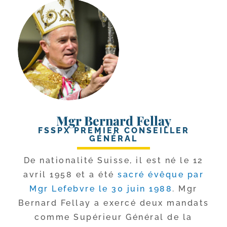
Mgr Bernard Fellay
FSSPX PREMIER CONSEILLER
GÉNÉRAL
De natio­na­li­té Suisse, il est né le 12
avril 1958 et a été
sacré évêque par
Mgr Lefebvre le 30 juin 1988
. Mgr
Bernard Fellay a exer­cé deux man­dats
comme Supérieur Général de la