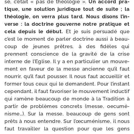
sé, c’é­tait « pas de théo­lo­gie ».
Un accord pra­
tique, une solu­tion juri­dique tout de suite ; la
théo­lo­gie, on ver­ra plus tard. Nous disons l’in­
verse : la doc­trine gou­verne notre pra­tique et
cela depuis le début.
Et je suis per­sua­dé que
c’est le moment de par­ler doc­trine aus­si à beau­
coup de jeunes prêtres, à des fidèles qui
prennent conscience de la gra­vi­té de la crise
interne de l’Eglise. Il y a en par­ti­cu­lier un mou­ve­
ment en faveur de la messe ancienne qu’il faut
nour­rir, qu’il faut pous­ser. Il nous faut accueillir et
for­mer tous ceux qui le demandent. Pour l’ins­tant
cepen­dant, il faut favo­ri­ser le mou­ve­ment induc­tif
qui ramène beau­coup de monde à la Tradition à
par­tir de pro­blèmes concrets (messe, oecu­mé­
nisme…). Sur la messe, beau­coup de gens sont
prêts à nous entendre. Sur l’œcuménisme, il nous
faut tra­vailler la ques­tion pour que les gens