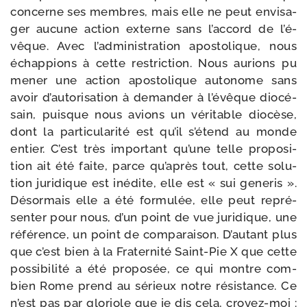
concerne ses membres, mais elle ne peut envi­sa­
ger aucune action externe sans l’ac­cord de l’é­
vêque. Avec l’ad­mi­nis­tra­tion apos­to­lique, nous
échap­pions à cette res­tric­tion. Nous aurions pu
mener une action apos­to­lique auto­nome sans
avoir d’au­to­ri­sa­tion à deman­der à l’é­vêque dio­cé­
sain, puisque nous avions un véri­table dio­cèse,
dont la par­ti­cu­la­ri­té est qu’il s’é­tend au monde
entier. C’est très impor­tant qu’une telle pro­po­si­
tion ait été faite, parce qu’a­près tout, cette solu­
tion juri­dique est inédite, elle est « sui gene­ris ».
Désormais elle a été for­mu­lée, elle peut repré­
sen­ter pour nous, d’un point de vue juri­dique, une
réfé­rence, un point de com­pa­rai­son. D’autant plus
que c’est bien à la Fraternité Saint-​Pie X que cette
pos­si­bi­li­té a été pro­po­sée, ce qui montre com­
bien Rome prend au sérieux notre résis­tance. Ce
n’est pas par glo­riole que je dis cela, croyez-​moi :