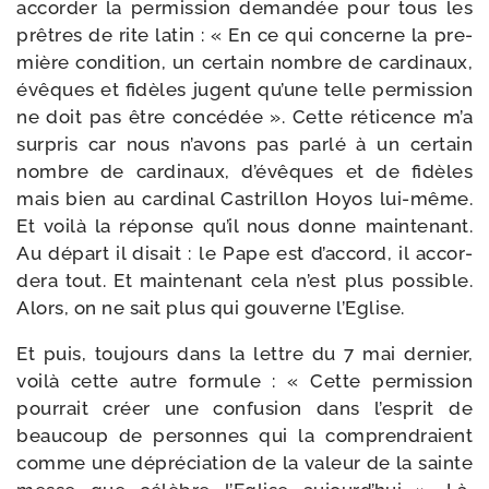
accor­der la per­mis­sion deman­dée pour tous les
prêtres de rite latin : « En ce qui concerne la pre­
mière condi­tion, un cer­tain nombre de car­di­naux,
évêques et fidèles jugent qu’une telle per­mis­sion
ne doit pas être concé­dée ». Cette réti­cence m’a
sur­pris car nous n’a­vons pas par­lé à un cer­tain
nombre de car­di­naux, d’é­vêques et de fidèles
mais bien au car­di­nal Castrillon Hoyos lui-​même.
Et voi­là la réponse qu’il nous donne main­te­nant.
Au départ il disait : le Pape est d’ac­cord, il accor­
de­ra tout. Et main­te­nant cela n’est plus pos­sible.
Alors, on ne sait plus qui gou­verne l’Eglise.
Et puis, tou­jours dans la lettre du 7 mai der­nier,
voi­là cette autre for­mule : « Cette per­mis­sion
pour­rait créer une confu­sion dans l’es­prit de
beau­coup de per­sonnes qui la com­pren­draient
comme une dépré­cia­tion de la valeur de la sainte