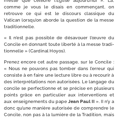
messe que célèbre l’Eglise aujourd’­hui ». Là,
comme je vous le disais en com­men­çant, on
retrouve ce qui est le dis­cours clas­sique du
Vatican lors­qu’on aborde la ques­tion de la messe
traditionnelle.
« Il n’est pas pos­sible de désa­vouer l’œuvre du
Concile en don­nant toute liber­té à la messe tra­di­
tion­nelle » (Cardinal Hoyos).
Prenez encore cet autre pas­sage, sur le Concile :
« Nous ne pou­vons pas tom­ber dans l’er­reur qui
consiste à en faire une lec­ture libre ou à recou­rir à
des inter­pré­ta­tions non auto­ri­sées. Le lan­gage du
concile se per­fec­tionne et se pré­cise en plu­sieurs
points grâce en par­ti­cu­lier aux inter­ven­tions et
aux ensei­gne­ments du pape
Jean Paul II
». II n’y a
donc qu’une manière auto­ri­sée de com­prendre le
Concile, non pas à la lumière de la Tradition, mais