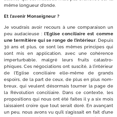
même lon­gueur d’onde.
Et l’a­ve­nir Monseigneur ?
Je vou­drais avoir recours à une com­pa­rai­son un
peu auda­cieuse :
l’Eglise conci­liaire est comme
une ter­mi­tière qui se ronge de l’in­té­rieur
. Depuis
30 ans et plus, ce sont les mêmes prin­cipes qui
sont mis en appli­ca­tion, avec une cohé­rence
imper­tur­bable, mal­gré leurs fruits catas­tro­
phiques. Ces négo­cia­tions ont sus­ci­té, à l’in­té­rieur
de l’Eglise conci­liaire elle-​même de grands
espoirs, de la part de ceux, de plus en plus nom­
breux, qui veulent désor­mais tour­ner la page de
la Révolution conci­liaire. Dans ce contexte, les
pro­po­si­tions qui nous ont été faites il y a six mois
lais­saient croire que tout serait doré. En avan­çant
un peu, nous avons vu qu’il s’a­gis­sait en fait d’une