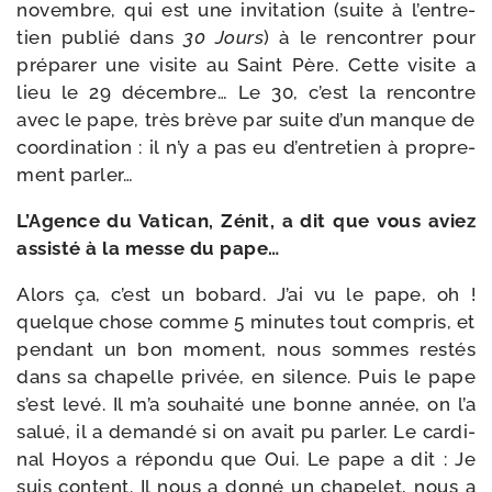
novembre, qui est une invi­ta­tion (suite à l’en­tre­
tien publié dans
30 Jours
) à le ren­con­trer pour
pré­pa­rer une visite au Saint Père. Cette visite a
lieu le 29 décembre… Le 30, c’est la ren­contre
avec le pape, très brève par suite d’un manque de
coor­di­na­tion : il n’y a pas eu d’en­tre­tien à pro­pre­
ment parler…
L’Agence du Vatican, Zénit, a dit que vous aviez
assis­té à la messe du pape…
Alors ça, c’est un bobard. J’ai vu le pape, oh !
quelque chose comme 5 minutes tout com­pris, et
pen­dant un bon moment, nous sommes res­tés
dans sa cha­pelle pri­vée, en silence. Puis le pape
s’est levé. Il m’a sou­hai­té une bonne année, on l’a
salué, il a deman­dé si on avait pu par­ler. Le car­di­
nal Hoyos a répon­du que Oui. Le pape a dit : Je
suis content. Il nous a don­né un cha­pe­let, nous a