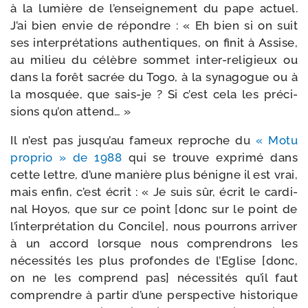
à la lumière de l’en­sei­gne­ment du pape actuel.
J’ai bien envie de répondre : « Eh bien si on suit
ses inter­pré­ta­tions authen­tiques, on finit à Assise,
au milieu du célèbre som­met inter-​religieux ou
dans la forêt sacrée du Togo, à la syna­gogue ou à
la mos­quée, que sais-​je ? Si c’est cela les pré­ci­
sions qu’on attend… »
Il n’est pas jus­qu’au fameux reproche du
« Motu
pro­prio » de 1988
qui se trouve expri­mé dans
cette lettre, d’une manière plus bénigne il est vrai,
mais enfin, c’est écrit : « Je suis sûr, écrit le car­di­
nal Hoyos, que sur ce point [donc sur le point de
l’in­ter­pré­ta­tion du Concile], nous pour­rons arri­ver
à un accord lorsque nous com­pren­drons les
néces­si­tés les plus pro­fondes de l’Eglise [donc,
on ne les com­prend pas] néces­si­tés qu’il faut
com­prendre à par­tir d’une pers­pec­tive his­to­rique