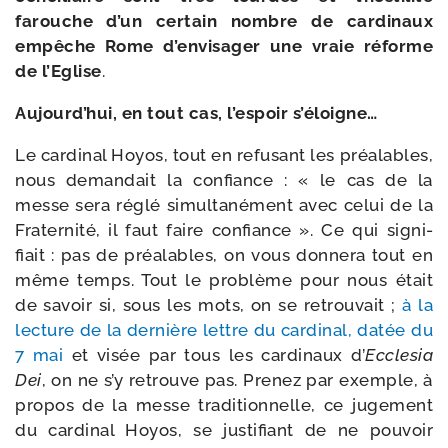
farouche d’un cer­tain nombre de car­di­naux
empêche Rome d’en­vi­sa­ger une vraie réforme
de l’Eglise
.
Aujourd’hui, en tout cas, l’es­poir s’éloigne…
Le car­di­nal Hoyos, tout en refu­sant les préa­lables,
nous deman­dait la confiance : « le cas de la
messe sera réglé simul­ta­né­ment avec celui de la
Fraternité, il faut faire confiance ». Ce qui signi­
fiait : pas de préa­lables, on vous don­ne­ra tout en
même temps. Tout le pro­blème pour nous était
de savoir si, sous les mots, on se retrou­vait ;
à la
lec­ture de la der­nière lettre du car­di­nal, datée du
7 mai
et visée par tous les car­di­naux d’
Ecclesia
Dei
, on ne s’y retrouve pas. Prenez par exemple, à
pro­pos de la messe tra­di­tion­nelle, ce juge­ment
du car­di­nal Hoyos, se jus­ti­fiant de ne pou­voir