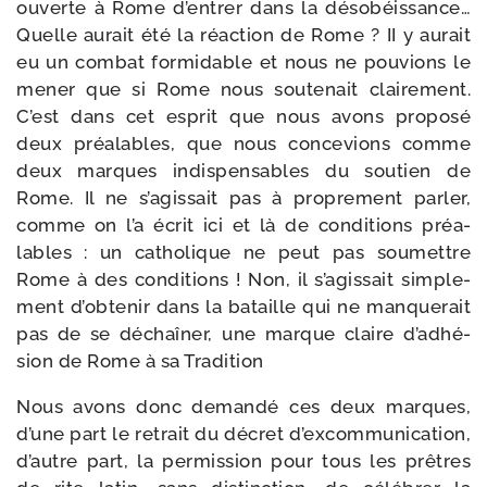
ouverte à Rome d’en­trer dans la déso­béis­sance…
Quelle aurait été la réac­tion de Rome ? II y aurait
eu un com­bat for­mi­dable et nous ne pou­vions le
mener que si Rome nous sou­te­nait clai­re­ment.
C’est dans cet esprit que nous avons pro­po­sé
deux préa­lables, que nous conce­vions comme
deux marques indis­pen­sables du sou­tien de
Rome. Il ne s’a­gis­sait pas à pro­pre­ment par­ler,
comme on l’a écrit ici et là de condi­tions préa­
lables : un catho­lique ne peut pas sou­mettre
Rome à des condi­tions ! Non, il s’a­gis­sait sim­ple­
ment d’ob­te­nir dans la bataille qui ne man­que­rait
pas de se déchaî­ner, une marque claire d’adhé­
sion de Rome à sa Tradition
Nous avons donc deman­dé ces deux marques,
d’une part le retrait du décret d’ex­com­mu­ni­ca­tion,
d’autre part, la per­mis­sion pour tous les prêtres