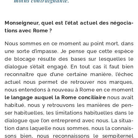
moins contraignante.
Monseigneur, quel est l’é­tat actuel des négo­cia­
tions avec Rome ?
Nous sommes en ce moment au point mort, dans
une sorte d’im­passe. Je pense que cette espèce
de blo­cage résulte des bases sur les­quelles le
dia­logue s’é­tait enga­gé. En tout cas il faut bien
recon­naître que d’une cer­taine manière, l’é­chec
actuel nous per­met de retrou­ver nos marques,
nous enten­dons à nou­veau à Rome en ce moment
le lan­gage auquel la Rome conci­liaire
nous avait
habi­tué, nous y retrou­vons les manières de pen­
ser habi­tuelles, les limi­ta­tions habi­tuelles dans le
dia­logue que l’on entre­prend avec nous. La situa­
tion dans laquelle nous sommes, nous la connais­
sons bien, nous recon­nais­sons le sem­pi­ter­nel