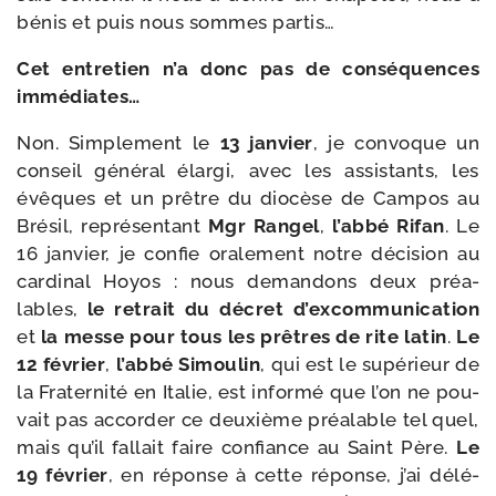
bénis et puis nous sommes partis…
Cet entre­tien n’a donc pas de consé­quences
immédiates…
Non. Simplement le
13 jan­vier
, je convoque un
conseil géné­ral élar­gi, avec les assis­tants, les
évêques et un prêtre du dio­cèse de Campos au
Brésil, repré­sen­tant
Mgr Rangel
,
l’ab­bé Rifan
. Le
16 jan­vier, je confie ora­le­ment notre déci­sion au
car­di­nal Hoyos : nous deman­dons deux préa­
lables,
le retrait du décret d’ex­com­mu­ni­ca­tion
et
la messe pour tous les prêtres de rite latin
.
Le
12 février
,
l’ab­bé Simoulin
, qui est le supé­rieur de
la Fraternité en Italie, est infor­mé que l’on ne pou­
vait pas accor­der ce deuxième préa­lable tel quel,
mais qu’il fal­lait faire confiance au Saint Père.
Le
19 février
, en réponse à cette réponse, j’ai délé­