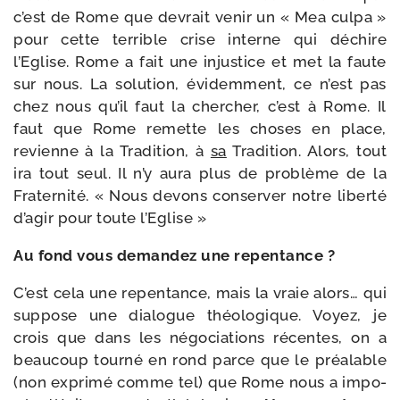
c’est de Rome que devrait venir un « Mea culpa »
pour cette ter­rible crise interne qui déchire
l’Eglise. Rome a fait une injus­tice et met la faute
sur nous. La solu­tion, évi­dem­ment, ce n’est pas
chez nous qu’il faut la cher­cher, c’est à Rome. Il
faut que Rome remette les choses en place,
revienne à la Tradition, à
sa
Tradition. Alors, tout
ira tout seul. Il n’y aura plus de pro­blème de la
Fraternité. « Nous devons conser­ver notre liber­té
d’a­gir pour toute l’Eglise »
Au fond vous deman­dez une repentance ?
C’est cela une repen­tance, mais la vraie alors… qui
sup­pose une dia­logue théo­lo­gique. Voyez, je
crois que dans les négo­cia­tions récentes, on a
beau­coup tour­né en rond parce que le préa­lable
(non expri­mé comme tel) que Rome nous a impo­