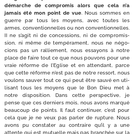
démarche de com­pro­mis alors que cela n’a
jamais été mon point de vue
. Nous sommes en
guerre par tous les moyens, avec toutes les
armes, conven­tion­nelles ou non conven­tion­nelles.
II ne s’a­git ni de conces­sions, ni de com­pro­mis­
sion, ni même de tem­pé­ra­ment, nous ne négo­
cions pas un ral­lie­ment, nous essayons à notre
place de faire tout ce que nous pou­vons pour une
vraie réforme de l’Eglise et en atten­dant, parce
que cette réforme n’est pas de notre res­sort, nous
vou­lons sau­ver tout ce qui peut être sau­vé en uti­
li­sant tous les moyens que le Bon Dieu met à
notre dis­po­si­tion. Dans cette pers­pec­tive, je
pense que ces der­niers mois, nous avons mar­qué
beau­coup de points. Il faut conti­nuer, c’est pour
cela que je ne veux pas par­ler de rup­ture. Nous
avons pu consta­ter au contraire qu’il y a une
attente qui est mutuelle mais pas bran­chée sur la