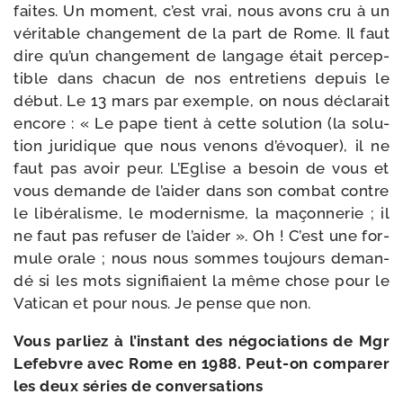
faites. Un moment, c’est vrai, nous avons cru à un
véri­table chan­ge­ment de la part de Rome. Il faut
dire qu’un chan­ge­ment de lan­gage était per­cep­
tible dans cha­cun de nos entre­tiens depuis le
début. Le 13 mars par exemple, on nous décla­rait
encore : « Le pape tient à cette solu­tion (la solu­
tion juri­dique que nous venons d’é­vo­quer), il ne
faut pas avoir peur. L’Eglise a besoin de vous et
vous demande de l’ai­der dans son com­bat contre
le libé­ra­lisme, le moder­nisme, la maçon­ne­rie ; il
ne faut pas refu­ser de l’ai­der ». Oh ! C’est une for­
mule orale ; nous nous sommes tou­jours deman­
dé si les mots signi­fiaient la même chose pour le
Vatican et pour nous. Je pense que non.
Vous par­liez à l’ins­tant des négo­cia­tions de Mgr
Lefebvre avec Rome en 1988. Peut-​on com­pa­rer
les deux séries de conversations