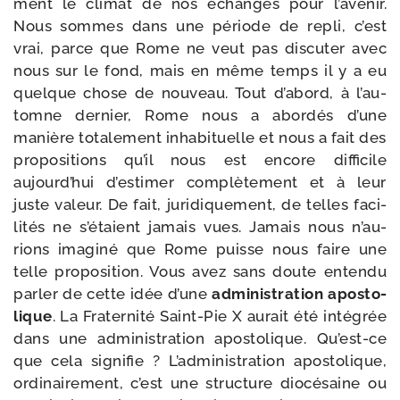
ment le cli­mat de nos échanges pour l’a­ve­nir.
Nous sommes dans une période de repli, c’est
vrai, parce que Rome ne veut pas dis­cu­ter avec
nous sur le fond, mais en même temps il y a eu
quelque chose de nou­veau. Tout d’a­bord, à l’au­
tomne der­nier, Rome nous a abor­dés d’une
manière tota­le­ment inha­bi­tuelle et nous a fait des
pro­po­si­tions qu’il nous est encore dif­fi­cile
aujourd’­hui d’es­ti­mer com­plè­te­ment et à leur
juste valeur. De fait, juri­di­que­ment, de telles faci­
li­tés ne s’é­taient jamais vues. Jamais nous n’au­
rions ima­gi­né que Rome puisse nous faire une
telle pro­po­si­tion. Vous avez sans doute enten­du
par­ler de cette idée d’une
admi­nis­tra­tion apos­to­
lique
. La Fraternité Saint-​Pie X aurait été inté­grée
dans une admi­nis­tra­tion apos­to­lique. Qu’est-​ce
que cela signi­fie ? L’administration apos­to­lique,
ordi­nai­re­ment, c’est une struc­ture dio­cé­saine ou