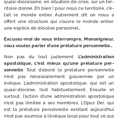
quasi-​diocésaine, en situa­tion de crise, sur un ter­
ri­toire don­né. Eh bien ! pour nous ce ter­ri­toire, c’é­
tait le monde entier. Autrement dit on nous a
offert une struc­ture qui couvre le monde entier,
une espèce de dio­cèse personnel…
Excusez-​moi de vous inter­rompre, Monseigneur,
vous vou­lez par­ler d’une pré­la­ture personnelle…
Non pas du tout jus­te­ment.
L’administration
apos­to­lique, c’est mieux qu’une pré­la­ture per­
son­nelle
. Tout d’a­bord la pré­la­ture per­son­nelle
n’est pas néces­sai­re­ment gou­ver­née par un
évêque. L’administration apos­to­lique, qui est un
quasi-​diocèse, l’est habi­tuel­le­ment. Ensuite et
sur­tout, l’ac­tion d’une admi­nis­tra­tion apos­to­lique
n’est pas limi­tée à ses membres. L’
Opus Dei
, qui
est la pré­la­ture per­son­nelle exis­tant aujourd’­hui
n’est pas sou­mise à l’é­vêque local pour tout ce qui