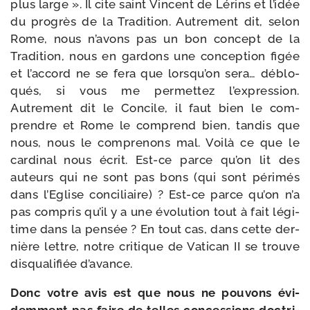
plus large ». Il cite saint Vincent de Lérins et l’i­dée
du pro­grès de la Tradition. Autrement dit, selon
Rome, nous n’a­vons pas un bon concept de la
Tradition, nous en gar­dons une concep­tion figée
et l’ac­cord ne se fera que lors­qu’on sera… déblo­
qués, si vous me per­met­tez l’ex­pres­sion.
Autrement dit le Concile, il faut bien le com­
prendre et Rome le com­prend bien, tan­dis que
nous, nous le com­pre­nons mal. Voilà ce que le
car­di­nal nous écrit. Est-​ce parce qu’on lit des
auteurs qui ne sont pas bons (qui sont péri­més
dans l’Eglise conci­liaire) ? Est-​ce parce qu’on n’a
pas com­pris qu’il y a une évo­lu­tion tout à fait légi­
time dans la pen­sée ? En tout cas, dans cette der­
nière lettre, notre cri­tique de Vatican II se trouve
dis­qua­li­fiée d’avance.
Donc votre avis est que nous ne pou­vons évi­