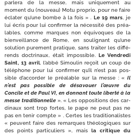
par­le­ra de la messe, mais uni­que­ment au
moment du (nou­veau) Motu pro­prio, pour ne faire
écla­ter qu’une bombe à la fois » .
Le 19 mars
, je
lui écris pour lui confir­mer la néces­si­té des préa­
lables, comme marques non équi­voques de la
bien­veillance de Rome, en sou­li­gnant qu’une
solu­tion pure­ment pra­tique, sans trai­ter les dif­fé­
rends doc­tri­naux, était impos­sible.
Le Vendredi
Saint, 13 avril
, l’ab­bé Simoulin reçoit un coup de
télé­phone pour lui confir­mer qu’il n’est pas pos­
sible d’ac­cor­der le préa­lable sur la messe : «
Il
n’est pas pos­sible de désa­vouer l’œuvre du
Concile et de Paul VI, en don­nant toute liber­té à la
messe tra­di­tion­nelle
». « Les oppo­si­tions des car­
di­naux sont trop fortes, le pape ne peut pas ne
pas en tenir compte » . Certes les tra­di­tio­na­listes
« peuvent faire des remarques théo­lo­giques sur
des points par­ti­cu­liers », mais
la cri­tique du