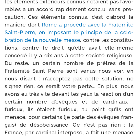
les élé­ments exté­rieurs connus n’é­taient pas favo­
rables à un accord rapi­de­ment conclu, sans pré­
cau­tion. Ces élé­ments connus, c’est d’a­bord la
manière dont
Rome a pro­cé­dé avec la Fraternité
Saint-​Pierre, en impo­sant le prin­cipe de la célé­
bra­tion de la nou­velle messe
, contre les consti­tu­
tions, contre le droit qu’elle avait elle-​même
concé­dé il y a dix ans à cette socié­té reli­gieuse.
Du reste, un cer­tain nombre de prêtres de la
Fraternité Saint Pierre sont venus nous voir, en
nous disant : n’ac­cep­tez pas cette solu­tion, ne
signez rien, ce serait votre perte… En plus, nous
avons eu très vite devant les yeux la réac­tion d’un
cer­tain nombre d’é­vêques et de car­di­naux :
furieux, ils étaient furieux, au point qu’ils ont
mena­cé, pour cer­tains (je parle des évêques fran­
çais) de déso­béis­sance. Ce n’est pas rien : la
France, par car­di­nal inter­po­sé, a fait une menace