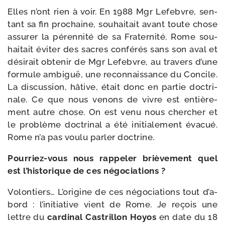
Elles n’ont rien à voir. En 1988 Mgr Lefebvre, sen­
tant sa fin pro­chaine, sou­hai­tait avant toute chose
assu­rer la péren­ni­té de sa Fraternité. Rome sou­
hai­tait évi­ter des sacres confé­rés sans son aval et
dési­rait obte­nir de Mgr Lefebvre, au tra­vers d’une
for­mule ambi­guë, une recon­nais­sance du Concile.
La dis­cus­sion, hâtive, était donc en par­tie doc­tri­
nale. Ce que nous venons de vivre est entiè­re­
ment autre chose. On est venu nous cher­cher et
le pro­blème doc­tri­nal a été ini­tia­le­ment éva­cué.
Rome n’a pas vou­lu par­ler doctrine.
Pourriez-​vous nous rap­pe­ler briè­ve­ment quel
est l’his­to­rique de ces négociations ?
Volontiers… L’origine de ces négo­cia­tions tout d’a­
bord : l’i­ni­tia­tive vient de Rome. Je reçois une
lettre du
car­di­nal Castrillon Hoyos
en date du 18