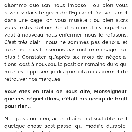
dilemme que l’on nous impose : ou bien vous
reve­nez dans le giron de l’Eglise et l’on vous met
dans une cage, on vous musèle ; ou bien alors
vous res­tez dehors. Ce dilemme dans lequel on
veut à nou­veau nous enfer­mer, nous le refu­sons.
C’est très clair : nous ne sommes pas dehors, et
nous ne nous lais­se­rons pas mettre en cage non
plus ! Constater qu’a­près six mois de négo­cia­
tions, c’est à nou­veau la posi­tion romaine dure qui
nous est oppo­sée, je dis que cela nous per­met de
retrou­ver nos marques.
Vous êtes en train de nous dire, Monseigneur,
que ces négo­cia­tions, c’é­tait beau­coup de bruit
pour rien…
Non pas pour rien, au contraire. Indiscutablement
quelque chose s’est pas­sé, qui modi­fie dura­ble­