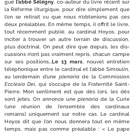
gué
l’ab­bé Sélégny
, co-​auteur du livre récent sur
la Réforme litur­gique, pour dire sim­ple­ment que
l’on se reti­rait vu que nous n’ob­te­nions pas ces
deux préa­lables. En même temps, il offrit le livre,
tout récem­ment publié, au car­di­nal Hoyos, pour
inci­ter à trou­ver un autre ter­rain de dis­cus­sion,
plus doc­tri­nal. On peut dire que depuis, les dis­
cus­sions n’ont pas vrai­ment repris, cha­cun campe
sur ses posi­tions…
Le 13 mars
, nou­vel entre­tien
télé­pho­nique entre le car­di­nal et l’ab­bé Simoulin,
au len­de­main d’une
ple­na­ria
de la Commission
Ecclesia Dei
, qui s’oc­cupe de la Fraternité Saint-​
Pierre. Mon sen­ti­ment est que dès lors, les dés
sont jetés. On annonce une
ple­na­ria
de la Curie
(une réunion de l’en­semble des car­di­naux
romains) uni­que­ment sur notre cas. Le car­di­nal
Hoyos dit que l’on nous don­ne­ra tout en même
temps, mais pas comme préa­lable : « Le pape