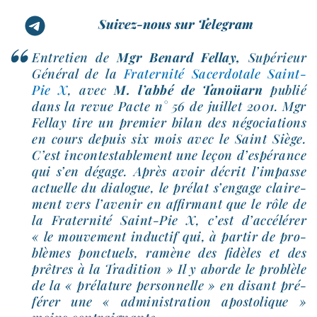
Suivez-nous sur Telegram
Entretien de
Mgr Benard Fellay,
Supérieur
Général de la
Fraternité Sacerdotale Saint-​
Pie X
, avec
M. l’ab­bé de Tanoüarn
publié
dans la revue Pacte n° 56 de juillet 2001. Mgr
Fellay tire un pre­mier bilan des négo­cia­tions
en cours depuis six mois avec le Saint Siège.
C’est incon­tes­ta­ble­ment une leçon d’es­pé­rance
qui s’en dégage. Après avoir décrit l’im­passe
actuelle du dia­logue, le pré­lat s’en­gage clai­re­
ment vers l’a­ve­nir en affir­mant que le rôle de
la Fraternité Saint-​Pie X, c’est d’ac­cé­lé­rer
« le mou­ve­ment induc­tif qui, à par­tir de pro­
blèmes ponc­tuels, ramène des fidèles et des
prêtres à la Tradition » Il y aborde le pro­blèle
de la « pré­la­ture per­son­nelle » en disant pré­
fé­rer une « admi­nis­tra­tion apos­to­lique »