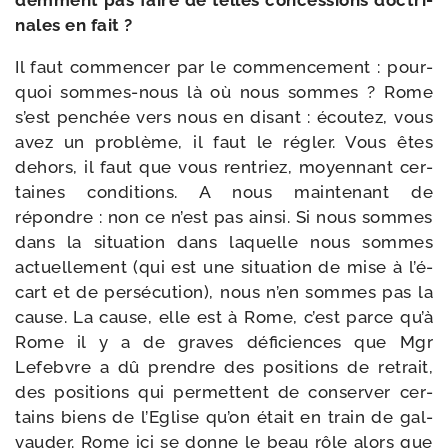
dem­ment pas faire de telles conces­sions doc­tri­
nales en fait ?
Il faut com­men­cer par le com­men­ce­ment : pour­
quoi sommes-​nous là où nous sommes ? Rome
s’est pen­chée vers nous en disant : écou­tez, vous
avez un pro­blème, il faut le régler. Vous êtes
dehors, il faut que vous ren­triez, moyen­nant cer­
taines condi­tions. A nous main­te­nant de
répondre : non ce n’est pas ain­si. Si nous sommes
dans la situa­tion dans laquelle nous sommes
actuel­le­ment (qui est une situa­tion de mise à l’é­
cart et de per­sé­cu­tion), nous n’en sommes pas la
cause. La cause, elle est à Rome, c’est parce qu’à
Rome il y a de graves défi­ciences que Mgr
Lefebvre a dû prendre des posi­tions de retrait,
des posi­tions qui per­mettent de conser­ver cer­
tains biens de l’Eglise qu’on était en train de gal­
vau­der. Rome ici se donne le beau rôle alors que