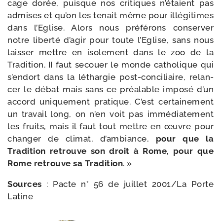
cage dorée, puisque nos cri­tiques n’é­taient pas
admises et qu’on les tenait même pour illé­gi­times
dans l’Eglise. Alors nous pré­fé­rons conser­ver
notre liber­té d’a­gir pour toute l’Eglise, sans nous
lais­ser mettre en iso­le­ment dans le zoo de la
Tradition. II faut secouer le monde catho­lique qui
s’en­dort dans la léthar­gie post-​conciliaire, relan­
cer le débat mais sans ce préa­lable impo­sé d’un
accord uni­que­ment pra­tique. C’est cer­tai­ne­ment
un tra­vail long, on n’en voit pas immé­dia­te­ment
les fruits, mais il faut tout mettre en œuvre pour
chan­ger de cli­mat, d’am­biance,
pour que la
Tradition retrouve son droit à Rome, pour que
Rome retrouve sa Tradition
. »
Sources
: Pacte n° 56 de juillet 2001/​
La Porte
Latine