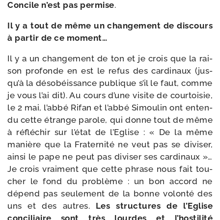
Concile n’est pas per­mise
.
Il y a tout de même un chan­ge­ment de dis­cours
à par­tir de ce moment…
Il y a un chan­ge­ment de ton et je crois que la rai­
son pro­fonde en est le refus des car­di­naux (jus­
qu’à la déso­béis­sance publique s’il le faut, comme
je vous l’ai dit). Au cours d’une visite de cour­toi­sie,
le 2 mai, l’ab­bé Rifan et l’ab­bé Simoulin ont enten­
du cette étrange parole, qui donne tout de même
à réflé­chir sur l’é­tat de l’Eglise : « De la même
manière que la Fraternité ne veut pas se divi­ser,
ain­si le pape ne peut pas divi­ser ses car­di­naux »…
Je crois vrai­ment que cette phrase nous fait tou­
cher le fond du pro­blème : un bon accord ne
dépend pas seule­ment de la bonne volon­té des
uns et des autres.
Les struc­tures de l’Eglise
conci­liaire sont très lourdes et l’hos­ti­li­té